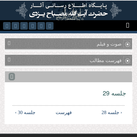
رفتن به محتوای اصلی
صوت و فیلم
فهرست مطالب
جلسه 29
‹ جلسه 28
فهرست
جلسه 30 ›