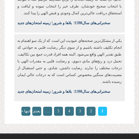
با انتخاب صحيح خودشان، طرف خير را انتخاب نموده و لياقت و
استحقاق دريافت عالي‌ترين کمال وجودي و فيض الهي را پيدا کنند.
س
خنرانی‌های سال1398
؛
بلاها و شرور؛ زمینه امتحان‌های جدید
يکي از مشکل‌ترين صحنه‌هاي عبوديت این است که از يک سو اهتمام به
انجام تکليف داشته باشيم و از سوي ديگر رضايت قلبي به حوادثي که
طبق تقدير الهي واقع مي‌شود. البته همه افراد قدرت جمع بين تکاليف،
تحمل درد و رنج‌هاي مادي دنيوي، و رضايت قلبي به مقدرات الهي با
درجات مختلف را ندارند. رضايت‌ داشتن، شادي، و حتي استقبال از
مصيبت‌هاي سنگين مخصوص کساني است که به درجات عالي ايمان
رسيده باشند.
س
خنرانی‌های سال1398
؛
بلاها و شرور؛ زمینه امتحان‌های جدید
صفحه‌ها
1
2
3
4
5
…
بعدی
انتها »
›