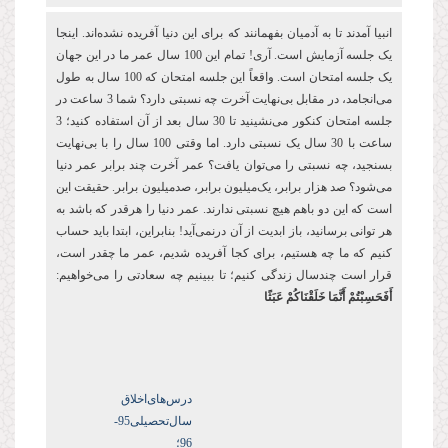
انبیا آمدند تا به آدمیان بفهمانند که برای این دنیا آفریده نشده‌اند. اینجا
یک جلسه آزمایش است. آری! تمام این 100 سال عمر ما در این جهان
یک جلسه امتحان است. واقعاً این جلسه امتحان که 100 سال به طول
می‌انجامد، در مقابل بی‌نهایت آخرت چه نسبتی دارد؟ شما 3 ساعت در
جلسه امتحان کنکور می‌نشینید تا 30 سال بعد از آن استفاده کنید؛ 3
ساعت با 30 سال یک نسبتی دارد. اما وقتی 100 سال را با بی‌نهایت
بسنجید، چه نسبتی را می‌توان یافت؟ عمر آخرت چند برابر عمر دنیا
می‌شود؟ صد هزار برابر، یک‌میلیون برابر، صدمیلیون برابر. حقیقت این
است که این دو باهم هیچ نسبتی ندارند. عمر دنیا را هرقدر که باشد به
هر توانی برسانید، باز ابدیت از آن درنمی‌آید! بنابراین، ابتدا باید حساب
کنیم که ما چه هستیم، برای کجا آفریده شدیم، عمر ما چقدر است،
قرار است چندسال زندگی کنیم؛ تا ببینیم چه سعادتی را می‌خواهیم:
أَفَحَسِبْتُمْ أَنَّمَا خَلَقْنَاكُمْ عَبَثًا
درس‌های‌اخلاق
سال‌تحصیلی‌95-
96؛