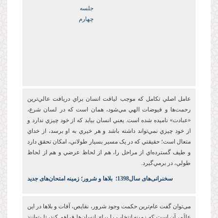
جلسه
چهارم
عامل اصلي تکامل که موجب لياقت انسان براي دريافت عالي‌ترين
رحمت‌ها و فيوضات الهي مي‌شود، همان است که در لسان شرع،
«عبادت» ناميده شده است. يعني انسان بيابد که از خود چيزي ندارد و
از خود چيزي نمي‌تواند داشته باشد و هر خيري به او برسد، از خداي
متعال است؛ حقيقتي که در يک مسير بسيار طولاني، امکان تحقق دارد
و طيف گسترده‌اي از مراحل را، هم از لحاظ عرضي و هم از لحاظ
طولي، در برمي‌گيرد.
س
خنرانی‌های سال1398
؛
بلاها و شرور؛ زمینه امتحان‌های جدید
می‌توان گفت عام‌ترين حکمت وجود شرور، نقايص، آفات و بلاها در اين
عالَم، آن است که زمينه انتخاب را براي انسان‌ها فراهم کند، تا بتوانند