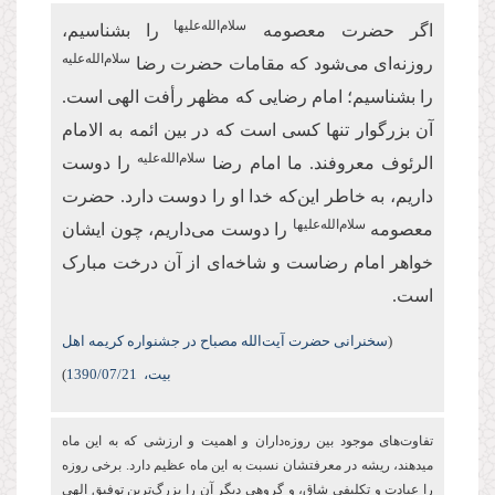
سلام‌الله‌علیها
اگر حضرت معصومه
را بشناسیم،
سلام‌الله‌علیه
روزنه‌ای می‌شود که مقامات حضرت رضا
را بشناسیم؛ امام رضایی که مظهر رأفت الهی است.
آن بزرگوار تنها کسی است که در بین ائمه به الامام
سلام‌الله‌علیه
الرئوف معروفند. ما امام رضا
را دوست
داریم، به خاطر این‌که خدا او را دوست دارد. حضرت
سلام‌الله‌علیها
معصومه
را دوست می‌داریم، چون ایشان
خواهر امام رضاست و شاخه‌ای از آن درخت مبارک
است.
(
سخنرانی حضرت آیت‌الله مصباح در جشنواره کریمه اهل
بیت،
/07/21
1390
)
تفاوت‌های موجود بین روزه‌‏داران و اهمیت و ارزشی كه به این ماه
می‏دهند، ریشه در معرفتشان نسبت به این ماه عظیم دارد. برخی روزه
را عبادت و تكلیفی شاق، و گروهی دیگر آن را بزرگ‌ترین توفیق الهی