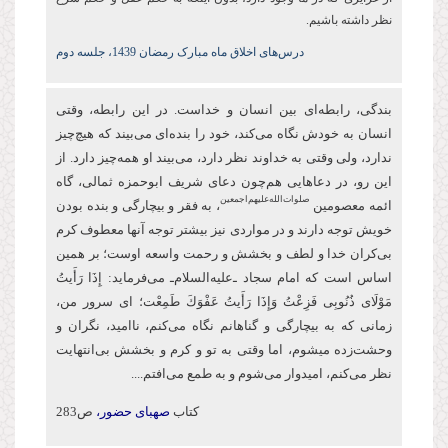
نظر داشته باشیم.
درس‌های اخلاق ماه مبارک رمضان 1439، جلسه دوم
بندگی، رابطه‌ای بین انسان و خداست. در این رابطه، وقتی
انسان به خودش نگاه می‌کند، خود را بنده‌ای می‌بیند که هیچ‌چیز
ندارد، ولی وقتی به خداوند نظر دارد، می‌بیند او همه‌چیز دارد. از
این‌ رو، در دعاهایی هم‌چون دعای شریف ابو‌حمزه ثمالی، گاه
صلوات‌‌الله‌‌عليهم‌‌اجمعين
ائمه معصومین
، به فقر و بیچارگی و بنده بودن
خویش توجه دارند و در مواردی نیز بیشتر توجه آنها معطوف كرم
بی‌کران خدا و لطف و بخشش و رحمت واسعه اوست؛ بر همین
اساس است كه امام سجاد ـ‌علیه‌السلام‌ـ می‌فرماید: إِذَا رَأَیتُ
مَوْلَای ذُنُوبِی فَزِعْتُ وَإِذَا رَأَیتُ عَفْوَكَ طَمِعْت؛ ای سرور من،
زمانی که به بیچارگی و گناهانم نگاه می‌کنم، ناامید، نگران و
وحشت‌زده می‏شوم، اما وقتی به تو و كرم و بخشش بی‌انتهایت
نظر می‌کنم، امیدوار ‏می‌شوم و به طمع می‌افتم....
کتاب
صهبای حضور،
ص283