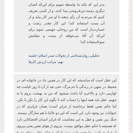
بدتر این که نکند ما واسطه شویم برای این‌که کسان
دیگری زمینه دین‌فروشی پیدا کنند، و از کسی تعریف
کنیم که مردم به آن رأی ‌بدهند تا او سر کار بیاید و از
آن پست‌ استفاده کند! این کار چقدر زشت و
خسارتبار است که منِ روحانی جهنمی شوم برای
اینکه آن آقا می‌خواهد از پست و مقامش
سوءاستفاده کند!
تحلیلی روان‌شناختی از تحولات صدر اسلام؛ جلسه
نهم؛ مراتب ارزش کارها
این عقل است که میاندیشد که این کار در همین جا، در خانواده ام، در
محیط، در شهر، در زندگی تا دم مرگ، حتی بعد از آن تا روز قیامت چه
لوازمی دارد و بالاخره آیا باعث میشود که من به بهشت بروم یا به
جهنم. عقل باید همه اینها را حساب کند تا بگوید این کار را بکن یا نکن.
اما حکم نفس فقط برخاسته از غرایز است؛ همان غرایزی که در
حیوانات نیز وجود دارد. این است که این دو غالبا با هم سازگار نیستند.
جنگ بین نفس و عقل به این معناست که غرایز انسان اقتضائاتی دارد
که همیشه با حکم عقل موافق نیست. پیروی از هوای نفس یعنی پیروی
از غرایزی که در ما وجود دارد، بدون اینکه به حکم عقل و حکم شرع