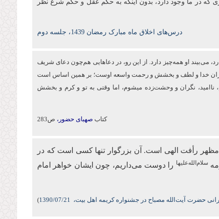
ی که در ما وجود دارد، بدون اینکه به حکم عقل و حکم شرع نظر
درس‌های اخلاق ماه مبارک رمضان 1439، جلسه دوم
د، می‌بیند او همه‌چیز دارد. از این‌ رو، در دعاهایی هم‌چون دعای شریف
 بی‌کران خدا و لطف و بخشش و رحمت واسعه اوست؛ بر همین اساس است
اه می‌کنم، ناامید، نگران و وحشت‌زده می‏شوم، اما وقتی به تو و كرم و بخشش
کتاب
صهبای حضور،
ص283
مظهر رأفت الهی است. آن بزرگوار تنها کسی است که در
سلام‌الله‌علیها
مه
را دوست می‌داریم، چون ایشان خواهر امام
نی حضرت آیت‌الله مصباح در جشنواره کریمه اهل بیت،
/07/21
1390
)