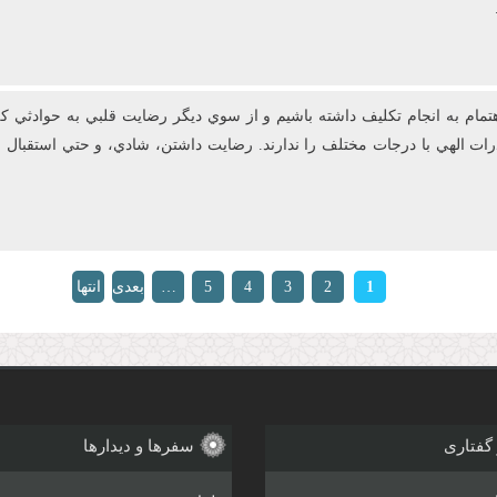
ام به انجام تکليف داشته باشيم و از سوي ديگر رضايت قلبي به حوادثي که 
قدرات الهي با درجات مختلف را ندارند. رضايت‌ داشتن، شادي، و حتي استق
1
2
3
4
5
…
بعدی
انتها
»
›
 گفتاری
سفرها و دیدارها