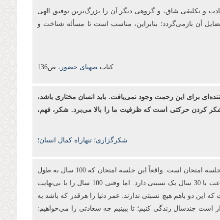
بادت و تكلیفی شاق، و گروهی دیگر آن را بزرگ‌ترین توفیق الهی
فضایل آن بازمی‌گردد؛ بنابراین، مناسب است تا مسأله شناخت و
کتاب
صهبای حضور،
ص136
ننده‌ای برای این رحمت وجود نمی‌یافت. باید انسان مختاری باشد،
د. شکر کردن حرکتی است که ظرفیت ما را بالا می‌برد. شکر، فهم،
شکرگزاری؛ تنهاراه کمال انسان؛
انبیا آمدند تا به آدمیان بفهمانند که برای این دنیا آفریده نشده‌اند. اینجا یک جلسه آزمایش است. آری! تمام این 100 سال عمر ما در این جهان یک جلسه امتحان است. واقعاً این جلسه امتحان که 100 سال به طول
می‌انجامد، در مقابل بی‌نهایت آخرت چه نسبتی دارد؟ شما 3 ساعت در جلسه امتحان کنکور می‌نشینید تا 30 سال بعد از آن استفاده کنید؛ 3 ساعت با 30 سال یک نسبتی دارد. اما وقتی 100 سال را با بی‌نهایت
ه این دو باهم هیچ نسبتی ندارند. عمر دنیا را هرقدر که باشد به
ار است چندسال زندگی کنیم؛ تا ببینیم چه سعادتی را می‌خواهیم: