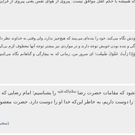
که همیشه با حکم عقل موافق نیست. پیروی از هوای نفس یعنی پیروی از غرایز
نگاه می‌کند، خود را بنده‌ای می‌بیند که هیچ‌چیز ندارد، ولی وقتی به خداوند نظر دار
ارگی و بنده بودن خویش توجه دارند و در مواردی نیز بیشتر توجه آنها معطوف كرم
فَزِعْتُ وَإِذَا رَأَیتُ عَفْوَكَ طَمِعْت؛ ای سرور من، زمانی که به بیچارگی و گناهانم نگ
سلام‌الله‌علیه
می‌شود که مقامات حضرت رضا
را بشناسیم؛ امام رضایی که 
را دوست داریم، به خاطر این‌که خدا او را دوست دارد. حضرت معصو
(
سخنرا