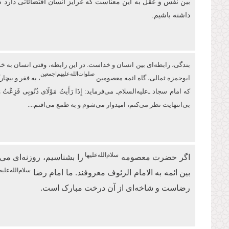
بین نفس و عقل به این معناست که غرایز انسان اقتضائاتی دارد 
داشته باشیم.
بندگی، رابطه‌ای بین انسان و خداست. در این رابطه، وقتی انسان به خودش 
صلوات‌‌الله‌‌عليهم‌‌اجمعين
ابو‌حمزه ثمالی، گاه ائمه معصومین
، به فقر و بیچ
كه امام سجاد ـ‌علیه‌السلام‌ـ می‌فرماید: إِذَا رَأَیتُ مَوْلَای ذُنُوبِی 
بی‌انتهایت نظر می‌کنم، امیدوار ‏می‌شوم و به طمع می‌افتم....
سلام‌الله‌علیها
اگر حضرت معصومه
را بشناسیم، روزنه‌ای 
سلام‌الله‌علیه
بین ائمه به الامام الرئوف معروفند. ما امام رضا
رضاست و شاخه‌ای از آن درخت مبارک است.