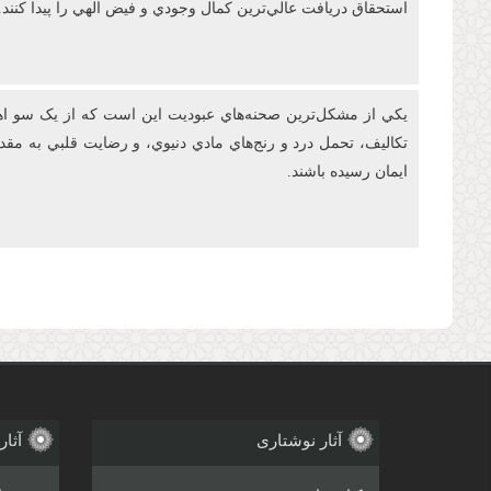
استحقاق دريافت عالي‌ترين کمال وجودي و فيض الهي را پيدا کنند.
يکي از مشکل‌ترين صحنه‌هاي عبوديت این است که از يک سو اهتم
تکاليف، تحمل درد و رنج‌هاي مادي دنيوي، و رضايت قلبي به م
ايمان رسيده باشند.
صفحه‌ها
آثار نوشتاری
آثار