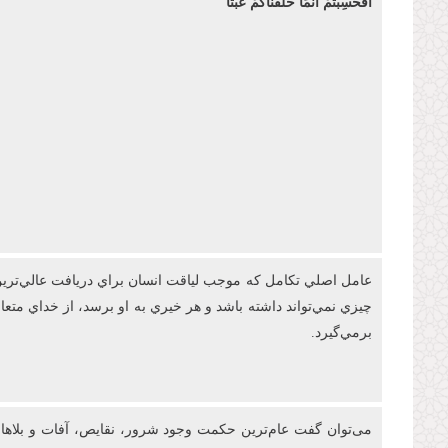
أَفَحَسِبْتُمْ أَنَّمَا خَلَقْنَاكُمْ عَبَثًا
عامل اصلي تکامل که موجب لياقت انسان براي دريافت عالي‌ترين 
چيزي نمي‌تواند داشته باشد و هر خيري به او برسد، از خداي مت
برمي‌گيرد.
می‌توان گفت عام‌ترين حکمت وجود شرور، نقايص، آفات و بلاها در