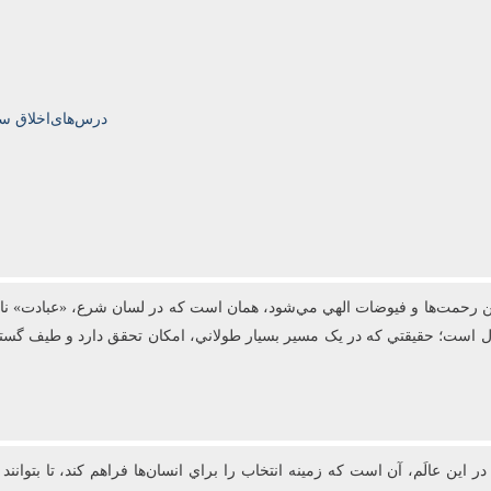
درس‌های‌اخلاق سال‌تحصیلی‌5
رحمت‌ها و فيوضات الهي مي‌شود، همان است که در لسان شرع، «عبادت» ناميد
عال است؛ حقيقتي که در يک مسير بسيار طولاني، امکان تحقق دارد و طيف گست
 اين عالَم، آن است که زمينه انتخاب را براي انسان‌ها فراهم کند، تا بتوانن