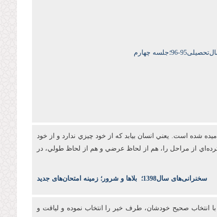
9-96؛جلسه چهارم
ه شده است. يعني انسان بيابد که از خود چيزي ندارد و از خود
رده‌اي از مراحل را، هم از لحاظ عرضي و هم از لحاظ طولي، در
س
خنرانی‌های سال1398
؛
بلاها و شرور؛ زمینه امتحان‌های جدید
د با انتخاب صحيح خودشان، طرف خير را انتخاب نموده و لياقت و