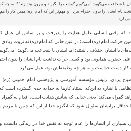
شان با شجاعت می‌گوید: "می‌گویم گوشت را بگیرند و بیرون بیندازند"!! به چه 
م ایشان را بدون احترام ببرد! و مهم‌تر این که امام (ره) همین کار را هم ک
ی‌کرد.
 که وقتی انسانی عامل هدایت را پذیرفت و بر اساس آن عمل کرد
 همین حرکت امام (ره) است؛ در عین حالی که امام (ره) نه ثروت زیادی 
‌ای با ایشان اختلاف داشتند؛ اما ایشان با شجاعت می‌گوید: "می‌گوی
 اعلی حضرت همایونی بود و کسی جرأت نداشت نام ایشان را بدون احترا
 که کار دست خداست و به هر چه وظیفه‌اش بود، عمل می‌کرد.
مصباح یزدی، رئیس مؤسسه آموزشی و پژوهشی امام خمینی (ره) در 
می با اشاره به این‌که استناد کارها به خدا به حدی گسترده است که 
بخواهد گمراه می‌کند! یعنی خدایی که شأنش هدایت است، اقدام به گمراه
حداقل برایشان سئوال شود که انگیزه خدا از این که چنین با مردم 
 بسیاری از انسان‌ها را عدم توجه به نقش خدا در زندگی دانست و ا