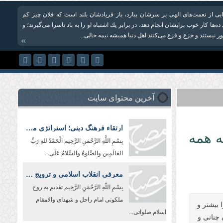
یایی از نعمت‌های الهی بر سرشان ببارد، باز فریادشان بلند است كه فلان چیز كم
ها كار خوب برایشان انجام دهد، در برابر یك اشتباه او را به باد ناسزا می‌گیرند؛ و
ر نیستند و جزع و فزع می‌کنند.اهل دنیا همیشه نیمه خالی...
»
آخرین محتوای سایت
ارتقاء فرهنگ دینی؛ استراتژی مقابله با هجوم فرهنگی دشمن
ه همه
بِسْمِ اللَّهِ الرَّحْمَنِ الرَّحِیم الْحَمْدُ للهِ رَبِّ
العَالَمِین والصَّلوةُ والسَّلامُ عَلَی...
معرفی انقلاب اسلامی و ترویج معارف شیعه در جهان؛ رسالت سفرا و رایزنان فرهنگی
بِسْمِ اللّهِ الرَّحْمَنِ الرَّحِيم تقدیم به روح
ملکوتی امام راحل و شهدای والامقام
بیشتر و
اسلام صلواتی...
 چنانی و