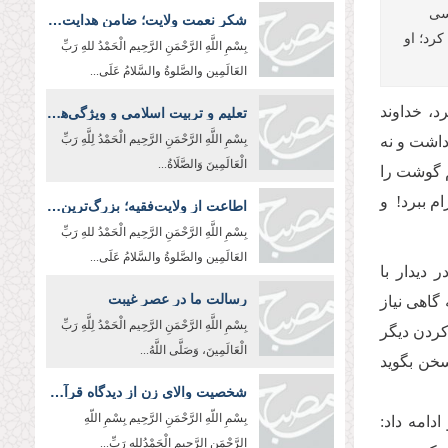
کسی
شکر نعمت ولایت؛ ضامن هدایت و عزت امت اسلامی
رد؛ او
بِسْمِ اللَّهِ الرَّحْمَنِ الرَّحِیم الْحَمْدُ للهِ رَبِّ
العَالَمِین والصَّلوةُ والسَّلامُ عَلَی...
تعلیم و تربیت اسلامی و ویژگی‌های معلم تراز اسلام
، خداوند
بِسْمِ اللَّهِ الرَّحْمَنِ الرَّحِیم الْحَمْدُ لِلَّهِ رَبِّ
داشت و نه
الْعَالَمِينَ وَالصَّلَاةُ...
م گوشت را
م ببرد! و
اطاعت از ولایت‌فقیه؛ بزرگ‌ترین وظیفه عقلی و شرعی
بِسْمِ اللَّهِ الرَّحْمَنِ الرَّحِيم الْحَمْدُ للهِ رَبِّ
العَالَمِین والصَّلوةُ والسَّلامُ عَلَی...
دیدار با
رسالت ما در عصر غیبت
گاهی نیاز
بِسْمِ اللَّهِ الرَّحْمَنِ الرَّحِیم الْحَمْدُ لِلَّهِ رَبِّ
 کردن دیگر
الْعَالَمِينَ، وَصَلَّى اللَّهُ...
سخن بگوید
شخصیت والای زن از دیدگاه قرآن کریم
بِسْمِ اللّهِ الرَّحْمَنِ الرَّحِيم بِسْمِ اللّهِ
دامه داد:
الرَّحْمَنِ الرَّحِیم الْحَمْدُللهِ رَبِّ...