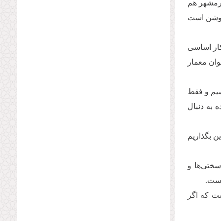
 خرمشهر هم
 روشن است
 کار اساسی
وان معمار
شیم و فقط
 به دنبال
ین بگذاریم
ختی‌ها و
است.
ست که اگر