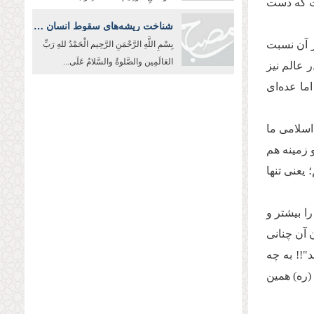
ست که دست
شناخت ریشه‌های سقوط انسان و جامعه در پرتو آموزه‌های عاشورا
ر آن نسبت
بِسْمِ اللَّهِ الرَّحْمَنِ الرَّحِیم الْحَمْدُ للهِ رَبِّ
العَالَمِین والصَّلوةُ والسَّلامُ عَلَی...
ر عالم نیز
ما عده‌ای
اسلامی ما
 زمینه هم
یعنی تنها
ا بیشتر و
 آن چنانی
"!! به چه
(ره) همین