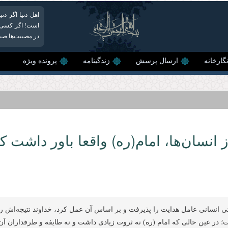
اهل دنیا اگر دن
است! اگر كسی ده‌
در مصیبت‌ها صبو
گارخانه
ارسال پرسش
زندگینامه
پرونده ویژه
 انسان‌ها، امام(ره) واقعا باور داشت ک
انسانی عامل هدایت را پذیرفت و بر اساس آن عمل کرد، خداوند نتیجه‌اش را 
؛ در عین حالی که امام (ره) نه ثروت زیادی داشت و نه طایفه و طرفداران آن