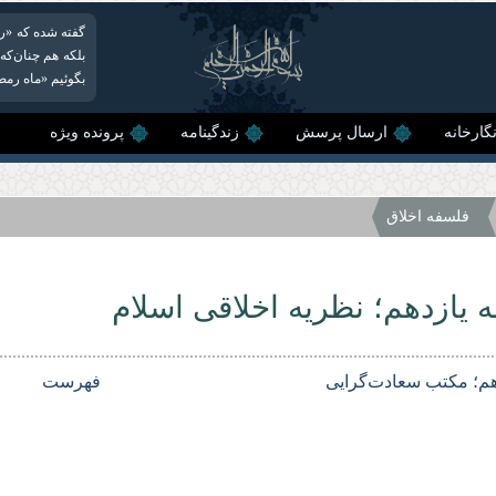
گفته شده که «رمض
بلکه هم چنان‌که 
بگوئیم «ماه رمض
گارخانه
ارسال پرسش
زندگینامه
پرونده ویژه
فلسفه اخلاق
 یازدهم؛ نظریه اخلاقی اسلام
هم؛ مكتب سعادت‌گرایی
فهرست