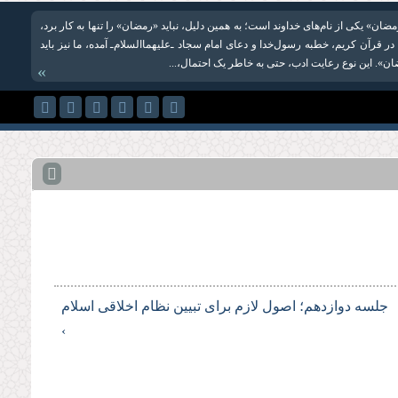
ان» یکی از نام‌های خداوند است؛ به همین دلیل، نباید «رمضان» را تنها به کار برد،
در قرآن کریم، خطبه رسول‌خدا و دعای امام سجاد ـ‌علیهما‌السلام‌ـ آمده، ما نیز باید
ان». این نوع رعایت ادب، حتی به خاطر یک احتمال،...
»
جلسه دوازدهم؛ اصول لازم برای تبیین نظام اخلاقی اسلام
›