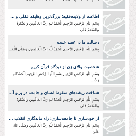
اطاعت از ولایت‌فقیه؛ بزرگ‌ترین وظیفه عقلی و شرعی
بِسْمِ اللَّهِ الرَّحْمَنِ الرَّحِيم الْحَمْدُ للهِ رَبِّ العَالَمِین والصَّلوةُ
والسَّلامُ عَلَی...
رسالت ما در عصر غیبت
بِسْمِ اللَّهِ الرَّحْمَنِ الرَّحِیم الْحَمْدُ لِلَّهِ رَبِّ الْعَالَمِينَ، وَصَلَّى اللَّهُ...
شخصیت والای زن از دیدگاه قرآن کریم
بِسْمِ اللّهِ الرَّحْمَنِ الرَّحِيم بِسْمِ اللّهِ الرَّحْمَنِ الرَّحِیم الْحَمْدُللهِ
رَبِّ...
شناخت ریشه‌های سقوط انسان و جامعه در پرتو آموزه‌های عاشورا
بِسْمِ اللَّهِ الرَّحْمَنِ الرَّحِیم الْحَمْدُ للهِ رَبِّ العَالَمِین والصَّلوةُ
والسَّلامُ عَلَی...
از خودسازی تا جامعه‌سازی؛ راه ماندگاری انقلاب اسلامی
بِسْمِ اللّهِ الرَّحْمَنِ الرَّحِيم الْحَمْدُ لِلَّهِ رَبِّ الْعَالَمِينَ وَصَلَّى اللَّهُ
عَلَىٰ...