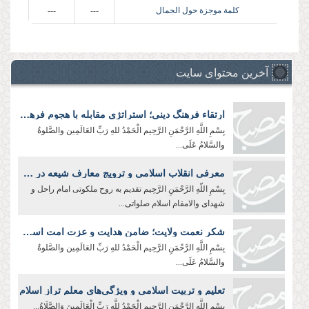
كلمة موجزة حول الجمال
---
---
آخرین محتوای سایت
ارتقاء فرهنگ دینی؛ استراتژی مقابله با هجوم فرهنگی دشمن
بِسْمِ اللَّهِ الرَّحْمَنِ الرَّحِیم الْحَمْدُ للهِ رَبِّ العَالَمِین والصَّلوةُ
والسَّلامُ عَلَی...
معرفی انقلاب اسلامی و ترویج معارف شیعه در جهان؛ رسالت سفرا و رایزنان فرهنگی
بِسْمِ اللّهِ الرَّحْمَنِ الرَّحِيم تقدیم به روح ملکوتی امام راحل و
شهدای والامقام اسلام صلواتی...
شکر نعمت ولایت؛ ضامن هدایت و عزت امت اسلامی
بِسْمِ اللَّهِ الرَّحْمَنِ الرَّحِیم الْحَمْدُ للهِ رَبِّ العَالَمِین والصَّلوةُ
والسَّلامُ عَلَی...
تعلیم و تربیت اسلامی و ویژگی‌های معلم تراز اسلام
بِسْمِ اللَّهِ الرَّحْمَنِ الرَّحِیم الْحَمْدُ لِلَّهِ رَبِّ الْعَالَمِينَ وَالصَّلَاةُ...