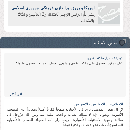
آمریکا و پروژه براندازی فرهنگی جمهوری اسلامی
بِسْمِ اللَّهِ الرَّحْمَنِ الرَّحِیم الْحَمْدُللهِ رَبِّ الْعَالَمِینَ وَالصَّلاَةُ
وَالسَّلامُ...
بعض الأسئلة
كیفیة تحصیل ملكة التقوى
كیف یمكن الحصول على ملكة التقوى و ما هی السبل العملیة للحصول علیها؟
اقرأ أكثر...
الاختلاف بین الاخباریین و الاصولیین
لا زال بعض المؤمنین یرى فی الأخباریة منهجاً فكریاً أصیلاً ومغایراً عن المنهجیة
الأُصولیة، ویقول: «إنه لا یمتلك القناعة والحجة التامة بینه وبین الله عزّوجلّ فی
سلامة وحجیة الاستنباط الأُصولی». ویفند رأی أحد الفقهاء العظام: «الأُصولیة
المعاصرة أُصولیة نظریة فقط، ولكنها عملیاً...