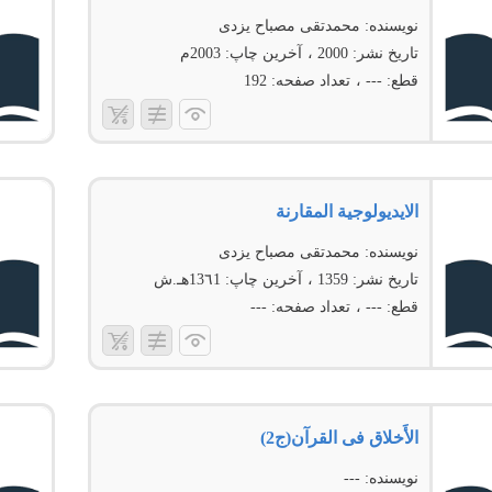
نویسنده:
محمدتقی مصباح یزدی
تاریخ نشر:
2000
آخرین چاپ:
2003م
قطع:
---
تعداد صفحه:
192
الایدیولوجیة المقارنة
نویسنده:
محمدتقی مصباح یزدی
تاریخ نشر:
1359
آخرین چاپ:
13٦1هـ.ش
قطع:
---
تعداد صفحه:
---
الأَخلاق فی القرآن(ج2)
نویسنده:
---