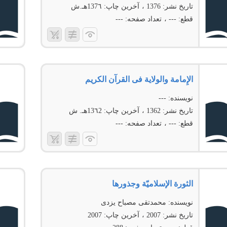
تاریخ نشر:
1376
آخرین چاپ:
137٦هـ.ش
قطع:
---
تعداد صفحه:
---
الإِمامة والولایة فی القرآن الكریم
نویسنده:
---
تاریخ نشر:
1362
آخرین چاپ:
13٦2هـ. ش
قطع:
---
تعداد صفحه:
---
الثورة الإسلامیّة وجذورها
نویسنده:
محمدتقی مصباح یزدی
تاریخ نشر:
2007
آخرین چاپ:
2007