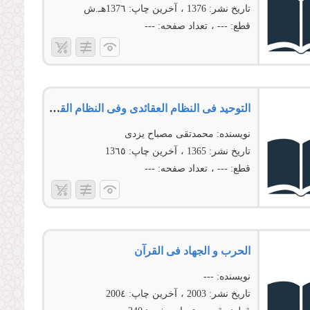
تاریخ نشر:
1376
آخرین چاپ:
137٦هـ.ش
قطع:
---
تعداد صفحه:
---
التوحید فی النظام العقائدی وفی النظام القیمی الإِسلامی
نویسنده:
محمدتقی مصباح یزدی
تاریخ نشر:
1365
آخرین چاپ:
13٦٥
قطع:
---
تعداد صفحه:
---
الحرب و الجهاد فی القرآن
نویسنده:
---
تاریخ نشر:
2003
آخرین چاپ:
200٤