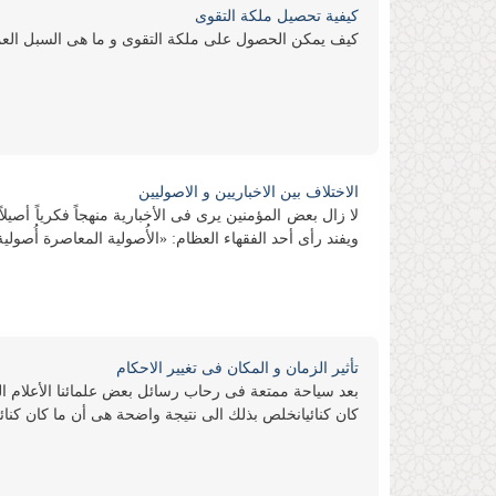
كیفیة تحصیل ملكة التقوى
كیف یمكن الحصول على ملكة التقوى و ما هی السبل العم
الاختلاف بین الاخباریین و الاصولیین
لا زال بعض المؤمنین یرى فی الأخباریة منهجاً فكریاً أصیلاً
ویفند رأی أحد الفقهاء العظام: «الأُصولیة المعاصرة أُصولیة
تأثیر الزمان و المكان فی تغییر الاحكام
بعد سیاحة ممتعة فی رحاب رسائل بعض علمائنا الأعلام المتع
كان كنائیانخلص بذلك الى نتیجة واضحة هی أن ما كان كنائی