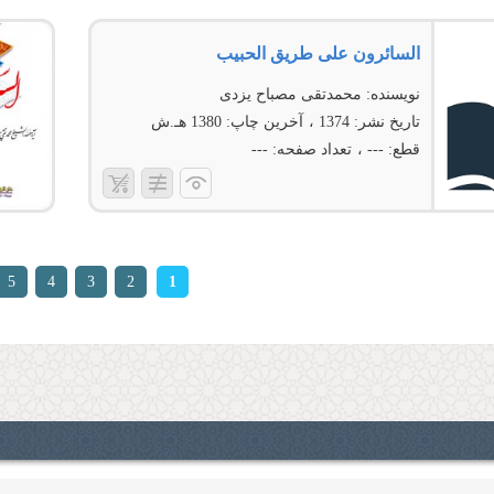
السائرون على طریق الحبیب
نویسنده:
محمدتقی مصباح یزدی
تاریخ نشر:
1374
آخرین چاپ:
1380 هـ.ش
قطع:
---
تعداد صفحه:
---
ات
5
4
3
2
1