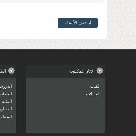
تقلید الاعلم
السلام علیكم ورحمة الله وبركاته ما رأی سماحتكم بوجوب 
أرشیف الأسئلة
حرمة التطبیر
سماحة آیة الله مصباح الیزدی دام ظله الوارف السلام عل
الآثار المکتوبه
المک
ولكن من باب أن التطبیر لا یصلح أن یكون وسیلة دعویة إ
الکتب
الدروس
المقالات
المحاض
أسئلة و
المحاو
مرجعیة آیة الله الخامنئی
هل یقول سماحتكم دام ظلكم بإجتهاد السید علی الخامنئی
الندوات