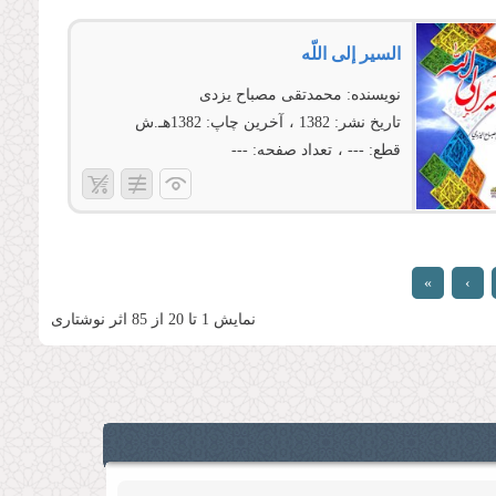
السیر إلى اللّه
نویسنده:
محمدتقی مصباح یزدی
تاریخ نشر:
1382
آخرین چاپ:
1382هـ.ش
قطع:
---
تعداد صفحه:
---
»
›
نمایش 1 تا 20 از 85 اثر نوشتاری