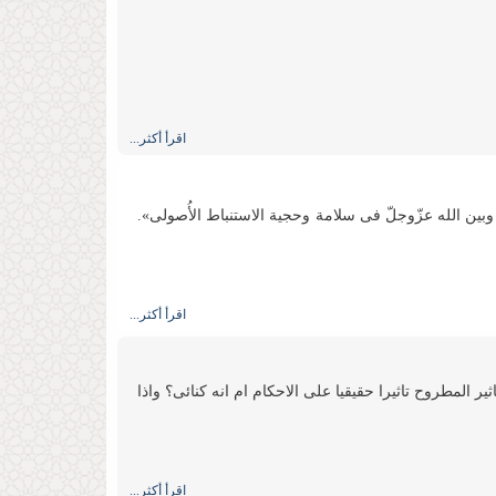
اقرأ أكثر...
نه وبین الله عزّوجلّ فی سلامة وحجیة الاستنباط الأُصولی».
اقرأ أكثر...
ر المطروح تاثیرا حقیقیا على الاحكام ام انه كنائی؟ واذا
اقرأ أكثر...