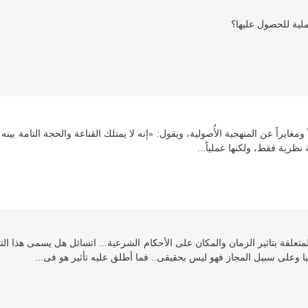
لیة للحصول علیها؟
 ومغایراً عن المنهجیة الأُصولیة، ویقول: «إنه لا یمتلك القناعة والحجة التامة بی
 نظریة فقط، ولكنها عملیاً...
لقة بتاثیر الزمان والمكان على الأحكام الشرعیة... اتسائل هل یسمى هذا التاثی
ا وعلى سبیل المجاز فهو لیس بحقیقی.. فما أطلق علیه تأثیر هو فی...