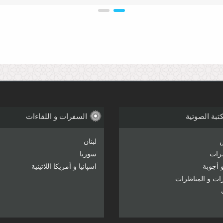
تقلید الأعلم ؟ وماالدلیل ؟ الرجاء التوضیح بشیء من التفصیل ﻋلاء حسن الجامعة
یكم ورحمة الله وبركاته . السؤال: البعض یدعو إلی ترك ممارسة التطبیر بصورة
تبة الصوتية
السفرات و اللقاءات
لی الإمام الحسین وإلی مذهب الحق . لذلك ینبغی علی من یمارس التطبیر...
لبنان
رات
سوريا
 أجوبة
اسپانيا و أمريکا اللاتينية
رات و المناظرات
 دام ظله ؟