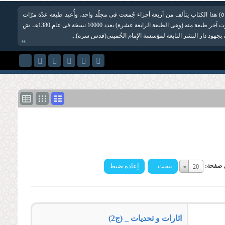
أسئلة و ردود(ج ٥) هذا الكتاب یتألف من أربعة أجزاء جُمعت فی مجلّد واحد، وأُعید طبعه عدّة مرّات
حتى الآن، وصدرت آخر طبعة منه (وهی الطبعة الرابعة عشرة) بعدد 10000 نسخة فی عام 1380هـ. ش
»
رقم
 صفحة:
20
لكل
صفحة:
رقم
لكل
صفحة:
اثارات و تحدیات _ (ج2)