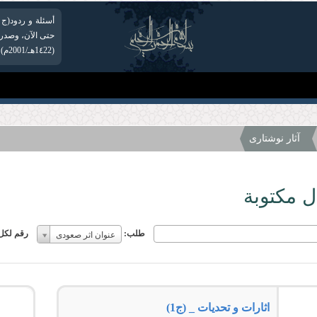
(1٤22هـ/2001م)، بجهود دار النشر التابعة لمؤسسة الإِمام الخُمینی(قدس سره)...
آثار نوشتاری
ل مكتوبة
طلب:
طلب:
رقم لكل
عنوان اثر صعودی
طلب:
اثارات و تحدیات _ (ج1)