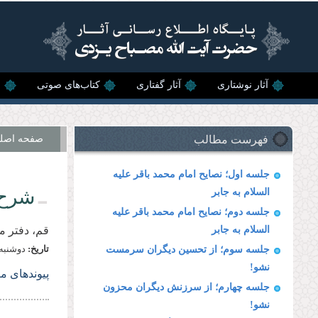
رفتن به محتوای اصلی
آثار نوشتاری
آثار گفتاری
کتاب‌های صوتی
ن
فهرست مطالب
صفحه اصل
جلسه اول؛ نصایح امام محمد باقر علیه‌
شرح 
السلام به جابر
جلسه دوم؛ نصایح امام محمد باقر علیه
السلام به جابر
قم، دفتر 
تاریخ:
دوشنبه, 10 مرداد, 
جلسه سوم؛ از تحسین دیگران سرمست
نشو!
پیوندهای م
جلسه چهارم؛ از سرزنش دیگران محزون
نشو!