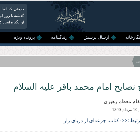
خدمتی که انبیا 
گذشته تا روز قیا
او انگیزه ایجاد 
گارخانه
ارسال پرسش
زندگینامه
پرونده ویژه
ی
نصایح امام محمد باقر علیه السلام
مقام معظم رهبری
1390
رتبط >>> کتاب: جرعه‌ای از دریای راز