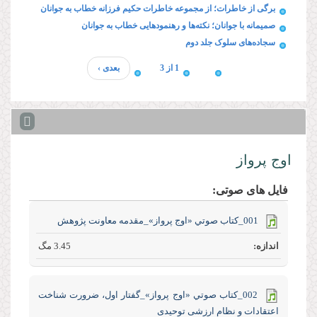
برگی از خاطرات؛ از مجموعه خاطرات حکیم فرزانه خطاب به جوانان
صمیمانه با جوانان؛ نکته‌ها و رهنمودهایی خطاب به جوانان
سجاده‌های سلوک جلد دوم
1 از 3
بعدی ›
اوج پرواز
فایل های صوتی:
001_كتاب صوتي «اوج پرواز»_مقدمه معاونت پژوهش
3.45 مگ
002_كتاب صوتي «اوج پرواز»_گفتار اول، ضرورت شناخت
اعتقادات و نظام ارزشی توحیدی