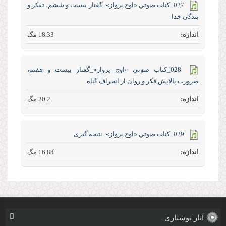
027_كتاب صوتي «اوج پرواز»_گفتار بیست و ششم، تفکر و
بندگی خدا
18.33 مگ
028_كتاب صوتي «اوج پرواز»_گفتار بیست و هفتم،
ضرورت پالایش فکر و روان از انحراف گناه
20.2 مگ
029_كتاب صوتي «اوج پرواز»_نتیجه گیری
16.88 مگ
آثار نوشتاری