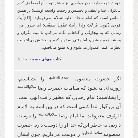
خویش توجه دارند و در مواردی نیز بیشتر توجه آنها معطوف كرم
بی‌کران خدا و لطف و بخشش و رحمت واسعه اوست؛ بر همین
اساس است كه امام سجاد ـ‌علیه‌السلام‌ـ می‌فرماید: إِذَا رَأَیتُ
مَوْلَای ذُنُوبِی فَزِعْتُ وَإِذَا رَأَیتُ عَفْوَكَ طَمِعْت؛ ای سرور من،
زمانی که به بیچارگی و گناهانم نگاه می‌کنم، ناامید، نگران و
وحشت‌زده می‏شوم، اما وقتی به تو و كرم و بخشش بی‌انتهایت
نظر می‌کنم، امیدوار ‏می‌شوم و به طمع می‌افتم....
کتاب
صهبای حضور،
ص283
سلام‌الله‌علیها
اگر حضرت معصومه
را بشناسیم،
سلام‌الله‌علیه
روزنه‌ای می‌شود که مقامات حضرت رضا
را بشناسیم؛ امام رضایی که مظهر رأفت الهی است.
آن بزرگوار تنها کسی است که در بین ائمه به الامام
سلام‌الله‌علیه
الرئوف معروفند. ما امام رضا
را دوست
داریم، به خاطر این‌که خدا او را دوست دارد. حضرت
سلام‌الله‌علیها
معصومه
را دوست می‌داریم، چون ایشان