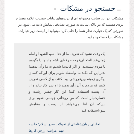
جستجو در مشکات
مشکات، در این سایت مجموعه ای از بریده‌های بیانات حضرت علامه مصباح
یزدی هستند که در بالای سایت به صورت تصادفی نمایش داده می شود. در
صورتی که یک عبارت نظر شما را جلب کرد میتوانید از لیست زیر عبارات
مشکات را جستجو نمایید.
یک وقت نشود که تعریف ما از خدا، سیدالشهدا و امام
زمان‌عج‌الله‌تعالی‌فرجه حرفه‌ای باشد و این­ها را بگوییم
تا مردم بپسندند، و اگر کاندیدا شدیم به ما رأی بدهند!
بدتر این که نکند ما واسطه شویم برای این‌که کسان
دیگری زمینه دین‌فروشی پیدا کنند، و از کسی تعریف
کنیم که مردم به آن رأی ‌بدهند تا او سر کار بیاید و از
آن پست‌ استفاده کند! این کار چقدر زشت و
خسارتبار است که منِ روحانی جهنمی شوم برای
اینکه آن آقا می‌خواهد از پست و مقامش
سوءاستفاده کند!
تحلیلی روان‌شناختی از تحولات صدر اسلام؛ جلسه
نهم؛ مراتب ارزش کارها