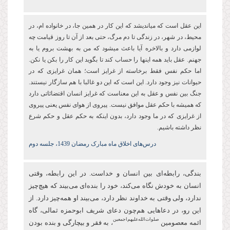
این عقل است که میاندیشد که این کار در همین جا، در خانواده ام، در
محیط، در شهر، در زندگی تا دم مرگ، حتی بعد از آن تا روز قیامت چه
لوازمی دارد و بالاخره آیا باعث میشود که من به بهشت بروم یا به
جهنم. عقل باید همه اینها را حساب کند تا بگوید این کار را بکن یا نکن.
اما حکم نفس فقط برخاسته از غرایز است؛ همان غرایزی که در
حیوانات نیز وجود دارد. این است که این دو غالبا با هم سازگار نیستند.
جنگ بین نفس و عقل به این معناست که غرایز انسان اقتضائاتی دارد
که همیشه با حکم عقل موافق نیست. پیروی از هوای نفس یعنی پیروی
از غرایزی که در ما وجود دارد، بدون اینکه به حکم عقل و حکم شرع
نظر داشته باشیم.
درس‌های اخلاق ماه مبارک رمضان 1439، جلسه دوم
بندگی، رابطه‌ای بین انسان و خداست. در این رابطه، وقتی
انسان به خودش نگاه می‌کند، خود را بنده‌ای می‌بیند که هیچ‌چیز
ندارد، ولی وقتی به خداوند نظر دارد، می‌بیند او همه‌چیز دارد. از
این‌ رو، در دعاهایی هم‌چون دعای شریف ابو‌حمزه ثمالی، گاه
صلوات‌‌الله‌‌عليهم‌‌اجمعين
ائمه معصومین
، به فقر و بیچارگی و بنده بودن