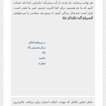
هر توانی برسانید، باز ابدیت از آن درنمی‌آید! بنابراین، ابتدا باید حساب
کنیم که ما چه هستیم، برای کجا آفریده شدیم، عمر ما چقدر است،
قرار است چندسال زندگی کنیم؛ تا ببینیم چه سعادتی را می‌خواهیم:
أَفَحَسِبْتُمْ أَنَّمَا خَلَقْنَاكُمْ عَبَثًا
درس‌های‌اخلاق
سال‌تحصیلی‌95-
96؛
جلسه
چهارم
عامل اصلي تکامل که موجب لياقت انسان براي دريافت عالي‌ترين