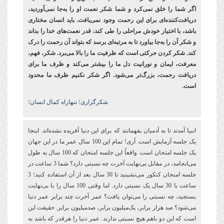
اگر شما را خلق نمی‌کرد و شما شکر نعمت او را به‌جا نمی‌آوردید،
دریافت‌کننده‌ای برای این رحمت وجود نمی‌یافت. باید انسان مختاری
باشد، با اختیار خودش مراحلی را طی کند، قدر نعمت‌های خدا را بداند
و شکر آن را به‌جا بیاورد تا به مرتبه‌ای برسد که بتواند آن رحمت را درک
کند. شکر کردن حرکتی است که ظرفیت ما را بالا می‌برد. شکر، فهم،
معرفت، ایمان و نورانیت دل ما را بیشتر می‌کند و ظرف ما برای
دریافت رحمت، بزرگ‌تر می‌شود. اگر شکر نکنیم ظرف ما محدود
است.
شکرگزاری؛ تنهاراه کمال انسان؛
انبیا آمدند تا به آدمیان بفهمانند که برای این دنیا آفریده نشده‌اند. اینجا
یک جلسه آزمایش است. آری! تمام این 100 سال عمر ما در این جهان
یک جلسه امتحان است. واقعاً این جلسه امتحان که 100 سال به طول
می‌انجامد، در مقابل بی‌نهایت آخرت چه نسبتی دارد؟ شما 3 ساعت در
جلسه امتحان کنکور می‌نشینید تا 30 سال بعد از آن استفاده کنید؛ 3
ساعت با 30 سال یک نسبتی دارد. اما وقتی 100 سال را با بی‌نهایت
بسنجید، چه نسبتی را می‌توان یافت؟ عمر آخرت چند برابر عمر دنیا
می‌شود؟ صد هزار برابر، یک‌میلیون برابر، صدمیلیون برابر. حقیقت این
است که این دو باهم هیچ نسبتی ندارند. عمر دنیا را هرقدر که باشد به