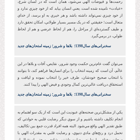
رحمت‌ها و فيوضات الهي مي‌شود، همان است که در لسان شرع،
«عبادت» ناميده شده است. يعني انسان بيابد که از خود چيزي ندارد و
از خود چيزي نمي‌تواند داشته باشد و هر خيري به او برسد، از خداي
متعال است؛ حقيقتي که در يک مسير بسيار طولاني، امکان تحقق دارد
و طيف گسترده‌اي از مراحل را، هم از لحاظ عرضي و هم از لحاظ
طولي، در برمي‌گيرد.
س
خنرانی‌های سال1398
؛
بلاها و شرور؛ زمینه امتحان‌های جدید
می‌توان گفت عام‌ترين حکمت وجود شرور، نقايص، آفات و بلاها در اين
عالَم، آن است که زمينه انتخاب را براي انسان‌ها فراهم کند، تا بتوانند
با انتخاب صحيح خودشان، طرف خير را انتخاب نموده و لياقت و
استحقاق دريافت عالي‌ترين کمال وجودي و فيض الهي را پيدا کنند.
س
خنرانی‌های سال1398
؛
بلاها و شرور؛ زمینه امتحان‌های جدید
يکي از مشکل‌ترين صحنه‌هاي عبوديت این است که از يک سو اهتمام به
انجام تکليف داشته باشيم و از سوي ديگر رضايت قلبي به حوادثي که
طبق تقدير الهي واقع مي‌شود. البته همه افراد قدرت جمع بين تکاليف،
تحمل درد و رنج‌هاي مادي دنيوي، و رضايت قلبي به مقدرات الهي با
درجات مختلف را ندارند. رضايت‌ داشتن، شادي، و حتي استقبال از