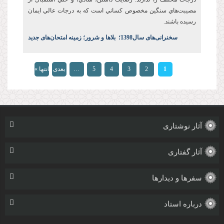
مصيبت‌هاي سنگين مخصوص کساني است که به درجات عالي ايمان
رسيده باشند.
س
خنرانی‌های سال1398
؛
بلاها و شرور؛ زمینه امتحان‌های جدید
صفحه‌ها
1
2
3
4
5
…
بعدی
انتها »
›
آثار نوشتاری
آثار گفتاری
سفرها و دیدارها
درباره استاد