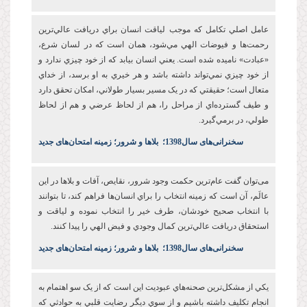
عامل اصلي تکامل که موجب لياقت انسان براي دريافت عالي‌ترين
رحمت‌ها و فيوضات الهي مي‌شود، همان است که در لسان شرع،
«عبادت» ناميده شده است. يعني انسان بيابد که از خود چيزي ندارد و
از خود چيزي نمي‌تواند داشته باشد و هر خيري به او برسد، از خداي
متعال است؛ حقيقتي که در يک مسير بسيار طولاني، امکان تحقق دارد
و طيف گسترده‌اي از مراحل را، هم از لحاظ عرضي و هم از لحاظ
طولي، در برمي‌گيرد.
س
خنرانی‌های سال1398
؛
بلاها و شرور؛ زمینه امتحان‌های جدید
می‌توان گفت عام‌ترين حکمت وجود شرور، نقايص، آفات و بلاها در اين
عالَم، آن است که زمينه انتخاب را براي انسان‌ها فراهم کند، تا بتوانند
با انتخاب صحيح خودشان، طرف خير را انتخاب نموده و لياقت و
استحقاق دريافت عالي‌ترين کمال وجودي و فيض الهي را پيدا کنند.
س
خنرانی‌های سال1398
؛
بلاها و شرور؛ زمینه امتحان‌های جدید
يکي از مشکل‌ترين صحنه‌هاي عبوديت این است که از يک سو اهتمام به
انجام تکليف داشته باشيم و از سوي ديگر رضايت قلبي به حوادثي که