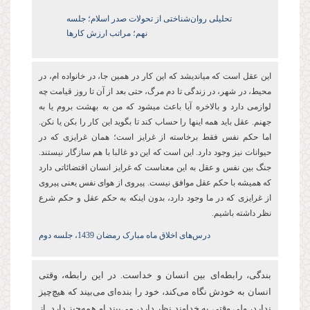
تحلیلی روان‌شناختی از تحولات صدر اسلام؛ جلسه
نهم؛ مراتب ارزش کارها
این عقل است که میاندیشد که این کار در همین جا، در خانواده ام، در
محیط، در شهر، در زندگی تا دم مرگ، حتی بعد از آن تا روز قیامت چه
لوازمی دارد و بالاخره آیا باعث میشود که من به بهشت بروم یا به
جهنم. عقل باید همه اینها را حساب کند تا بگوید این کار را بکن یا نکن.
اما حکم نفس فقط برخاسته از غرایز است؛ همان غرایزی که در
حیوانات نیز وجود دارد. این است که این دو غالبا با هم سازگار نیستند.
جنگ بین نفس و عقل به این معناست که غرایز انسان اقتضائاتی دارد
که همیشه با حکم عقل موافق نیست. پیروی از هوای نفس یعنی پیروی
از غرایزی که در ما وجود دارد، بدون اینکه به حکم عقل و حکم شرع
نظر داشته باشیم.
درس‌های اخلاق ماه مبارک رمضان 1439، جلسه دوم
بندگی، رابطه‌ای بین انسان و خداست. در این رابطه، وقتی
انسان به خودش نگاه می‌کند، خود را بنده‌ای می‌بیند که هیچ‌چیز
ندارد، ولی وقتی به خداوند نظر دارد، می‌بیند او همه‌چیز دارد. از