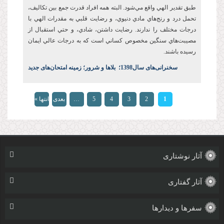
طبق تقدير الهي واقع مي‌شود. البته همه افراد قدرت جمع بين تکاليف،
تحمل درد و رنج‌هاي مادي دنيوي، و رضايت قلبي به مقدرات الهي با
درجات مختلف را ندارند. رضايت‌ داشتن، شادي، و حتي استقبال از
مصيبت‌هاي سنگين مخصوص کساني است که به درجات عالي ايمان
رسيده باشند.
س
خنرانی‌های سال1398
؛
بلاها و شرور؛ زمینه امتحان‌های جدید
صفحه‌ها
1
2
3
4
5
…
بعدی
انتها »
›
آثار نوشتاری
آثار گفتاری
سفرها و دیدارها