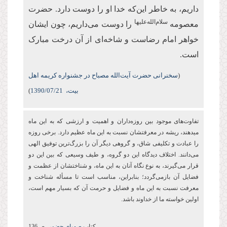
داریم، به خاطر این‌که خدا او را دوست دارد. حضرت
سلام‌الله‌علیها
معصومه
را دوست می‌داریم، چون ایشان
خواهر امام رضاست و شاخه‌ای از آن درخت مبارک
است.
(
سخنرانی حضرت آیت‌الله مصباح در جشنواره کریمه اهل
بیت،
/07/21
1390
)
تفاوت‌های موجود بین روزه‌‏داران و اهمیت و ارزشی كه به این ماه
می‏دهند، ریشه در معرفتشان نسبت به این ماه عظیم دارد. برخی روزه
را عبادت و تكلیفی شاق، و گروهی دیگر آن را بزرگ‌ترین توفیق الهی
می‌دانند. اختلاف دیدگاه این دو گروه، و طیف وسیعی که بین این دو
قرار می‌گیرند، به نوع نگاه آنان به این ماه، و شناختشان از عظمت و
فضایل آن بازمی‌گردد؛ بنابراین، مناسب است تا مسأله شناخت و
معرفت نسبت به این ماه و فضایل و حرمت آن که بسیار مهم است،
اولین خواسته ما از خداوند باشد.
کتاب
صهبای حضور،
ص136