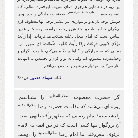
این‌ رو، در دعاهایی هم‌چون دعای شریف ابو‌حمزه ثمالی، گاه
صلوات‌‌الله‌‌عليهم‌‌اجمعين
ائمه معصومین
، به فقر و بیچارگی و بنده بودن
خویش توجه دارند و در مواردی نیز بیشتر توجه آنها معطوف كرم
بی‌کران خدا و لطف و بخشش و رحمت واسعه اوست؛ بر همین
اساس است كه امام سجاد ـ‌علیه‌السلام‌ـ می‌فرماید: إِذَا رَأَیتُ
مَوْلَای ذُنُوبِی فَزِعْتُ وَإِذَا رَأَیتُ عَفْوَكَ طَمِعْت؛ ای سرور من،
زمانی که به بیچارگی و گناهانم نگاه می‌کنم، ناامید، نگران و
وحشت‌زده می‏شوم، اما وقتی به تو و كرم و بخشش بی‌انتهایت
نظر می‌کنم، امیدوار ‏می‌شوم و به طمع می‌افتم....
کتاب
صهبای حضور،
ص283
سلام‌الله‌علیها
اگر حضرت معصومه
را بشناسیم،
سلام‌الله‌علیه
روزنه‌ای می‌شود که مقامات حضرت رضا
را بشناسیم؛ امام رضایی که مظهر رأفت الهی است.
آن بزرگوار تنها کسی است که در بین ائمه به الامام
سلام‌الله‌علیه
الرئوف معروفند. ما امام رضا
را دوست