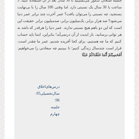
جلسه امتحان کنکور می‌نشینید تا 30 سال بعد از آن استفاده کنید؛ 3
ساعت با 30 سال یک نسبتی دارد. اما وقتی 100 سال را با بی‌نهایت
بسنجید، چه نسبتی را می‌توان یافت؟ عمر آخرت چند برابر عمر دنیا
می‌شود؟ صد هزار برابر، یک‌میلیون برابر، صدمیلیون برابر. حقیقت این
است که این دو باهم هیچ نسبتی ندارند. عمر دنیا را هرقدر که باشد به
هر توانی برسانید، باز ابدیت از آن درنمی‌آید! بنابراین، ابتدا باید حساب
کنیم که ما چه هستیم، برای کجا آفریده شدیم، عمر ما چقدر است،
قرار است چندسال زندگی کنیم؛ تا ببینیم چه سعادتی را می‌خواهیم:
أَفَحَسِبْتُمْ أَنَّمَا خَلَقْنَاكُمْ عَبَثًا
درس‌های‌اخلاق
سال‌تحصیلی‌95-
96؛
جلسه
چهارم