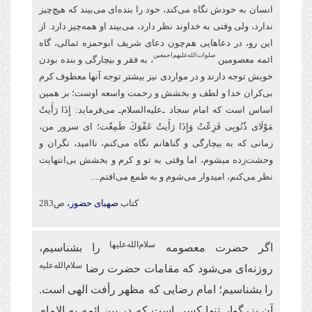
انسان به خودش نگاه می‌کند، خود را بنده‌ای می‌بیند که هیچ‌چیز
ندارد، ولی وقتی به خداوند نظر دارد، می‌بیند او همه‌چیز دارد. از
این‌ رو، در دعاهایی هم‌چون دعای شریف ابو‌حمزه ثمالی، گاه
صلوات‌‌الله‌‌عليهم‌‌اجمعين
ائمه معصومین
، به فقر و بیچارگی و بنده بودن
خویش توجه دارند و در مواردی نیز بیشتر توجه آنها معطوف كرم
بی‌کران خدا و لطف و بخشش و رحمت واسعه اوست؛ بر همین
اساس است كه امام سجاد ـ‌علیه‌السلام‌ـ می‌فرماید: إِذَا رَأَیتُ
مَوْلَای ذُنُوبِی فَزِعْتُ وَإِذَا رَأَیتُ عَفْوَكَ طَمِعْت؛ ای سرور من،
زمانی که به بیچارگی و گناهانم نگاه می‌کنم، ناامید، نگران و
وحشت‌زده می‏شوم، اما وقتی به تو و كرم و بخشش بی‌انتهایت
نظر می‌کنم، امیدوار ‏می‌شوم و به طمع می‌افتم....
کتاب
صهبای حضور،
ص283
سلام‌الله‌علیها
اگر حضرت معصومه
را بشناسیم،
سلام‌الله‌علیه
روزنه‌ای می‌شود که مقامات حضرت رضا
را بشناسیم؛ امام رضایی که مظهر رأفت الهی است.
آن بزرگوار تنها کسی است که در بین ائمه به الامام