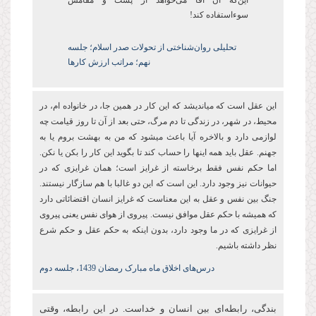
اینکه آن آقا می‌خواهد از پست و مقامش
سوءاستفاده کند!
تحلیلی روان‌شناختی از تحولات صدر اسلام؛ جلسه
نهم؛ مراتب ارزش کارها
این عقل است که میاندیشد که این کار در همین جا، در خانواده ام، در
محیط، در شهر، در زندگی تا دم مرگ، حتی بعد از آن تا روز قیامت چه
لوازمی دارد و بالاخره آیا باعث میشود که من به بهشت بروم یا به
جهنم. عقل باید همه اینها را حساب کند تا بگوید این کار را بکن یا نکن.
اما حکم نفس فقط برخاسته از غرایز است؛ همان غرایزی که در
حیوانات نیز وجود دارد. این است که این دو غالبا با هم سازگار نیستند.
جنگ بین نفس و عقل به این معناست که غرایز انسان اقتضائاتی دارد
که همیشه با حکم عقل موافق نیست. پیروی از هوای نفس یعنی پیروی
از غرایزی که در ما وجود دارد، بدون اینکه به حکم عقل و حکم شرع
نظر داشته باشیم.
درس‌های اخلاق ماه مبارک رمضان 1439، جلسه دوم
بندگی، رابطه‌ای بین انسان و خداست. در این رابطه، وقتی