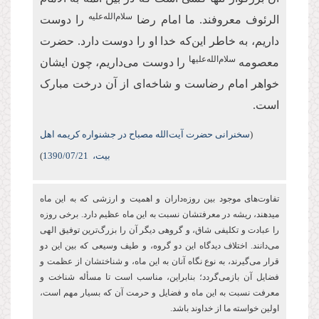
سلام‌الله‌علیه
الرئوف معروفند. ما امام رضا
را دوست
داریم، به خاطر این‌که خدا او را دوست دارد. حضرت
سلام‌الله‌علیها
معصومه
را دوست می‌داریم، چون ایشان
خواهر امام رضاست و شاخه‌ای از آن درخت مبارک
است.
(
سخنرانی حضرت آیت‌الله مصباح در جشنواره کریمه اهل
بیت،
/07/21
1390
)
تفاوت‌های موجود بین روزه‌‏داران و اهمیت و ارزشی كه به این ماه
می‏دهند، ریشه در معرفتشان نسبت به این ماه عظیم دارد. برخی روزه
را عبادت و تكلیفی شاق، و گروهی دیگر آن را بزرگ‌ترین توفیق الهی
می‌دانند. اختلاف دیدگاه این دو گروه، و طیف وسیعی که بین این دو
قرار می‌گیرند، به نوع نگاه آنان به این ماه، و شناختشان از عظمت و
فضایل آن بازمی‌گردد؛ بنابراین، مناسب است تا مسأله شناخت و
معرفت نسبت به این ماه و فضایل و حرمت آن که بسیار مهم است،
اولین خواسته ما از خداوند باشد.