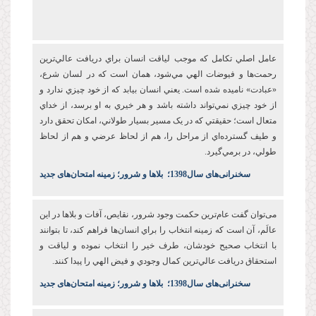
عامل اصلي تکامل که موجب لياقت انسان براي دريافت عالي‌ترين
رحمت‌ها و فيوضات الهي مي‌شود، همان است که در لسان شرع،
«عبادت» ناميده شده است. يعني انسان بيابد که از خود چيزي ندارد و
از خود چيزي نمي‌تواند داشته باشد و هر خيري به او برسد، از خداي
متعال است؛ حقيقتي که در يک مسير بسيار طولاني، امکان تحقق دارد
و طيف گسترده‌اي از مراحل را، هم از لحاظ عرضي و هم از لحاظ
طولي، در برمي‌گيرد.
س
خنرانی‌های سال1398
؛
بلاها و شرور؛ زمینه امتحان‌های جدید
می‌توان گفت عام‌ترين حکمت وجود شرور، نقايص، آفات و بلاها در اين
عالَم، آن است که زمينه انتخاب را براي انسان‌ها فراهم کند، تا بتوانند
با انتخاب صحيح خودشان، طرف خير را انتخاب نموده و لياقت و
استحقاق دريافت عالي‌ترين کمال وجودي و فيض الهي را پيدا کنند.
س
خنرانی‌های سال1398
؛
بلاها و شرور؛ زمینه امتحان‌های جدید