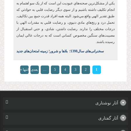
يکي از مشکل‌ترين صحنه‌هاي عبوديت این است که از يک سو اهتمام به
انجام تکليف داشته باشيم و از سوي ديگر رضايت قلبي به حوادثي که
طبق تقدير الهي واقع مي‌شود. البته همه افراد قدرت جمع بين تکاليف،
تحمل درد و رنج‌هاي مادي دنيوي، و رضايت قلبي به مقدرات الهي با
درجات مختلف را ندارند. رضايت‌ داشتن، شادي، و حتي استقبال از
مصيبت‌هاي سنگين مخصوص کساني است که به درجات عالي ايمان
رسيده باشند.
س
خنرانی‌های سال1398
؛
بلاها و شرور؛ زمینه امتحان‌های جدید
صفحه‌ها
1
2
3
4
5
…
بعدی
انتها »
›
آثار نوشتاری
آثار گفتاری