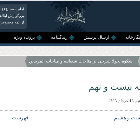
امام حسین(ع) آ
بزرگوارش اباالف
از ائمه معصومین 
گارخانه
ارسال پرسش
زندگینامه
پرونده ویژه
شکوه نجوا؛ شرحی بر مناجات شعبانیه و مناجات المریدین
 بیست و نهم
اد, 1383
یست و هشتم
فهرست