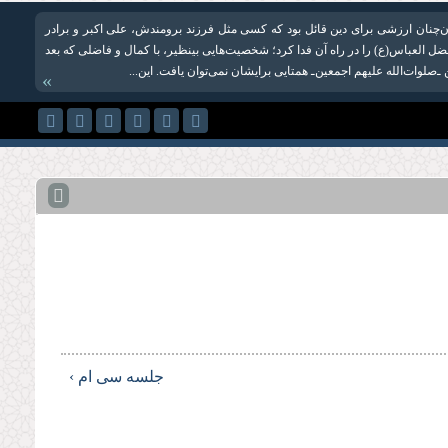
ن‌چنان ارزشی برای دین قائل بود كه کسی مثل فرزند برومندش، علی اكبر و برادر
ضل العباس(ع) را در راه آن فدا کرد؛ شخصیت‌هایی بی‏نظیر، با كمال و فاضلی که بعد
ـ‌صلوات‌الله علیهم اجمعین‌ـ همتایی برایشان نمی‌توان یافت. این...
»
جلسه سی ام ›