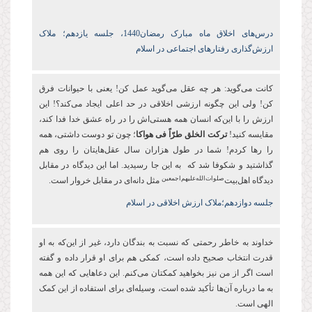
درس‌های اخلاق ماه مبارک رمضان1440، جلسه یازدهم؛ ملاک
ارزش‌گذاری رفتارهای اجتماعی در اسلام
کانت می‌گوید: هر چه عقل می‌گوید عمل کن! یعنی با حیوانات فرق
کن! ولی این چگونه ارزشی اخلاقی در حد اعلی ایجاد می‌کند؟! این
ارزش را با این‌که انسان همه هستی‌اش را در راه عشق خدا فدا کند،
مقایسه کنید!
تركت‏ الخلق‏ طرّاً فى‏ هواكا
؛ چون تو دوست داشتی، همه
را رها کردم! شما در طول هزاران سال عقل‌هایتان را روی هم
گذاشتید و شکوفا شد که به این جا رسیدید. اما این دیدگاه در مقابل
‌صلوات‌الله‌علیهم‌اجمعین
دیدگاه اهل‌بیت
مثل دانه‌ای در مقابل خروار است.
جلسه دوازدهم؛
ملاک ارزش اخلاقی در اسلام
خداوند به خاطر رحمتی که نسبت به بندگان دارد، غیر از این‌که به او
قدرت انتخاب صحیح داده است، کمکی هم برای او قرار داده و گفته
است اگر از من نیز بخواهید کمکتان می‌کنم. این دعاهایی که این همه
به ما درباره آن‌ها تأکید شده است، وسیله‌ای برای استفاده از این کمک‌
الهی است.