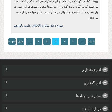
ببیند، گناه را کوچک می‌شمارد و آن را تکرار می‌کند. تکرار گناه باعث
می‌شود که به گناه عادت کند و از عبادت‌ها محروم شود. در این صورت
باز همان حالت تضرع و ابتهال در مناجات و دعا و عبادت را از دست
می‌دهد.
شرح دعای مکارم الاخلاق؛ جلسه پانزدهم
صفحه‌ها
« ابتدا
‹
1
2
3
4
5
…
بعدی
انتها »
قبلی
›
آثار نوشتاری
آثار گفتاری
سفرها و دیدارها
درباره استاد