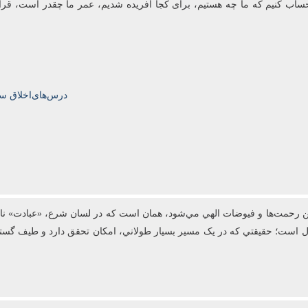
 باید حساب کنیم که ما چه هستیم، برای کجا آفریده شدیم، عمر ما چقدر است، قر
درس‌های‌اخلاق سال‌تحصیلی‌5
رحمت‌ها و فيوضات الهي مي‌شود، همان است که در لسان شرع، «عبادت» ناميد
عال است؛ حقيقتي که در يک مسير بسيار طولاني، امکان تحقق دارد و طيف گست