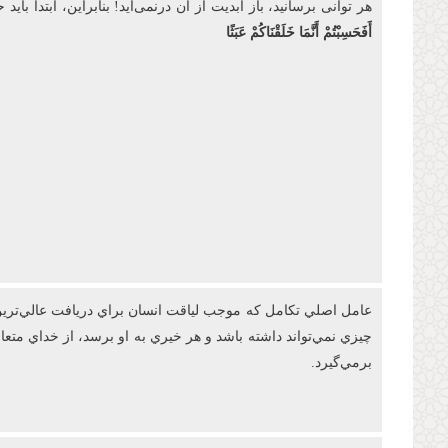
هر توانی برسانید، باز ابدیت از آن درنمی‌آید! بنابراین، ابتدا
أَفَحَسِبْتُمْ أَنَّمَا خَلَقْنَاكُمْ عَبَثًا
عامل اصلي تکامل که موجب لياقت انسان براي دريافت عالي‌ترين 
چيزي نمي‌تواند داشته باشد و هر خيري به او برسد، از خداي مت
برمي‌گيرد.