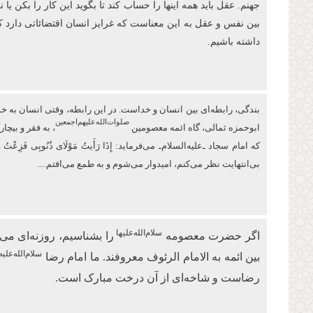
جهنم. عقل باید همه اینها را حساب کند تا بگوید این کار را بکن ی
بین نفس و عقل به این معناست که غرایز انسان اقتضائاتی دارد 
داشته باشیم.
بندگی، رابطه‌ای بین انسان و خداست. در این رابطه، وقتی انسان به خودش 
صلوات‌‌الله‌‌عليهم‌‌اجمعين
ابو‌حمزه ثمالی، گاه ائمه معصومین
، به فقر و بیچ
كه امام سجاد ـ‌علیه‌السلام‌ـ می‌فرماید: إِذَا رَأَیتُ مَوْلَای ذُنُوبِی 
بی‌انتهایت نظر می‌کنم، امیدوار ‏می‌شوم و به طمع می‌افتم....
سلام‌الله‌علیها
اگر حضرت معصومه
را بشناسیم، روزنه‌ای 
سلام‌الله‌علیه
بین ائمه به الامام الرئوف معروفند. ما امام رضا
رضاست و شاخه‌ای از آن درخت مبارک است.