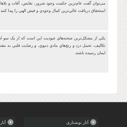
می‌توان گفت عام‌ترين حکمت وجود شرور، نقايص، آفات و بلاها در
استحقاق دريافت عالي‌ترين کمال وجودي و فيض الهي را پيدا کنند.
يکي از مشکل‌ترين صحنه‌هاي عبوديت این است که از يک سو اهتم
تکاليف، تحمل درد و رنج‌هاي مادي دنيوي، و رضايت قلبي به م
ايمان رسيده باشند.
صفحه‌ها
آثار نوشتاری
آثار