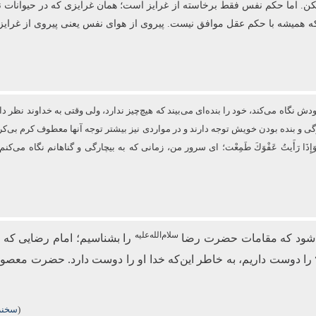
ا نکن. اما حکم نفس فقط برخاسته از غرایز است؛ همان غرایزی که در حیوانات نی
که همیشه با حکم عقل موافق نیست. پیروی از هوای نفس یعنی پیروی از غرایز
نگاه می‌کند، خود را بنده‌ای می‌بیند که هیچ‌چیز ندارد، ولی وقتی به خداوند نظر دار
ارگی و بنده بودن خویش توجه دارند و در مواردی نیز بیشتر توجه آنها معطوف كرم
فَزِعْتُ وَإِذَا رَأَیتُ عَفْوَكَ طَمِعْت؛ ای سرور من، زمانی که به بیچارگی و گناهانم نگ
سلام‌الله‌علیه
می‌شود که مقامات حضرت رضا
را بشناسیم؛ امام رضایی که 
را دوست داریم، به خاطر این‌که خدا او را دوست دارد. حضرت معصو
(
سخنرا