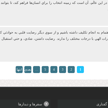
 اين عالَم، آن است که زمينه انتخاب را براي انسان‌ها فراهم کند، تا بتوانن
ام به انجام تکليف داشته باشيم و از سوي ديگر رضايت قلبي به حوادثي که 
قدرات الهي با درجات مختلف را ندارند. رضايت‌ داشتن، شادي، و حتي استق
1
2
3
4
5
…
بعدی
انتها
»
›
 گفتاری
سفرها و دیدارها