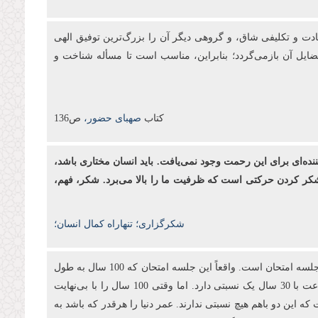
بادت و تكلیفی شاق، و گروهی دیگر آن را بزرگ‌ترین توفیق الهی
فضایل آن بازمی‌گردد؛ بنابراین، مناسب است تا مسأله شناخت و
کتاب
صهبای حضور،
ص136
ننده‌ای برای این رحمت وجود نمی‌یافت. باید انسان مختاری باشد،
د. شکر کردن حرکتی است که ظرفیت ما را بالا می‌برد. شکر، فهم،
شکرگزاری؛ تنهاراه کمال انسان؛
انبیا آمدند تا به آدمیان بفهمانند که برای این دنیا آفریده نشده‌اند. اینجا یک جلسه آزمایش است. آری! تمام این 100 سال عمر ما در این جهان یک جلسه امتحان است. واقعاً این جلسه امتحان که 100 سال به طول
می‌انجامد، در مقابل بی‌نهایت آخرت چه نسبتی دارد؟ شما 3 ساعت در جلسه امتحان کنکور می‌نشینید تا 30 سال بعد از آن استفاده کنید؛ 3 ساعت با 30 سال یک نسبتی دارد. اما وقتی 100 سال را با بی‌نهایت
ه این دو باهم هیچ نسبتی ندارند. عمر دنیا را هرقدر که باشد به