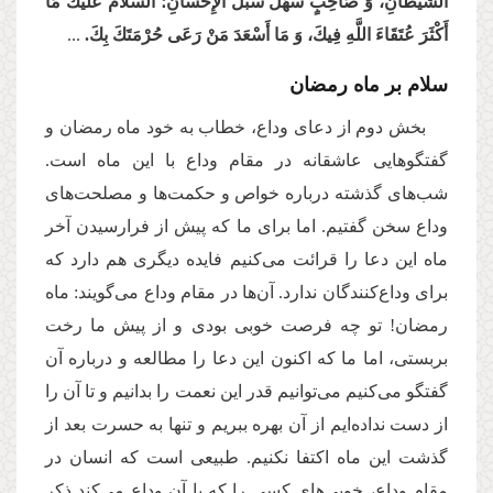
الشَّیْطَانِ، وَ صَاحِبٍ سَهَّلَ سُبُلَ الْإِحْسَانِ؛ السَّلَامُ عَلَیْكَ مَا
أَكْثَرَ عُتَقَاءَ اللَّهِ فِیكَ، وَ مَا أَسْعَدَ مَنْ رَعَى حُرْمَتَكَ بِكَ.
...
سلام بر ماه رمضان
بخش دوم از دعای وداع، خطاب به خود ماه رمضان و
گفتگوهایی عاشقانه در مقام وداع با این ماه است.
شب‌های گذشته درباره خواص و حکمت‌ها و مصلحت‌های
وداع سخن گفتیم. اما برای ما که پیش از فرارسیدن آخر
ماه این دعا را قرائت می‌کنیم فایده دیگری هم دارد که
برای وداع‌کنندگان ندارد. آن‌ها در مقام وداع می‌گویند: ماه
رمضان! تو چه فرصت خوبی بودی و از پیش ما رخت
بربستی، اما ما که اکنون این دعا را مطالعه و درباره آن
گفتگو می‌کنیم می‌توانیم قدر این نعمت را بدانیم و تا آن را
از دست‌ نداده‌ایم از آن بهره ببریم و تنها به حسرت بعد از
گذشت این ماه اکتفا نکنیم. طبیعی است که انسان در
مقام وداع، خوبی‌های کسی را که با آن وداع می‌کند ذکر