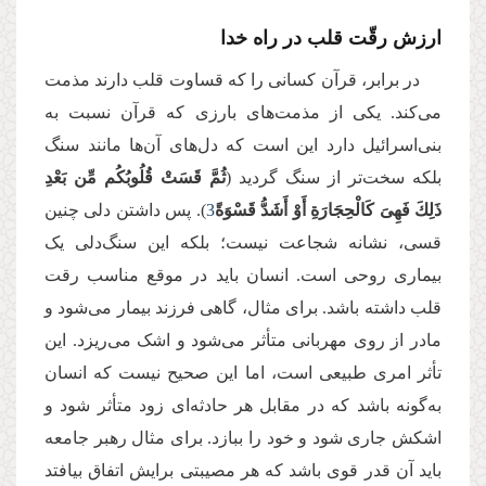
ارزش رقّت قلب در راه خدا
در برابر، قرآن کسانی را که قساوت قلب دارند مذمت
می‌کند. یکی از مذمت‌های بارزی که قرآن نسبت به
بنی‌اسرائیل دارد این است که دل‌های آن‌ها مانند سنگ
بلکه سخت‌تر از سنگ گردید (
ثُمَّ قَسَتْ قُلُوبُكُم مِّن بَعْدِ
ذَلِكَ فَهِیَ كَالْحِجَارَةِ أَوْ أَشَدُّ قَسْوَةً
3
). پس داشتن دلی چنین
قسی، نشانه شجاعت نیست؛ بلکه این سنگ‌دلی یک
بیماری روحی است. انسان باید در موقع مناسب رقت
قلب داشته باشد. برای مثال، گاهی فرزند بیمار می‌شود و
مادر از روی مهربانی متأثر می‌شود و اشک می‌ریزد. این
تأثر امری طبیعی است، اما این صحیح نیست که انسان
به‌گونه‌ باشد که در مقابل هر حادثه‌ای زود متأثر شود و
اشکش جاری شود و خود را ببازد. برای مثال رهبر جامعه
باید آن قدر قوی باشد که هر مصیبتی برایش اتفاق بیافتد