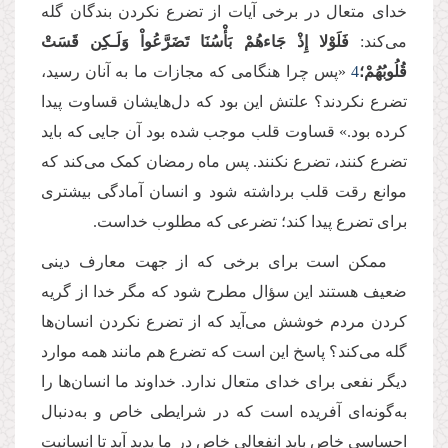
خدای متعال در برخی آیات از تضرع نکردن بندگان گله
می‌کند:
فَلَوْلا إِذْ جَاءهُمْ بَأْسُنَا تَضَرَّعُواْ وَلَـكِن قَسَتْ
قُلُوبُهُمْ؛
4
«پس چرا هنگامى كه مجازات ما به آنان رسید،
تضرع نکردند؟ علتش این بود که دل‌‌هایشان قساوت پیدا
کرده بود.» قساوت قلب موجب شده بود آن جایی که باید
تضرع کنند، تضرع نکنند. پس ماه رمضان کمک می‌‌کند که
موانع رقت قلب برداشته شود و انسان آمادگی بیشتری
برای تضرع پیدا کند؛ تضرعی که مطلوب خداست.
ممکن است برای برخی که از جهت معارف دینی
ضعیف هستند این سؤال مطرح شود که مگر خدا از گریه
کردن مردم خوشش می‌آید که از تضرع نکردن انسان‌ها
گله می‌کند؟ پاسخ این است که تضرع هم مانند همه موارد
دیگر نفعی برای خدای متعال ندارد. خداوند ما انسان‌ها را
به‌گونه‌ای آفریده است که در شرایطی خاص و به‌دنبال
احساسی خاص باید انفعالی خاص در ما پدید آید تا انسانیت