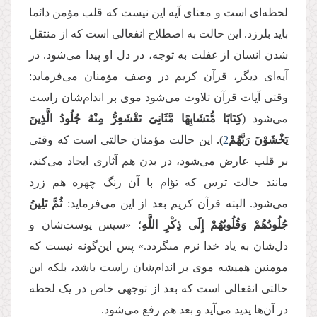
لحظه‌ای است و معنای آیه این نیست که قلب مؤمن دائما
باید بلرزد. این حالت به اصطلاح انفعالی است که از منتقل
شدن انسان از غفلت به توجه، در دل او پیدا می‌شود. در
آیه‌ای دیگر، قرآن کریم در وصف مؤمنان می‌فرماید:
وقتی آیات قرآن تلاوت می‌شود موی بر اندام‌شان راست
می‌شود (
كِتَابًا مُّتَشَابِهًا مَّثَانِیَ تَقْشَعِرُّ مِنْهُ جُلُودُ الَّذِینَ
یَخْشَوْنَ رَبَّهُمْ
2
).
این حالت مؤمنان حالتی است که وقتی
بر قلب عارض می‌شود، در بدن هم آثاری ایجاد می‌کند،
مانند حالت ترس که تؤام با آن رنگ چهره هم زرد
می‌شود. البته قرآن کریم بعد از این می‌فرماید:
ثُمَّ تَلِینُ
جُلُودُهُمْ وَقُلُوبُهُمْ إِلَى ذِكْرِ اللَّهِ
؛ «سپس پوست‌شان و
دل‌شان به یاد خدا نرم مى‏گردد.» پس این‌گونه نیست که
مومنین همیشه موی بر اندام‌شان راست باشد، بلکه این
حالتی انفعالی است که بعد از توجهی خاص در یک لحظه
در آن‌ها پدید می‌آید و بعد هم رفع می‌شود.