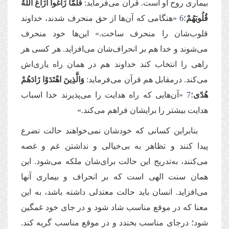
بیماری روح او است. قرآن می‌فرماید:
فَلَمَّا زَاغُوا أَزَاغَ اللَّهُ
قُلُوبَهُمْ
؛
6
«هنگامى كه آن‌ها از حق منحرف شدند، خداوند
قلوب‌شان را منحرف ساخت.» این‌ها خود منحرف
می‌شوند و خدا هم بر انحراف‌شان می‌افزاید. هر کسی هر
راهی را انتخاب کند خداوند هم در همان راه یاری‌اش
می‌کند. درمقابل هم قرآن می‌فرماید:
وَالَّذِینَ اهْتَدَوْا زَادَهُمْ
هُدًى
؛
7
«آن‌هایی که راه هدایت را می‌پذیرند خدا اسباب
هدایت بیشتر را برایشان فراهم می‌کند.»
بنابراین کسانی که خودشان نمی‌خواهند حالت تضرع
پیدا کنند و تظاهر به بی‌خیالی و نداشتن غم و غصه
می‌کنند، به‌تدریج این حالت برای‌شان ملکه می‌شود. این
همان سنت الهی است که بر انحراف و بیماری آنها
می‌افزاید. انسان باید حالت معتدلی داشته باشد، به این
معنا که در موقع مناسب شاد شود و در جای خود غمگین
شود؛ درجای مناسب بخندد و در موقع مناسب گریه کند.