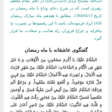
آیت‌الله مصباح‌ یزدی (دامت‌بركاته) در دفتر مقام معظم
رهبری است كه در شرح دعای وداع با ماه رمضان در
تاریخ 1394/04/13
، مطابق با هفدهم ماه مبارک رمضان
1436 ایراد فرموده‌اند. باشد تا این رهنمودها بر بصیرت ما
بیافزاید و چراغ فروزان راه هدایت و سعادت ما قرار
گیرد.
گفتگوی عاشقانه با ماه رمضان
السَّلَامُ عَلَیْكَ یَا أَكْرَمَ مَصْحُوبٍ مِنَ الْأَوْقَاتِ، وَ یَا خَیْرَ
شَهْرٍ فِی الْأَیَّامِ وَ السَّاعَاتِ؛ السَّلَامُ عَلَیْكَ مِنْ شَهْرٍ قَرُبَتْ
فِیهِ الْآمَالُ، وَ نُشِرَتْ فِیهِ الْأَعْمَالُ؛
السَّلَامُ عَلَیْكَ مِنْ قَرِینٍ
جَلَّ قَدْرُهُ مَوْجُوداً، وَ أَفْجَعَ فَقْدُهُ مَفْقُوداً، وَ مَرْجُوٍّ آلَمَ
فِرَاقُهُ؛ السَّلَامُ عَلَیْكَ مِنْ أَلِیفٍ آنَسَ مُقْبِلًا فَسَرَّ، وَ أَوْحَشَ
مُنْقَضِیاً فَمَضَّ؛ السَّلَامُ عَلَیْكَ مِنْ مُجَاوِرٍ رَقَّتْ فِیهِ الْقُلُوبُ،
وَ قَلَّتْ فِیهِ الذُّنُوبُ؛ السَّلَامُ عَلَیْكَ مِنْ نَاصِرٍ أَعَانَ عَلَى