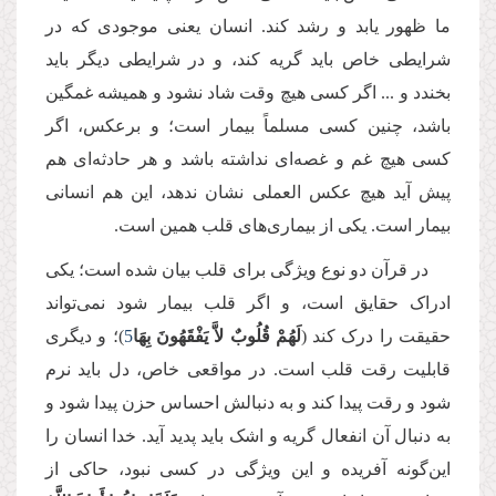
ما ظهور یابد و رشد کند. انسان یعنی موجودی که در
شرایطی خاص باید گریه کند، و در شرایطی دیگر باید
بخندد و ... اگر کسی هیچ وقت شاد نشود و همیشه غمگین
باشد، چنین کسی مسلماً بیمار است؛ و برعکس، اگر
کسی هیچ غم و غصه‌ای نداشته باشد و هر حادثه‌ای هم
پیش آید هیچ عکس العملی نشان ندهد، این هم انسانی
بیمار است. یکی از بیماری‌های قلب همین است.
در قرآن دو نوع ویژگی برای قلب بیان شده است؛ یکی
ادراک حقایق است، و اگر قلب بیمار شود نمی‌تواند
حقیقت را درک کند (
لَهُمْ قُلُوبٌ لاَّ یَفْقَهُونَ بِهَا
5
)؛ و دیگری
قابلیت رقت قلب است. در مواقعی خاص، دل باید نرم
شود و رقت پیدا کند و به دنبالش احساس حزن پیدا شود و
به دنبال آن انفعال گریه و اشک باید پدید آید. خدا انسان را
این‌گونه آفریده و این ویژگی در کسی نبود، حاکی از