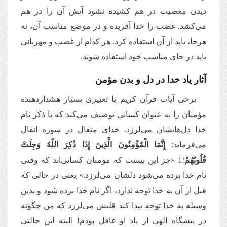
دیدن معصیت در هم کشیده نشود آتش آن را در هم
می‌کشد. غضب را خدا آفریده و در موضع مناسب آن، نه
هرجا، باید از آن استفاده کرد. هر کدام از غضب و مهربانی
باید در جای مناسب خود استفاده شوند.
آثار یاد خدا در دل و بدن مؤمن
برخی آیات قرآن کریم با تعبیری بسیار هشداردهنده
مؤمنان را به عنوان کسانی توصیف می‌کند که با ذکر نام
خدا دل‌هایشان می‌لرزد. خدای متعال در سوره انفال
می‌فرماید:
إِنَّمَا الْمُؤْمِنُونَ الَّذِینَ إِذَا ذُكِرَ اللّهُ وَجِلَتْ
قُلُوبُهُمْ
؛
1
«جز این نیست که مومنان کسانی‌اند که وقتی
نام خدا برده می‌شود دلشان می‌لرزد.» یعنی در حالی که
قبل از آن به خدا توجه ندارد، اگر نام خدا برده شود و بدین
وسیله به خدا توجه پیدا کند قلبش می‌لرزد که من چگونه
در پیشگاه الهی از یاد او غافل بودم! البته این حالتی