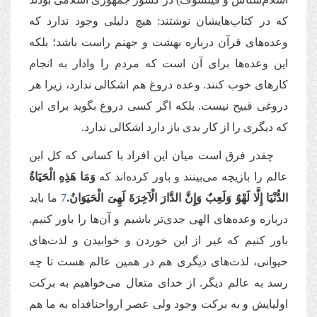
که در کتاب‌هایشان نوشتند: هیچ دلیلی وجود ندارد که
وعده‌های قرآن درباره بهشت و جهنم راست باشد؛ بلکه
این وعده‌ها برای آن است که مردم را وادار به انجام
کارهای خوب کنند. وعده دروغ هم اشکالی ندارد،‌ زیرا هر
دروغی قبیح نیست. بلکه اگر کسی دروغ بگوید برای این
که دیگری را از کار بدی باز دارد اشکالی ندارد.
چقدر فرق است میان این افراد با کسانی که کل این
عالم را بازیچه می‌بینند و باور کرده‌اند که
وَمَا هَذِهِ الْحَیَاةُ
الدُّنْیَا إِلَّا لَهْوٌ وَلَعِبٌ
وَإِنَّ الدَّارَ الْآخِرَةَ لَهِیَ الْحَیَوَانُ.
7
ما باید
درباره وعده‌های الهی جدی‌تر باشیم و آن‌ها را باور کنیم.
باور کنیم که غیر از این خوردن و خوابیدن و لذت‌های
حیوانی، لذت‌های دیگری هم در همین عالم هست تا چه
رسد به عالم دیگر. از خدای متعال می‌خواهیم به برکت
اولیایش و به برکت وجود ولی عصر ارواحنافداه به ما هم