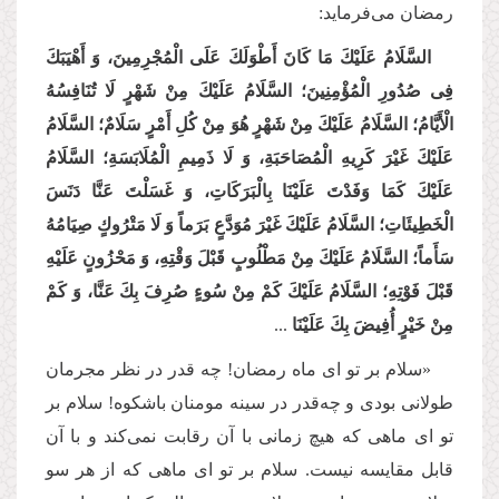
رمضان می‌فرماید:
السَّلَامُ عَلَیْكَ مَا كَانَ أَطْوَلَكَ عَلَى الْمُجْرِمِینَ، وَ أَهْیَبَكَ
فِی صُدُورِ الْمُؤْمِنِینَ؛ السَّلَامُ عَلَیْكَ مِنْ شَهْرٍ لَا تُنَافِسُهُ
الْأَیَّامُ؛ السَّلَامُ عَلَیْكَ مِنْ شَهْرٍ هُوَ مِنْ‏ كُلِ‏ أَمْرٍ سَلَامٌ؛‏ السَّلَامُ‏
عَلَیْكَ‏ غَیْرَ كَرِیهِ الْمُصَاحَبَةِ، وَ لَا ذَمِیمِ الْمُلَابَسَةِ؛ السَّلَامُ
عَلَیْكَ كَمَا وَفَدْتَ عَلَیْنَا بِالْبَرَكَاتِ، وَ غَسَلْتَ عَنَّا دَنَسَ
الْخَطِیئَاتِ؛ السَّلَامُ عَلَیْكَ غَیْرَ مُوَدَّعٍ بَرَماً وَ لَا مَتْرُوكٍ صِیَامُهُ
سَأَماً؛ السَّلَامُ عَلَیْكَ مِنْ مَطْلُوبٍ قَبْلَ وَقْتِهِ، وَ مَحْزُونٍ عَلَیْهِ
قَبْلَ فَوْتِهِ؛ السَّلَامُ عَلَیْكَ كَمْ مِنْ سُوءٍ صُرِفَ بِكَ عَنَّا، وَ كَمْ
مِنْ خَیْرٍ أُفِیضَ بِكَ عَلَیْنَا
...
«سلام بر تو ای ماه رمضان! چه قدر در نظر مجرمان
طولانی بودی و چه‌قدر در سینه مومنان باشکوه! سلام بر
تو ای ماهی که هیچ زمانی با آن رقابت نمی‌کند و با آن
قابل مقایسه نیست. سلام بر تو ای ماهی که از هر سو