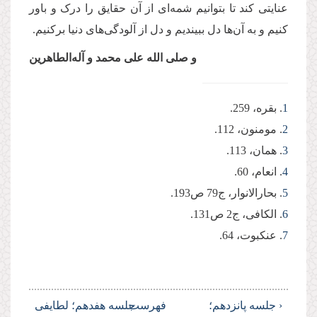
عنایتی کند تا بتوانیم شمه‌ای از آن حقایق را درک و باور
کنیم و به آن‌ها دل ببیندیم و دل از آلودگی‌های دنیا برکنیم.
و صلی ‌الله علی محمد و آله‌الطاهرین
1
. بقره، 259.
2
. مومنون، 112.
3
. همان، 113.
4
. انعام، 60.
5
. بحارالانوار، ج79 ص193.
6
. الکافی، ج2 ص131.
7
. عنکبوت، 64.
‹ جلسه پانزدهم؛
فهرست
جلسه هفدهم؛ لطایفی