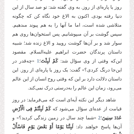
روز یا پاره‌ای از روز. به وی گفته شد: تو صد سال از این
دنیا رفته بودی. اکنون به الاغ خود نگاه كن که چگونه
متلاشى شده است، اما ما آنها را به هم پیوند مى‏دهیم.
سپس گوشت بر آن مى‏پوشانیم. پس استخوان‌ها روی هم
سوار شد و بر آن‌ها گوشت رویید و الاغ زنده شد؛ شبیه
داستان پرندگان حضرت ابراهیم علیه‌السلام. مقصود
این‌که وقتی از وی سؤال شد:
كَمْ لَبِثْتَ
؛
1
«چه‌قدر در
این‌جا درنگ کردی؟» گفت: یک روز یا پاره‌ای از روز. این
داستان دلالت دارد بر این که وقتی روح انسان از این عالم
می‌رود، زمان این عالم را ‌به‌درستی درک نمی‌کند.
شاهد دیگر این نکته آیه‌ای است که می‌فرماید: در روز
قیامت از عده‌ای سؤال می‌شود که
كَمْ لَبِثْتُمْ فِی الْأَرْضِ
عَدَدَ سِنِینَ
؛
2
«شما چند سال در زمین زندگی کردید؟» و
آن‌ها پاسخ خواهند داد:
لَبِثْنَا یَوْمًا أَوْ بَعْضَ یَوْمٍ فَاسْأَلْ