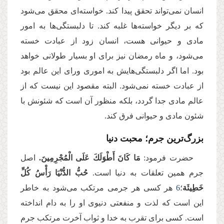
انسان نمی‌تواند تحقق پیدا کند. خواسته‌ای محقق می‌شود
که بر دیگر خواسته‌ها غلبه کند. تا دلبستگی‌ها به امور
مادی و حیوانی هست، انسان زود از عبادت خسته
می‌شود، و ماه رمضان نیز برای او بسیار طولانی خواهد
بود. اما اگر دلبستگی‌هایش به اموری ورای این عالم بود
از عبادت خسته نمی‌شود. البته مقصود این نیست که از
عالم مادی جدا گردد، بلکه منظور آن است که شئونش با
شئون مادی و حیوانی فرق کند.
بزرگ‌ترین جرم؛ محبت دنیا
حضرت فرمود:
مَا كَانَ أَطْوَلَكَ عَلَى الْمُجْرِمِینَ.
اصل
جرم همین تعلقات به دنیا است.
حُبُّ الدُّنْیَا رَأْسُ كُلِّ
خَطِیئَة
؛
6
هر کسی هر جرمی مرتکب می‌شود به خاطر
این است که لذت و منفعتی دنیوی او را به دام انداخته
است. کسی برای تقرب به خدا و ثواب آخرت مرتکب جرم