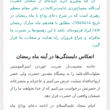
آن چه پیش‌رو دارید گزیده‌ای از سخنان حضرت
آیت‌الله مصباح‌یزدی (دامت‌بركاته) در دفتر مقام معظم
رهبری است كه در شرح دعای وداع با ماه رمضان در
تاریخ 1394/04/14
، مطابق با هجدهم ماه مبارک رمضان
1436 ایراد فرموده‌اند. باشد تا این رهنمودها بر بصیرت ما
بیافزاید و چراغ فروزان راه هدایت و سعادت ما قرار
گیرد.
انعکاس دلبستگی‌ها در آینه ماه رمضان
حادثه مصیبت‌بار ضربت خوردن امیرالمومنین
صلوات‌الله‌علیه را به پیشگاه مقدس حضرت ولی عصر
ارواحنافداه تسلیت عرض می‌کنیم و عاجزانه و متضرعانه
از حضرتش درخواست می‌کنیم که از خدا بخواهند ما را از
شیعیان واقعی آن حضرت قرار دهد.
امام سجاد علیه‌السلام در ادامه دعای وداع ماه