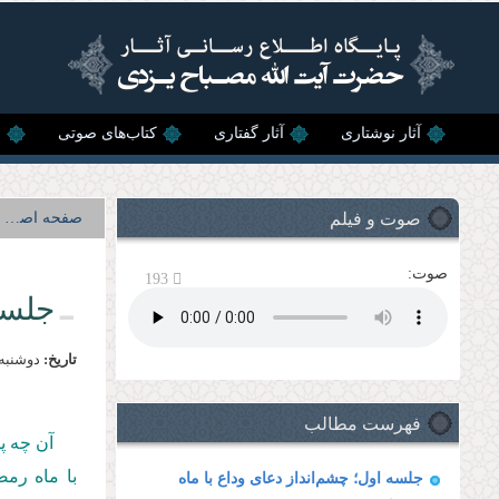
رفتن به محتوای اصلی
آثار نوشتاری
آثار گفتاری
کتاب‌های صوتی
ن
صوت و فیلم
صفحه اصلی
صوت:
193
جلسه
تاریخ:
دوشنبه, 22 تير, 4
فهرست مطالب
آن چه پ
با ماه رمضان در
جلسه اول؛ چشم‌انداز دعای وداع با ماه