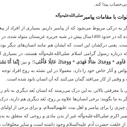
ی‌حساب پیدا کند.
صلی‌الله‌علیه‌وآله
ات با مقامات پیامبر‌
ر به درکی مربوط می‌شود که از پیامبر داریم. بسیاری از افراد از پیغمب
است. یعنی درکشان این است که ایشان هم مانند انسان‌های دیگر بوده‌ا
 درباره رسول گرامی اسلام صلی‌الله‌علیه‌وآله هستند، در بسیاری ا
ًا فَآوَى * وَوَجَدَكَ ضَالًّا فَهَدَى * وَوَجَدَكَ عَائِلًا فَأَغْنَى
5
؛ و نیز:
إِنَّمَا أَنَا بَشَ
ص و آثار خاص خود را دارد. معمولا در این نشئه به روح افراد توجه 
 وقتی از کار می‌افتد گمان می‌کنند که آن انسان نابود شده است.
 با معرفتی بالاتر، به این درک می‌رسند که انسان بُعد دیگری به نام 
ر به ما بگویند: برخی انسان‌ها علاوه بر روح، بُعد دیگری هم دارند، 
یزی را برای پیامبر و اهل بیت علیهم‌السلام، و برای برخی از اولیای خد
غمبر اکرم صلی‌الله‌علیه‌وآله غیر از بدن مادی و روحی که متعلق به بد
 از خلقت حضرت آدم علیه‌السلام وجود داشته است و سایر مخلوقات طفی