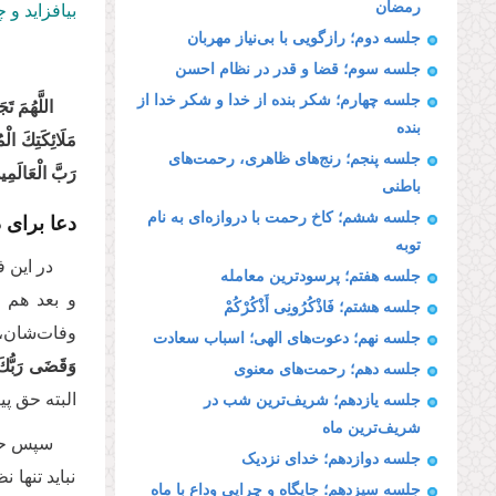
رمضان
بیافزاید و 
جلسه دوم؛ رازگویی با بی‌نیاز مهربان
جلسه سوم؛ قضا و قدر در نظام احسن
جلسه چهارم؛ شکر بنده از خدا و شکر خدا از
اللَّهُمَ‏ تَ
بنده
مَلَائِكَتِكَ‏ ال
جلسه پنجم؛ رنج‌های ظاهری، رحمت‌های
رَبَّ الْعَالَمِین
باطنی
دعا برای 
جلسه ششم؛ کاخ رحمت با دروازه‌ای به نام
توبه
در این ف
جلسه هفتم؛ پرسودترین معامله
و بعد هم 
جلسه هشتم؛ فَاذْكُرُونِی أَذْكُرْكُمْ
وفات‌شان، و
جلسه نهم؛ دعوت‌های الهی؛ اسباب سعادت
وَقَضَى رَبُّكَ أَل
جلسه دهم؛ رحمت‌های معنوی
البته حق پی
جلسه یازدهم؛ شریف‌ترین شب در
شریف‌ترین ماه
سپس حضر
جلسه دوازدهم؛ خدای نزدیک
نباید تنها
جلسه سیزدهم؛ جایگاه و چرایی وداع با ماه