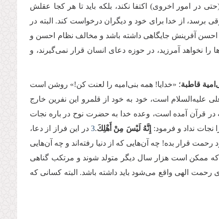
تی در امور اخروی) اکتفا نکند، بلکه باید تا هر کجا عقلش
 برسد، از خدا برای خود و دیگران درخواست کند. البته در
 احسن آفرینش جایگاهی داشته باشد و مخالف نظام احسن و
را نخواهد آمرزید، در حوزه دعای انسان قرار نمی‌گیرند، و
‌امیة قاطبة
؛ «خدایا! همه بنی‌امیه را لعنت کن!» روشن است
ی علیه‌السلام است، خود به خود از قلمرو این نفرین خارج
ه در قرآن آمده است، وعده خدا به حضرت نوح در باره نجات
 نجات نداد و فرمود:
إِنَّهُ لَیْسَ مِنْ أَهْلِكَ
.
3
در این فراز از دعا،
رحمت قرار بده! چه آ‌ن‌هایی که از دنیا رفته‌اند و چه آن‌هایی
نی که ممکن است هزار سال دیگر متولد شوند و مرتکب گناهی
رحمت الهی واقع می‌شود باید داشته باشد. البته کسانی که