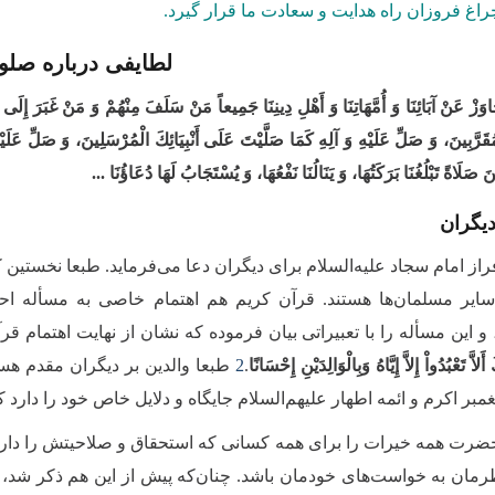
چراغ فروزان راه هدایت و سعادت ما قرار گیرد.
لطایفی درباره صلو
جَاوَزْ عَنْ‏ آبَائِنَا وَ أُمَّهَاتِنَا وَ أَهْلِ دِینِنَا جَمِیعاً مَنْ سَلَفَ مِنْهُمْ وَ مَنْ غَبَرَ إِلَى ی
ْمُقَرَّبِینَ، وَ صَلِّ عَلَیْهِ وَ آلِهِ كَمَا صَلَّیْتَ عَلَى أَنْبِیَائِكَ الْمُرْسَلِینَ، وَ صَلِّ عَ
َ صَلَاةً تَبْلُغُنَا بَرَكَتُهَا، وَ یَنَالُنَا نَفْعُهَا، وَ یُسْتَجَابُ لَهَا دُعَاؤُنَا ...
دیگران
راز امام سجاد علیه‌السلام برای دیگران دعا می‌فرماید. طبعا نخستین
سایر مسلمان‌ها هستند. قرآن کریم هم اهتمام خاصی به مسأله احس
 این مسأله را با تعبیراتی بیان فرموده که نشان از نهایت اهتمام قرآ
اَّ تَعْبُدُواْ إِلاَّ إِیَّاهُ وَبِالْوَالِدَیْنِ إِحْسَانًا
.
2
طبعا والدین بر دیگران مقدم هست
غمبر اکرم و ائمه اطهار علیهم‌السلام جایگاه و دلایل خاص خود را دارد 
ت همه خیرات را برای همه کسانی که استحقاق و صلاحیتش را دارند
 نظرمان به خواست‌های خودمان باشد. چنان‌که پیش از این هم ذکر شد، 