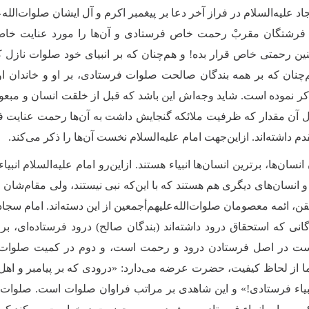
د علیه‌السلام در فراز آخر دعا بر پیغمبر اکرم و آل ایشان صلوات‌الله
فرشتگان مقربْ رحمت خاص فرستادی و آن‌ها را مورد عنایت خاص خو
 رحمتی خاص قرار بده! و هم‌چنان که بر انبیای خود صلوات نازل کر
‌چنان که بر همه بندگان صالحت صلوات فرستادی، بر او و خاندان او
ر نموده است. شاید وجه‌اش این باشد که قبل از خلقت انسان و مبعو
 آن‌ مقدار که ظرفیت ملائکه گنجایش داشت به آن‌ها رحمت عنایت فرم
دم داشته‌اند. ازاین‌جهت امام علیه‌السلام نخست آن‌ها را ذکر می‌کند.
انسان‌ها، برترین انسان‌ها انبیاء هستند. ازاین‌رو امام علیه‌السلام انب
د و انسان‌های دیگری هم هستند که با این‌که نبی نیستند، ولی مقام‌شان از 
قن، ائمه معصومان صلوات‌الله‌علیهم‌أجمعین از این دسته‌اند. امام سج
گانی که استحقاق درود داشته‌اند (بندگان صالح) درود فرستاده‌ای، بر
ست در اصل فرستادن درود و رحمت است، و دوم در کمیت صلوات (به 
ما از لحاظ کیفیت، حضرت عرضه می‌دارد: «درودی که بر پیامبر و اهل‌ب
نبیاء فرستادی!» و این شاهدی بر مراتب فراوان صلوات است. صلوات بر