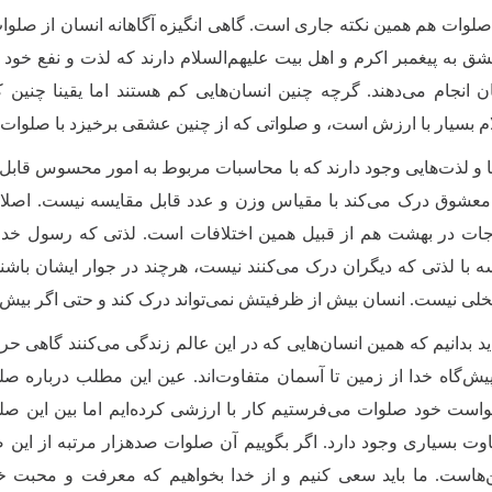
 صلوات هم همین نکته جاری است. گاهی انگیزه آگاهانه انسان از صلوات
ق به پیغمبر اکرم و اهل بیت علیهم‌السلام دارند که لذت و نفع خود ر
انجام می‌دهند. گرچه چنین انسان‌هایی کم هستند اما یقینا چنین ک
ام بسیار با ارزش است، و صلواتی که از چنین عشقی برخیزد با صلوات‌ه
 و لذت‌هایی وجود دارند که با محاسبات مربوط به امور محسوس قابل بی
د معشوق درک می‌کند با مقیاس وزن و عدد قابل مقایسه نیست. اصلا
ات در بهشت هم از قبیل همین اختلافات است. لذتی که رسول خدا و 
ه با لذتی که دیگران درک می‌کنند نیست، هرچند در جوار ایشان با
بخلی نیست. انسان بیش از ظرفیتش نمی‌تواند درک کند و حتی اگر بیش ا
اید بدانیم که همین انسان‌هایی که در این عالم زندگی می‌‌کنند گاهی ح
ش‌گاه خدا از زمین تا آسمان متفاوت‌اند. عین این مطلب درباره صل
واست خود صلوات می‌فرستیم کار با ارزشی کرده‌ایم اما بین این صلوا
وت بسیاری وجود دارد. اگر بگوییم آن صلوات صدهزار مرتبه از این ص
ن‌هاست. ما باید سعی کنیم و از خدا بخواهیم که معرفت و محبت خ