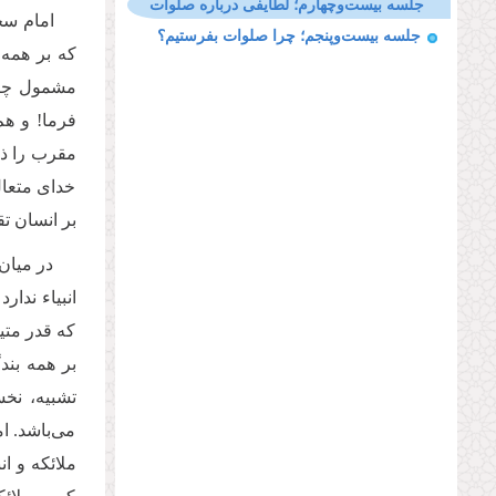
جلسه بیست‌وچهارم؛ لطایفی درباره صلوات
امام سجا
جلسه بیست‌وپنجم؛ چرا صلوات بفرستیم؟
که بر همه 
مشمول چنین
فرما! و هم
مقرب را ذک
خدای متعال
بر انسان تق
در میان 
انبیاء ندار
که قدر متی
بر همه بند
تشبیه، نخ
می‌باشد. ا
ملائکه و ا