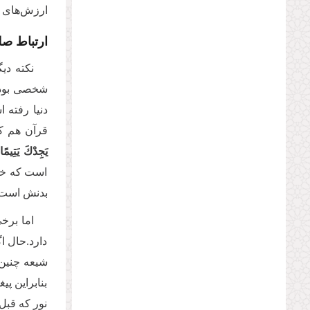
ارزش‌های ب
ارتباط صلو
نکته دیگ
دنیا رفته 
قرآن هم که
یَجِدْكَ یَتِیم
است که خوا
بدنش است و
اما برخی
دارد.حال اگ
شیعه چنین چ
بنابراین پی
نور که قبل