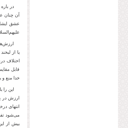
در باره
آن چنان عش
عشق ایشان 
علیهم‌السل
ارزش‌ها
یا از لبخن
اختلاف درج
قابل مقایس
خدا منع و 
این را ب
ارزش در پی
انتهای درخ
می‌شود تفا
بیش از ای