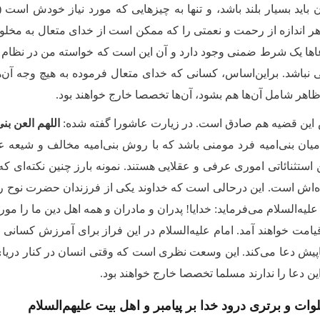
باید بسیار بلند باشد، و تنها به چیزهایی که مورد نیاز خودش است (ح
ر اندازه از رحمت و نعمتی را که ممکن است از خدای متعال به مخلوقی
اها یک شرط ضمنی وجود دارد و آن این است که خواسته من در نظام
نباشد. براین‌اساس، کسانی که خدای متعال فرموده به هیچ وجه آن‌ها 
 ظاهر شامل آن‌ها هم بشود، آن‌ها تخصصا خارج خواهند بود.
ین قضیه هم صادق است. در زیارت عاشورا گفته شده:
اللهم العن بنی
میان بنی‌امیه فرد مومنی باشد که با روش بنی‌امیه مخالف و شیعه عل
استثنائاتی اموری عرفی و عقلایی هستند. نمونه بارز چنین نکته‌ای ک
ه‌اش است. این درحالی است که خداوند یکی از فرزندان حضرت نوح را
لیه‌السلام می‌فرماید: خدایا! پدران و مادران و همه اهل دین ما را مورد 
قیامت خواهند آمد. امام علیه‌السلام در این فراز برای آمرزش کسا
پیش دعا می‌کند. این وسعت نظری است که وقتی انسان در کنار دریای 
ن دعا را ندارند مسلما تخصصا خارج خواهند بود.
ات و برتری درود خدا بر پیامبر و اهل بیت علیهم‌السلام