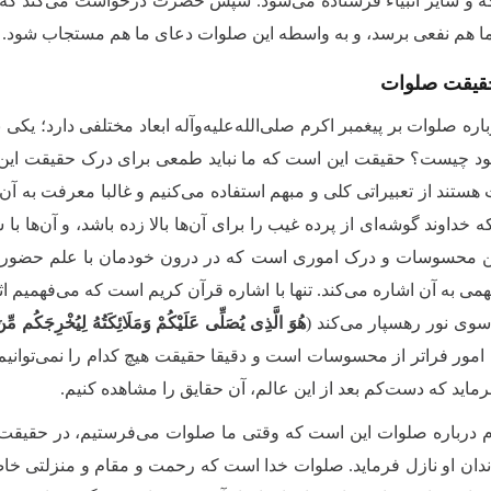
که و سایر انبیاء فرستاده می‌شود. سپس حضرت درخواست می‌کند که 
ما هم نفعی برسد، و به واسطه این صلوات دعای ما هم مستجاب شود.
حقیقت صلوات
اره صلوات بر پیغمبر اکرم صلی‌الله‌علیه‌وآله ابعاد مختلفی دارد؛ ی
د چیست؟ حقیقت این است که ما نباید طمعی برای درک حقیقت این رح
ند از تعبیراتی کلی و مبهم استفاده می‌کنیم و غالبا معرفت به آن‌ها 
خداوند گوشه‌ای از پرده غیب را برای آن‌ها بالا زده باشد، و آن‌ها با
 محسوسات و درک اموری است که در درون خودمان با علم حضوری یافته
می به آن اشاره می‌کند. تنها با اشاره قرآن کریم است که می‌فهمیم اثر
سوی نور رهسپار می‌کند (
هُوَ الَّذِی یُصَلِّی عَلَیْكُمْ وَمَلَائِكَتُهُ لِیُخْرِجَكُم مِّ
 امور فراتر از محسوسات است و دقیقا حقیقت هیچ کدام را نمی‌توانیم
رماید که دست‌کم بعد از این عالم، آن حقایق را مشاهده کنیم.
م درباره صلوات این است که وقتی ما صلوات می‌فرستیم، در حقیقت
اندان او نازل فرماید. صلوات خدا است که رحمت و مقام و منزلتی