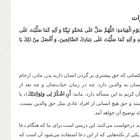
ات
َوْمِ الْقِیَامَةِ؛ اللَّهُمَّ صَلِّ عَلَى مُحَمَّدٍ نَبِیِّنَا وَ آلِهِ كَمَا صَلَّیْتَ‏ عَلَى‏
لَیْهِ وَ آلِهِ كَمَا صَلَّیْتَ عَلَى عِبَادِكَ الصَّالِحِینَ، وَ أَفْضَلَ مِنْ ذَلِكَ یَا
 کسانی که حق بیشتری بر گردن انسان دارند پدر، مادر، ارحام
ان به والدین دارد، چه در زمان حیات‌شان و چه بعد از
ن کریم به این مسأله دارد، مانند:
أَنِ اشْكُرْ لِی وَلِوَالِدَیْكَ
1
،
یا
ند و حق هیچ انسانی از افراد عادی مثل حق والدین نیست.
که توضیح آن خواهد آمد.
 درخواست می‌کنند. این درسی است برای ما که هنگام دعا
یکی از نکته‌هایی که از این دعا استفاده می‌شود آن است که