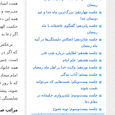
همت انسان 
رمضان
می‌رسد و ه
جلسه چهاردهم؛ بزرگ‌ترین ماه خدا و عید
همه این دع
دوستان خدا
جلسه پانزدهم؛ گفتگوی عاشقانه با ماه
حکمت الهی 
رمضان
اگر دعا به
جلسه شانزدهم؛ انعکاس دلبستگی‌ها در آینه
برعکس ا
ماه رمضان
که اگر در 
جلسه هفدهم؛ لطایفی درباره شب قدر
است. چنین 
جلسه هجدهم؛ علم امام
همه خانواد
جلسه نوزدهم؛ ولایت خدا بر اهل ماه رمضان
جلسه بیستم؛ آداب بندگی
امام سجاد ع
جلسه بیست‌ویکم؛ نعمت‌هایی که می‌توانند
که تا روز 
نقمت شوند
شوند، پیشا
جلسه بیست‌ودوم؛ بلندپروازی حکیمانه در
شایستگی ای
مقام دعا
مراتب صلو
جلسه بیست‌وسوم؛ توبه نصوح