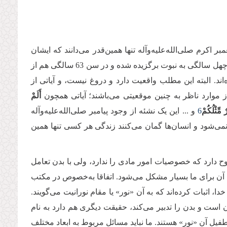
ر اکرم صلی‌الله‌علیه‌وآله تنها همین‌قدر می‌دانند که ایشان
شخصی بوده که در حدود 1400سال پیش در شبه جزیره عربستان متولد شده، در چهل سالگی به نبوت برگزیده شده و در سن 63 سالگی هم از
ند. البته این مطلب واقعیت دارد و دروغ نیست، و آیاتی از
ز موارد ناظر به چنین موقعیتی می‌باشند؛ آیاتی همچون
أَلَمْ
رٌ مِّثْلُكُمْ
6
و ... این یک نشئه از وجود پیامبر صلی‌الله‌علیه‌وآله
نمی‌شود و انسان‌ها گمان می‌کنند زندگی هر کسی تنها همین
روح دارد که خصوصیات امور مادی را ندارد، ولی با بدن تعامل
درک آن برای ما بسیار مشکل می‌شود. اتفاقا به‌خصوص در مکتب
ا، اثبات کرده‌اند که به آن «نور» یا مقام نورانیت می‌گویند.
ن است و بدن را تدبیر می‌‌کند، حقیقت دیگری هم دارد به نام
ل آن «نور» هستند. ما نباید مسائل مربوط به ابعاد مختلف