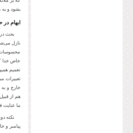
که بر ملائ
بشود و به 
ابهام در 
بحث درب
نازل می‌شو
محسوسات هست
خاص خدا که 
تعمیم همین
تعبیرات مبه
خارج و به 
هم از قبیل
ما عنایت ف
نکته دو
پیامبر و خ