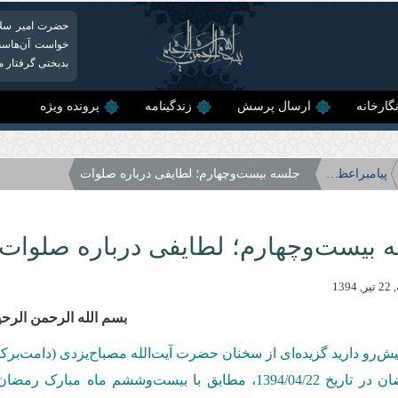
حضرت امیر سلام‌
خواست آن‌هاست
بدبختی گرفتار می
گارخانه
ارسال پرسش
زندگینامه
پرونده ویژه
پیامبراعظم(صلی‌الله‌علیه‌وآله)؛ رحمتی برای تمام عالمیان
جلسه بیست‌وچهارم؛ لطایفی درباره صلوات
 بیست‌وچهارم؛ لطایفی درباره صلوات
139
بسم الله الرحمن الرحی
یش‌رو دارید گزیده‌ای از سخنان حضرت آیت‌الله مصباح‌یزدی (دامت‌بر
 تاریخ 1394/04/22