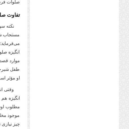
صلوات فرست
تفاوت صلو
نکته سو
مستجاب شود 
می‌فرماید:
انگیزه صلو
موارد قصد 
طفل شیرخوا
او مؤثر ا
وقتی ان
انگیزه هم 
مطلوب اوست
موجود مخلو
چیز نیازی 