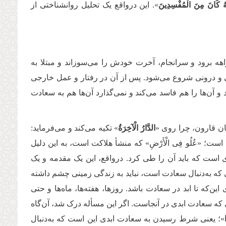
َّهُ كَانَ مِنَ الْمُفْسِدِینَ
». این درواقع یک تحلیل روانشناختی از
ه برود و سرانجام، آخرت خودش را می‌سوزاند و مبتلا به
ی و درونی شروع می‌شود. پس از آن در رفتار و عمل خارجی
و آن‌ها را هم فاسد می‌کند و نمی‌گذارد آن‌ها هم به سعادت
ان قارون، چرا روی «
الدَّارُ الْآخِرَةُ
» تکیه می‌کند و می‌فرماید:
 است؛ «عُلُو فِی الْأَرْضِ» که منشأ هلاکت است، به این دلیل
ست که باید آن را طی کرد. درواقع، این یک مقدمه و یک
ی که به‌دنبال سعادت است، نباید به زندگی زمینی چشم‌ داشته
ی این‌که تا ابد در سعادت باشد. روزها، هفته‌ها، ماه‌ها و حتی
ایی که سعادت ابدی در آنجاست. اگر این مسأله درک شد، آن‌گاه
»؛ یعنی شرط رسیدن به سعادت ابدی این است که به‌دنبال