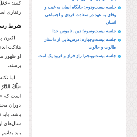
کنید: «
جَعَلَ
جلسه بیست‌ودوم؛ جایگاه ایمان به غیب و
رفتاری اس
وفای به عهد در سعادت فردی و اجتماعی
انسان
شرط رسید
جلسه بیست‌وسوم؛ دین، ناموس خدا
اکنون پ
جلسه بیست‌وچهارم؛ درس‌هایی از داستان
هلاکت ابدی
طالوت و جالوت
جلسه بیست‌وپنجم؛ راز فراز و فرود یک امت
او ظهور می
برسند.
اما نکت
«
تِلْكَ الدَّارُ
است که «ت
دوران محدود
‌باشد. باید
سال‌های این
باید بدانیم 