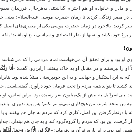
 و مادر و خانواده او هم احترام ‌گذاشتند. به‌هرحال، فرزندان یعقوب 
یل در مصر زندگی کردند تا زمان حضرت موسی علیه‌السلام؛ یعنی 
تغییر کردند. بالاخره در زمان حضرت موسی یکی از مصری‌های اصیل که 
ر یوغ خود بکشد و نه‌تنها از نظر اقتصادی و سیاسی تابع او باشند؛ بلکه ا
ون!
وی او بود و برای تحقق آن می‌خواست تمام مردمی را که می‌شناسد و 
ً او را بپرستند و در مقابل او به خاک بیفتند. ازاین‌رو، گفت: «
أَنَا رَبُّك
که به این استکبار و جهالت و به این خودپرستی مبتلا شده بود. بنابر
ای کشید تا بتواند همه مردم را تحت فرمان خود درآورد. گفتنی‌است، ج
یت بنی‌اسرائیل به بیش از یک‌میلیون نفر رسیده بود. براین‌اساس، اول
یه من متحد شوند، من هیچ‌کاری نمی‌توانم بکنم؛ پس باید تدبیری بیان
 با درنظرگرفتن این اصل، کاری کرد که مردم به جان هم بیفتند و با ه
گرفت، این‌ بود که مردم را گروه‌گروه کند و به جان هم بیندازد؛ چه‌اینک
ین امر بود. دراین‌باره، قرآن می‌فرماید: «
عَلَا فِی الْأَرْضِ وَجَعَلَ أَهْلَهَا ش