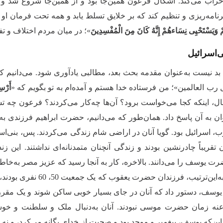
خراب می‌کند. اشکال فرعون همین‌جا بود و از همین‌جا شروع شد و به‌
برنامه‌ریزی و تنظیم کند که بر خلایق تسلط یابد و همه تحت فرمان او ب
ءهُمْ وَیَسْتَحْیِی نِسَاءهُمْ إِنَّهُ كَانَ مِنَ الْمُفْسِدِینَ
»؛ در میان مردم اختلاف و تف
ی‌اسرائیل
ا بد نیست به‌عنوان مقدمه بحث بعد، مطالبی یادآوری شود. می‌دان
رب العالمین»؛ من فرستاده خدا هستم و آمده‌ام به تو بگویم که «
أَرْس
حال، اینکه کجا می‌خواست برود؟ آن‌ها چه‌کار می‌کردند؟‌ فرعون چه 
وان به آن پاسخ داد. همان‌طور که می‌دانیم، حضرت ابراهیم فرزندی به
ن تقریباً‌ چادرنشین بودند و زندگی آنچنان متمدنانه‌ای نداشتند. 
ت یوسف را می‌دانند. بالاخره، کار به آنجا رسید که عزیز مصر به‌خا
را بیاورید. به‌این‌ترت
سف، دستور داد که آنان در جای بسیار خوبی ساکن شوند و یک مقرر
اعنه زمان حضرت موسی نبودند. آنان به‌دنبال ملک و سلطنت و خو
ا این‌که یوسف، پیغمبر و موحد بود و صحبت از خدای یگانه می‌کرد، و نه هم