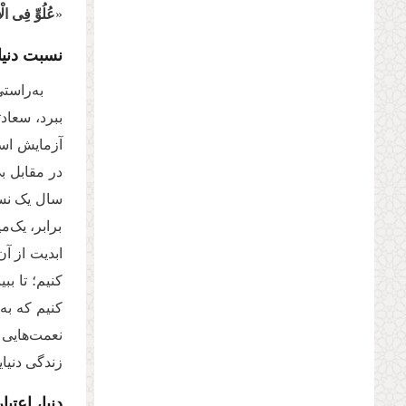
«
عُلُوِّ فِی ال
نسبت دنیا
به‌راست
ببرد، سعادت
برابر، یک‌م
ابدیت از آ
کنیم؛ تا بب
کنیم که به 
زندگی دنیا
دنیا، اعتبا