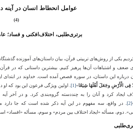
عوامل انحطاط انسان در آینه د
(4)
برتری‌طلبی، اختلاف‌افکنی و فساد؛ ع
یم یکی از روش‌های تربیتی قرآن، بیان داستان‌های آموزنده گذشتگان
ی ضعف و اشتباهات آن‌ها پرهیز کنیم. بیشترین داستانی که در قرآن
ن درباره این داستان، در سوره قصص آمده است. خداوند در ابتدای این
 فِی الْأَرْضِ وجَعَلَ أَهْلَهَا شِیَعًا
»
[1]
. اولین ویژگی فرعون این بود ‌که او د
ف ایجاد کرد و آنان را به چنددسته گروه‌بندی کرد. و در آخر آیه نی
[2]
. در واقع، سه مفهوم در این آیه ذکر شده است که جا دارد مق
ی». دوم، مسأله «ایجاد اختلاف بین مردم» و سوم، مسأله «افساد» اس
ری‌طلبی