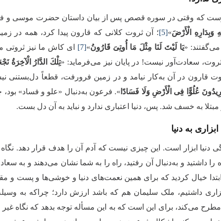
وست که وقتی در سوره قصص پس از بیان داستان حضرت موسی و فرعون
ِ وَبِدَارِهِ الْأَرْضَ
»
[5]
؛ آن ثروت کلانی که قارون پیدا کرد، همه در زمی
ی‌گفتند: «
یَا لَیْتَ لَنَا مِثْلَ مَا أُوتِیَ قَارُونُ
»
[7]
ای کاش ما نیز ثروتی مث
ثروت، سعادت‌آور نیست! در پایان نیز می‌فرماید: «
تِلْكَ الدَّارُ الْآخِرَةُ نَجْ
 قارون در آن به‌کار نیامد و در زمین فرورفت، قطعاً دل‌بستنی نیست. یع
ُرِیدُونَ عُلُوًّا فِی الْأَرْضِ وَلَا فَسَادًا
». فرعون به‌دنبال «علو و فساد» بود، 
بتلا به خسف شد. پس، دنیا اعتباری ندارد و نباید به آن دل بست.
ابزاری به دنیا
 دنیا ابزار است. این چیزی نیست که آدم آن را هدف قرار دهد. نگاه آدم 
ه را داشتید و به‌دنبال آن رفتید، راه را به شما نشان می‌دهند و به سع
ابتدا خیال کردید که برای همین نعمت‌های دنیا و خوشی‌ها و پست و مقا
ابزاری داشتیم، ملک سلیمان هم که باشد ارزش دارد؛ چراکه به وسیله 
مطرح می‌کند، برای این است ‌که به این مسأله توجه بدهد که نگاه غیر ا