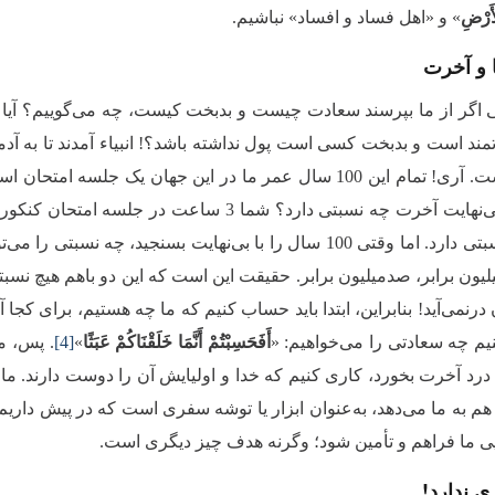
ْأَرْضِ
» و «اهل فساد و افساد» نباشیم.
 و آخرت
ی اگر از ما بپرسند سعادت چیست و بدبخت کیست،‌ چه می‌گوییم؟ آیا م
مند است و بدبخت کسی است پول نداشته باشد؟! انبیاء آمدند تا به آدمیان
سال یک نسبتی دارد. اما وقتی 100 سال را با بی‌نهایت بسنجی
یلیون برابر، صدمیلیون برابر. حقیقت این است که این دو باهم هیچ نسبتی 
ن درنمی‌آید! بنابراین، ابتدا باید حساب کنیم که ما چه هستیم، برای 
ینیم چه سعادتی را می‌خواهیم: «
أَفَحَسِبْتُمْ أَنَّمَا خَلَقْنَاكُمْ عَبَثًا
»
[4]
. پس، ما
درد آخرت بخورد، کاری کنیم که خدا و اولیایش آن را دوست دارند. ما ب
یی ما فراهم و تأمین شود؛ وگرنه هدف چیز دیگری است.
ری ندارد!