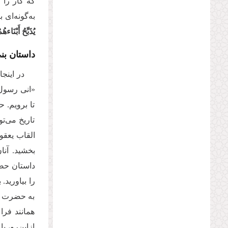
که کار را 
به‌گونه‌ای 
یُذَبِّحُ أَبْنَا
داستان بن
در اینج
«انی رسول 
تا برویم. 
تاریخ می‌ت
بخشید. آنا
داستان حضر
به حضرت یو
همانند فر
ازاین‌رو، ب