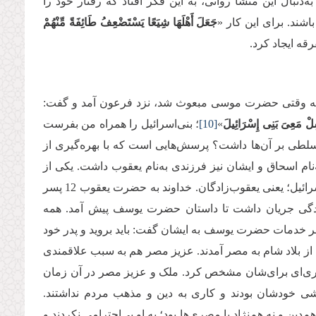
دنبال این منشأ روانی، به این فکر افتاد که رفتار خود را
اشند. برای این کار «
جَعَلَ أَهْلَهَا شِیَعًا یَسْتَضْعِفُ طَائِفَةً مِّنْهُمْ
رقه ایجاد کرد.
یم که وقتی حضرت موسی مبعوث شد، نزد فرعون آمد و گفت:
ِلْ مَعِیَ بَنِی إِسْرَائِیلَ
»
[10]
؛ بنی‌اسرائیل را همراه من بفرست
تسلطی بر آن‌ها داشت؟ پرسش‌هایی است که با بهره‌گیری از
‌نام اسحاق و ایشان نیز فرزندی به‌نام یعقوب داشت. یکی از
القاب یعقوب، اسرائیل بود. گویا آنان در اراضی شام زندگی می‌کردند. پس، بنی‌اسرائیل؛ یعنی یعقوب‌زادگان. خداوند به حضرت یعقوب 12 پسر
این زندگی جریان داشت تا داستان حضرت یوسف پیش آمد. همه
طر خدمات حضرت یوسف به ایشان گفت: باید بروید و پدر خود
یب، فرزندان حضرت یعقوب که یک جمعیت 50، 60 نفری بودند، از بلاد شام به مصر آمدند. عزیز مصر هم به سبب علاقمندی
ی‌‌ای برای‌شان مشخص کرد. ملک و عزیز مصر در آن زمان
شی خودشان بودند و کاری به دین و مذهب مردم نداشتند.
‌دین و نه هم‌نژاد با مصری‌ها بود؛ به او بی‌احترامی نکردند و