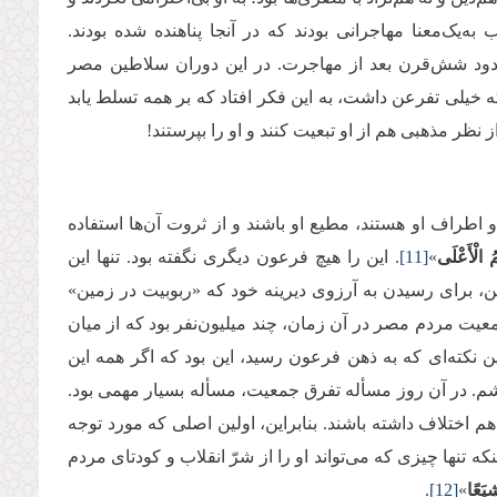
به‌یک‌معنا مهاجرانی بودند که در آنجا پناهنده شده بودند.
حدود شش‌قرن بعد از مهاجرت. در این دوران سلاطین مصر
خیلی تفرعن داشت، به این فکر افتاد که بر همه تسلط یابد
ز نظر مذهبی هم از او تبعیت کنند و او را بپرستند!
اطراف او هستند، مطیع او باشند و از ثروت آن‌ها استفاده
ُمُ الْأَعْلَى
»
[11]
‌. این را هیچ فرعون دیگری نگفته بود. تنها این
این، برای رسیدن به آرزوی دیرینه خود که «ربوبیت در زمین»
معیت مردم مصر در آن زمان، چند میلیون‌نفر بود که از میان
ین نکته‌ای که به ذهن فرعون رسید، این بود که اگر همه این
دیشم. در آن روز مسأله تفرق جمعیت، مسأله بسیار مهمی بود.
م اختلاف داشته باشند. بنابراین، اولین اصلی که مورد توجه
ه تنها چیزی که می‌تواند او را از شرّ‌ انقلاب و کودتای مردم
ِیَعًا
»
[12]
.