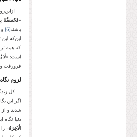
ازاین‌ر
«
فَخَسَفْنَا بِه
باشند
[6]
و م
این‌که این 
که همه ثروت
است: «
لَا ی
فرورفت و م
لزوم نگاه 
کل زندگی
اگر این نگا
شدید و از 
دنیا نگاه 
الْآخِرَةُ
» را 