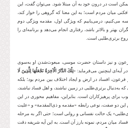
کن است در درون خود به آن مبتلا شود. می‌توان گفت، این
کنی میان مردم است؛ به این معنا که گروهی را خوار کند،
سه می‌کنیم، درمی‌یابیم که ویژگی اول، مقدمه ویژگی دوم
بهتر و بالاتر باشد، رفتاری انجام می‌دهد و برنامه‌ای را
 روح برتری‌طلبی است.
فرعون و نیز داستان حضرت موسی، مبعوث‌شدن او به‌سوی
یه‌ای اینچنین می‌فرماید: «
تِلْكَ الدَّارُ الْآخِرَةُ نَجْعَلُهَا لِلَّذِینَ لَا
ار فرعون، افساد در ارض و ایجاد اختلاف بین مردم بود؛ بلکه
 به‌دنبال برتری‌طلبی در زمین نباشند، و اهل فساد نباشند،
رانجام خوب برای پرهیزکاران است. بنابراین، مفاهیم محوری در این
ین این دو صفت، نوعی رابطه «مقدمه و ذی‌المقدمة» و «علیت
طلبی» یک حالت نفسانی و روانی است؛ حتی اگر به مرحله
فساد میان مردم، نمونه بارز آن است. به این آیه شریفه دقت