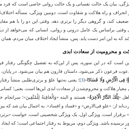
یژگی، بیان یک حالت نفسانی و یک حالت روانی خاصی است که فرد مم
 انحراف و راه هلاکت و شقاوت است. دومین ویژگی، مسأله اختلاف‌اف
عیف کند، و گروهی دیگر را برتری دهد. وقتی این دو را با هم مقای
وقتی براساس یک عامل درونی و روانی، انسانی که می‌خواهد از دیگران 
ند که به این امر دست یابد. پس، منشأ ایجاد اختلاف میان مردم، همان
اکت و محرومیت از سعادت ابدی
ن است که در این سوره، پس از این‌که به تفصیل چگونگی رفتار 
وت فرعون ذکر می‌شود، داستان قارون هم بیان می‌شود. در پایان، در آ
ًّا فِی الْأَرْضِ وَلَا فَسَادًا
»
[3]
؛ یعنی نه‌تنها علوّ و برتری‌طلبی منشأ رفت
 معیار هلاکت و محروم‌شدن از سعادت ابدی این‌ها است. یعنی؛ کسانی که
اهل «
تِلْكَ الدَّارُ الْآخِرَةُ
» هستند و البته «وَالْعَاقِبَةُ لِلْمُتَّقِینَ»؛ س
ت‌اند از: «علو فی‌الارض» و «فساد و افساد». به اجمال بیان شد که ب
» برقرار است. ویژگی اول، یک ویژگی شخصیتی است. خواست «برتری‌
ر نرسیده باشد.‌ ویژگی دوم، مربوط به رفتار اجتماعی است؛ که ایجاد 