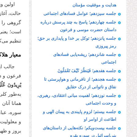
اولین و
هدایت و موفقیت مؤمنان
حالت، آغاز
جلسه سیزدهم؛ عوامل فسادهای اجتماعی
جلسه چهاردهم؛ پاسخ به چند پرسش درباره
گروهی را ض
داستان حضرت موسی و فرعون
است؛ یعنی 
جلسه پانزدهم؛ توکل بر خدا و پایداری بر حق؛
تنظیم می‌ک
رمز پیروزی
معیار هل
جلسه شانزدهم؛ ریشه‌یابی فسادهای
اجتماعی
جالب ای
جلسه هفدهم؛ فَیَنظُرَ كَیْفَ تَعْمَلُونَ
فرعون و دع
جلسه هجدهم؛ از نافرمانی و هواپرستی تا
یُرِیدُونَ عُلُو
نفاق و ناتوانی از درک حقایق
به‌طور کلی
جلسه نوزدهم؛ اهمیت مبانی اعتقادی، رهبری،
همانا آنان 
و وحدت اجتماعی
جلسه بیستم؛ لزوم پایبندی به پیمان الهی و
سوره، عبار
اطاعت از اوامر او
و معلولیت
جلسه بیست‌ویکم؛ نکته‌هایی از داستان‌های
بروز و ظهو
بنی‌اسرائیل در سوره بقره