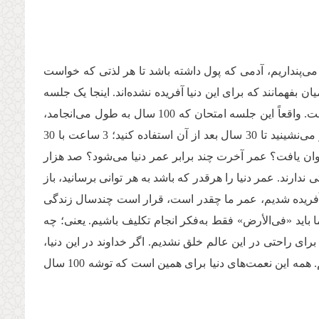
ی‌پنداریم، آدمی که پول داشته باشد تا هر لذتی که خواست
 بفهمانند که برای این دنیا آفریده نشده‌اند. اینجا یک جلسه
آزمایش است. آری! تمام این 100 سال عمر ما در این جهان یک جلسه امتحان است. واقعاً این جلسه امتحان که 100 سال به طول می‌انجامد،
در مقابل بی‌نهایت آخرت چه نسبتی دارد؟ شما 3 ساعت در جلسه امتحان کنکور می‌نشینید تا 30 سال بعد از آن استفاده کنید؛ 3 ساعت با 30
د، چه نسبتی را می‌توان یافت؟ عمر آخرت چند برابر عمر دنیا می‌شود؟ صد هزار
ندارند. عمر دنیا را هرقدر که باشد به هر توانی برسانید، باز
کجا آفریده شدیم، عمر ما چقدر است، قرار است چندسال زندگی
 باید «فی‌الأرض» فقط به‌فکر انجام تکلیف باشیم. یعنی؛ چه
رای راحتی در این عالم خلق نشدیم. اگر خداوند در این دنیا،
نعمت‌هایی هم به ما می‌دهد، به‌عنوان ابزار یا توشه سفری است که در پیش داریم. همه این نعمت‌های دنیا برای همین است که توشه 100 سال