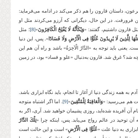
، داستان قارون را هم ذکر می‌کند در ادامه می‌فرماید:
ن فرورفت. در این حال، دیگرانی که آرزو می‌کردند مثل او
ل قارون داشتیم، گفتند: «
وَیْكَأَنَّهُ لَا یُفْلِحُ الْكَافِرُونَ
»
[8]
؛ مثل
عَلُهَا لِلَّذِینَ لَا یُرِیدُونَ عُلُوًّا فِی الْأَرْضِ وَلَا فَسَادًا
». پس، این دنیا
نی باید توجه به «الدَّارُ الْآخِرَةُ» باشد و راه آن هم این
چه شد؟ غرق شد. قارون به‌دنبال «علو و فساد» بود، در زمین
به همه زندگی دنیا از آغاز تا انجام، باید نگاه ابزاری باشد.
ادت هم می‌رسید: «
وَالْعَاقِبَةُ لِلْمُتَّقِینَ
»
[9]
. اما اگر اشتباه متوجه
م آن آفریده شده‌اید، روزی پشیمان خواهید شد. آری، اگر به
آن توحید در عالم رواج می‌یابد. پس، اینکه چرا «
تِلْكَ الدَّارُ
بزاری به دنیا علت «
عُلُوًّا فِی الْأَرْضِ
» است و این حالت است