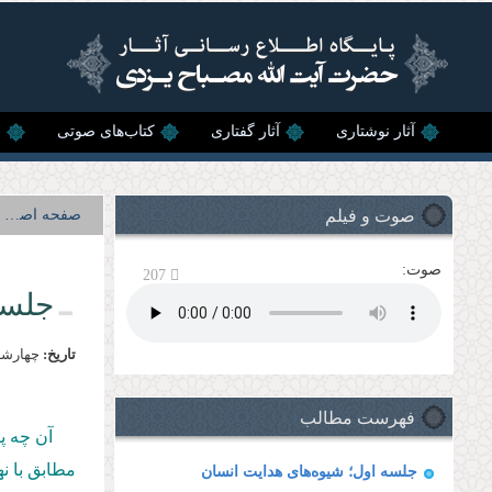
رفتن به محتوای اصلی
آثار نوشتاری
آثار گفتاری
کتاب‌های صوتی
ن
صوت و فیلم
صفحه اصلی
صوت:
207
جلسه
تاریخ:
چهارشنبه, 19 آب
فهرست مطالب
مطابق با نهم صفر‌ 1438 ایراد فرموده‌اند. باشد تا این رهنمودها بر بصیرت م
جلسه اول؛ شیوه‌های هدایت انسان