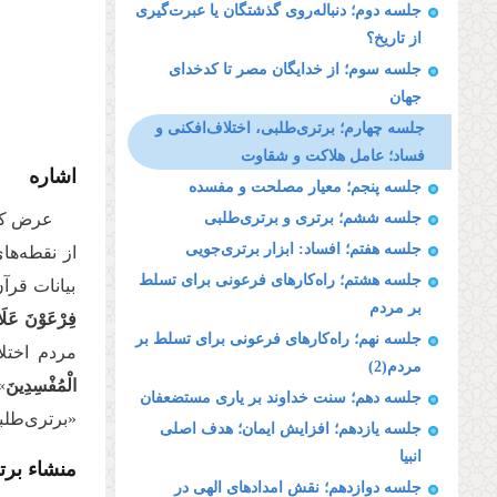
جلسه دوم؛ دنباله‌روی گذشتگان یا عبرت‌گیری
از تاریخ؟
جلسه سوم؛ از خدایگان مصر تا کدخدای
جهان
جلسه چهارم؛ برتری‌طلبی، اختلاف‌افکنی و
فساد؛ عامل هلاکت و شقاوت
اشاره
جلسه پنجم؛ معیار مصلحت و مفسده
جلسه ششم؛ برتری و برتری‌طلبی
عرض کرد
جلسه هفتم؛ افساد:‌ ابزار برتری‌جویی
از نقطه‌ها
جلسه هشتم؛ راه‌کارهای فرعونی برای تسلط
بیانات قرآ
بر مردم
فِرْعَوْنَ عَلَا
جلسه نهم؛ راه‌کارهای فرعونی برای تسلط بر
مردم اختلا
مردم(2)
الْمُفْسِدِینَ
»
جلسه دهم؛ سنت خداوند بر یاری مستضعفان
«برتری‌طلب
جلسه یازدهم؛ افزایش ایمان؛ هدف اصلی
انبیا
منشاء برت
جلسه دوازدهم؛ نقش امدادهای الهی در