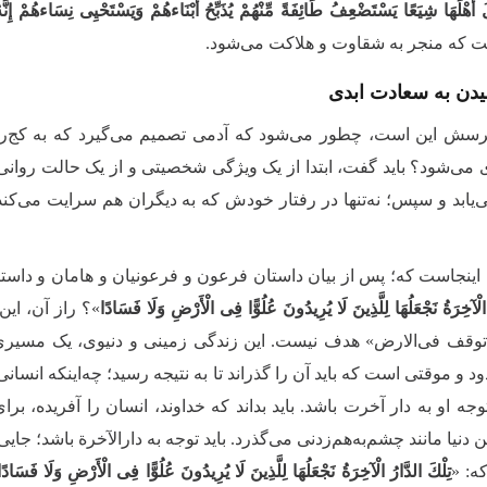
 أَهْلَهَا شِیَعًا یَسْتَضْعِفُ طَائِفَةً مِّنْهُمْ یُذَبِّحُ أَبْنَاءهُمْ وَیَسْتَحْیِی نِسَاءهُمْ إِن
ت که منجر به شقاوت و هلاکت می‌شود.
ن به سعادت ابدی
رسش این است، چطور می‌شود که آدمی تصمیم می‌گیرد که به کج‌راه
 می‌شود؟ باید گفت، ابتدا از یک ویژگی شخصیتی و از یک حالت روان
‌یابد و سپس؛ نه‌تنها در رفتار خودش که به دیگران هم سرایت می‌کند 
ه اینجاست که؛ پس از بیان داستان فرعون و فرعونیان و هامان و داست
 الْآخِرَةُ نَجْعَلُهَا لِلَّذِینَ لَا یُرِیدُونَ عُلُوًّا فِی الْأَرْضِ وَلَا فَسَادًا
»؟ راز آن، این
وقف فی‌الارض» هدف نیست. این زندگی زمینی و دنیوی، یک مسیری ا
 و موقتی است که باید آن را گذراند تا به نتیجه رسید؛ چه‌اینکه انسان
 توجه او به دار آخرت باشد. باید بداند که خداوند، انسان را آفریده، برا
 دنیا مانند چشم‌به‌هم‌زدنی می‌گذرد. باید توجه به دارالآخرة‌ باشد؛ ج
که: «
تِلْكَ الدَّارُ الْآخِرَةُ نَجْعَلُهَا لِلَّذِینَ لَا یُرِیدُونَ عُلُوًّا فِی الْأَرْضِ وَلَا فَسَادًا