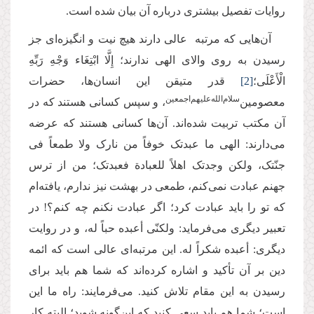
روایات تفصیل بیشتری درباره آن بیان شده است.
آن‌هایی که مرتبه عالی دارند هیچ نیت و انگیزه‌ای جز
رسیدن به روی والای الهی ندارند؛ إِلَّا ابْتِغَاء وَجْهِ رَبِّهِ
الْأَعْلَى؛
[2]
قدر متیقن این انسان‌ها، حضرات
سلام‌الله‌علیهم‌اجمعین
معصومین‌
، و سپس کسانی هستند که در
آن مکتب تربیت شده‌اند. آن‌ها کسانی هستند که عرضه
می‌دارند: الهی ما عبدتک خوفاً من نارک ولا طمعاً فی
جنّتک، ولکن وجدتک اهلاً للعبادة فعبدتک؛ من از ترس
جهنم عبادت نمی‌کنم، طمعی در بهشت نیز ندارم، یافته‌ام
که تو را باید عبادت کرد؛ اگر عبادت نکنم چه کنم؟! در
تعبیر دیگری می‌فرماید: ولکنّی أعبده حباً له، و در روایت
دیگری: أعبده شکراً له. این مرتبه‌ای عالی است که ائمه
دین بر آن تأکید و اشاره کرده‌اند که شما هم باید برای
رسیدن به این مقام تلاش کنید. می‌فرمایند: راه ما این
است؛ شما هم باید سعی کنید که این‌گونه شوید؛ البته کار