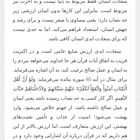
سعادت انسان فقط مربوط به دنیا نیست و به آخرت نیز
مربوط است. بنابراین این کارها بدون ایمان ارزشی زیر
حد نصاب دارد؛ یعنی مساوی با صفر نیست و برای رشد و
جهش انسان، استعداد فراهم می‌کند، اما به حدی نیست
که برای سعادت ابدی انسان کافی باشد.
سعادت ابدی ارزش شایع عامی است و در اکثریت
قریب به اتفاق آیات قرآن هر جا خداوند می‌خواهد مردم را
به ایمان و عمل صالح ترغیب کند، به آن اشاره می‌فرماید.
برای مثال در آیه 65 سوره مائده می‌فرماید: وَلَوْ أَنَّ أَهْلَ
الْكِتَابِ آمَنُواْ وَاتَّقَوْاْ لَكَفَّرْنَا عَنْهُمْ سَیِّئَاتِهِمْ وَلأدْخَلْنَاهُمْ جَنَّاتِ
النَّعِیمِ. اگر کار کسی به حد نصاب رسیده باشد یعنی ایمان
و عمل صالح داشته باشد، از جهنم خلاص می‌شود، وارد
بهشت می‌شود؛ امنیت از عذاب و تأمین نعمت‌های
بهشتی. این ارزش متعارف است. اما ارزش بالاتر از این
هم داریم که در قرآن درباره آن اشاراتی وجود دارد و در