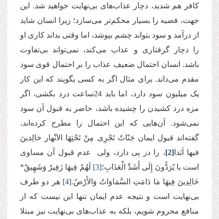
کافر هم شدید، دچار عذاب‌های بی‌نهایت خواهید شد. این
جهت، قضیه را بسیار محکم‌تر می‌سازد؛ زیرا انسان شاید
از درآمد و سود بتواند چشم بپوشد، اما وقتی بداند کاری او
را دچار گرفتاری و عذاب می‌کند، نمی‌تواند بی‌تفاوت
باشد. انسان احتمال ضعیف عذاب را بر احتمال قوی سود
مقدم می‌داند. برای مثال اگر به کسی بگویند که این کار
یک میلیون سود دارد،‌ اما باید 24ساعت درد بکشی، اگر
مزه درد کشیدن را چشیده باشد، حاضر به قبول آن سود
نمی‌شود. آن‌هایی که این احتمال را مطرح کرده‌اند،
گفته‌اند قبول ایمان جَنّاتٌ تَجْرِی مِنْ تَحْتِهَا الاَنْهار خالِدینَ
فیها اَبَدا
[2]
، را در پی دارد، ولی عدم قبول آن مساوی
است با یُرَدُّونَ إِلَى أَشَدِّ الْعَذَابِ؛
[3]
لَهُمْ فِیهَا زَفِیرٌ وَشَهِیقٌ*
خَالِدِینَ فِیهَا مَا دَامَتِ السَّمَاوَاتُ وَالأَرْضُ.
[4]
هر دو طرف
بی‌نهایت است و نتیجه عدم ایمان تنها این نیست که از
منافع محروم شویم، بلکه به عذاب‌های بی‌نهایت نیز مبتلا