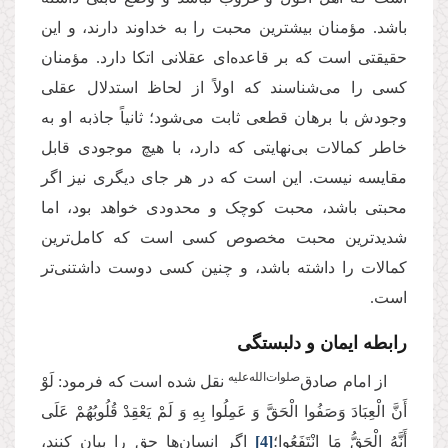
باشد. مؤمنان بیشترین محبت را به خداوند دارند، و این
حقیقتی است که بر قاعده‌ای عقلانی اتکا دارد. مؤمنان
کسی را می‌شناسند که اولاً از لحاظ استدلال عقلی
وجودش با برهان قطعی ثابت می‌شود؛ ثانیاً جاذبه او به
خاطر کمالات بی‌نهایتی که دارد، با هیچ موجودی قابل
مقایسه نیست. این است که در هر جای دیگری نیز اگر
محبتی باشد، محبت کوچک و محدودی خواهد بود، اما
شدیدترین محبت مخصوص کسی است که کامل‌ترین
کمالات را داشته باشد، و چنین کسی دوست داشتنی‌تر
است.
رابطه ایمان و دلبستگی
صلوات‌الله‌علیه
از امام صادق‌
نقل شده است که فرمود: لَوْ
أَنَّ الْعِبَادَ وَصَفُوا الْحَقَّ وَ عَمِلُوا بِهِ وَ لَمْ یَعْقِدْ قُلُوبُهُمْ عَلَى
أَنَّهُ الْحَقُّ مَا انْتَفَعُوا؛
[4]
اگر انسان‌ها حق را بیان کنند،