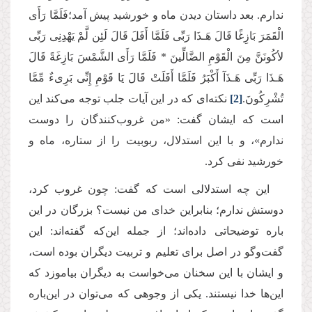
ندارم. بعد داستان دیدن ماه و خورشید پیش آمد؛فَلَمَّا رَأَى
الْقَمَرَ بَازِغًا قَالَ هَـذَا رَبِّی فَلَمَّا أَفَلَ قَالَ لَئِن لَّمْ یَهْدِنِی رَبِّی
لأكُونَنَّ مِنَ الْقَوْمِ الضَّالِّینَ * فَلَمَّا رَأَى الشَّمْسَ بَازِغَةً قَالَ
هَـذَا رَبِّی هَـذَآ أَكْبَرُ فَلَمَّا أَفَلَتْ قَالَ یَا قَوْمِ إِنِّی بَرِیءٌ مِّمَّا
تُشْرِكُونَ.
[2]
نکته‌ای که در این آیات جلب توجه می‌کند این
است که ایشان گفت: «من غروب‌کنندگان را دوست
ندارم»، و با این استدلال، ربوبیت را از ستاره، ماه و
خورشید نفی کرد.
این چه استدلالی است که گفت: چون غروب کرد،
دوستش ندارم؛ بنابراین خدای من نیست؟ بزرگان در این‌
باره توضیحاتی داده‌اند؛ از جمله این‌که گفته‌اند: این
گفت‌وگو در اصل برای تعلیم و تربیت دیگران بوده است،
و ایشان با این سخنان می‌خواست به دیگران بیاموزد که
این‌‌ها خدا نیستند. یکی از وجوهی که می‌توان در این‌باره