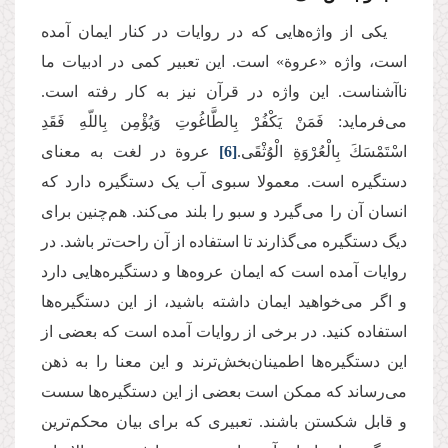
یکی از واژه‌هایی که در روایات در کنار ایمان آمده
است، واژه «عروة» است. این تعبیر کمی در ادبیات ما
ناآشناست. این واژه در قرآن نیز به کار رفته است.
می‌فرماید: فَمَنْ یَكْفُرْ بِالطَّاغُوتِ وَیُؤْمِن بِاللّهِ فَقَدِ
اسْتَمْسَكَ بِالْعُرْوَةِ الْوُثْقَى.
[6]
عروة در لغت به معنای
دستگیره است. معمولا سبوی آب یک دستگیره دارد که
انسان آن را می‌گیرد و سبو را بلند می‌کند. هم‌چنین برای
دیگ دستگیره می‌گذارند تا استفاده از آن راحت‌تر باشد. در
روایات آمده است که ایمان عروه‌ها و دستگیره‌هایی دارد
و اگر می‌خواهید ایمان داشته باشید، از این دستگیره‌ها
استفاده کنید. در برخی از روایات آمده است که بعضی از
این دستگیره‌ها اطمینان‌بخش‌ترند و این معنا را به ذهن
می‌رساند که ممکن است بعضی از این دستگیره‌ها سست
و قابل شکستن باشند. تعبیری که برای بیان محکم‌ترین