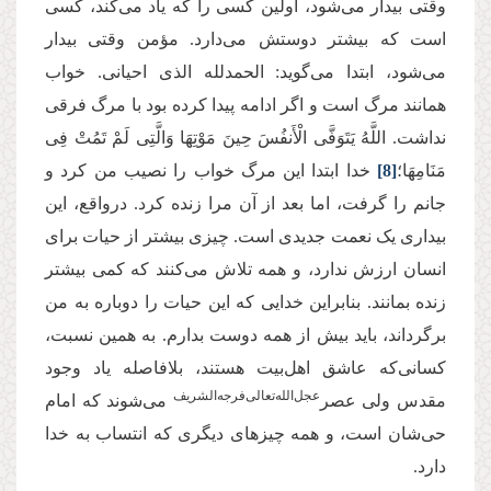
وقتی بیدار می‌شود، اولین کسی را که یاد می‌کند، کسی
است که بیشتر دوستش می‌دارد. مؤمن وقتی بیدار
می‌شود، ابتدا می‌گوید: الحمدلله الذی احیانی. خواب
همانند مرگ است و اگر ادامه پیدا کرده بود با مرگ فرقی
نداشت. اللَّهُ یَتَوَفَّى الْأَنفُسَ حِینَ مَوْتِهَا وَالَّتِی لَمْ تَمُتْ فِی
مَنَامِهَا؛
[8]
خدا ابتدا این مرگ خواب را نصیب من کرد و
جانم را گرفت، اما بعد از آن مرا زنده کرد. درواقع،‌ این
بیداری یک نعمت جدیدی است. چیزی بیشتر از حیات برای
انسان ارزش ندارد، و همه تلاش می‌کنند که کمی بیشتر
زنده بمانند. بنابراین خدایی که این حیات را دوباره به من
برگرداند، باید بیش از همه دوست بدارم. به همین نسبت،
کسانی‌که عاشق اهل‌بیت هستند، بلافاصله یاد وجود
عجل‌الله‌تعالی‌فرجه‌الشریف
مقدس ولی عصر
می‌شوند که امام
حی‌شان است، و همه چیزهای دیگری که انتساب به خدا
دارد.