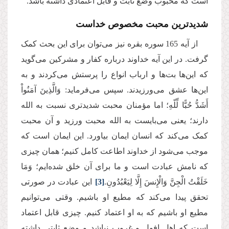
است که محبوب وضع ثابت و قابل اعتمادی داشته باشد.
شدیدترین محبت مخصوص خداست
از آیه‌ 165 سوره بقره نیز می‌توان برای این بحث کمک
گرفت. در این آیه خداوند درباره کفار و مشرکین می‌گوید
که این‌ها بت‌ها و ارباب انواع را پرستش می‌کردند و به
این‌ها عشق می‌ورزیدند. سپس می‌فرماید: وَالَّذِینَ آمَنُواْ
أَشَدُّ حُبًّا لِّلّهِ؛ اما مؤمنان محبت شدیدتری نسبت به الله
دارند؛ یعنی می‌بایست به الله محبت ورزید و آن محبت
کمک می‌کند ‌که انسان ایمان بیاورد. این ایمان است که
موجب می‌شود از خداوند اطاعت کامل کنیم؛ همان چیزی
که نامش عبادت است و ما برای آن خلق شده‌ایم؛ وَمَا
خَلَقْتُ الْجِنَّ وَالْإِنسَ إِلَّا لِیَعْبُدُونِ.
[3]
این عبادت در صورتی
تحقق پیدا می‌کند که مطیع او باشیم. وقتی می‌توانیم
مطیع او باشیم که به او اعتماد کنیم. چیزی قابل اعتماد
است که اهل افول و غروب نباشد و وضع ثابتی داشته