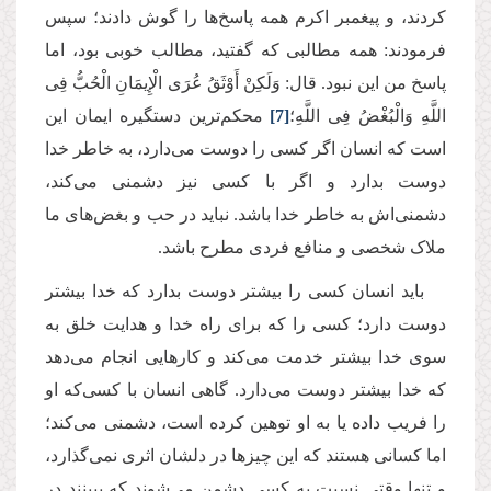
کردند، و پیغمبر اکرم همه پاسخ‌ها را گوش دادند؛ سپس
فرمودند: همه مطالبی که گفتید، مطالب خوبی بود، اما
پاسخ من این نبود. قال: وَلَكِنْ أَوْثَقُ عُرَى الْإِیمَانِ الْحُبُّ فِی
اللَّهِ وَالْبُغْضُ فِی اللَّهِ؛
[7]
محکم‌ترین دستگیره ایمان این
است که انسان اگر کسی را دوست می‌دارد، به خاطر خدا
دوست بدارد و اگر با کسی نیز دشمنی می‌کند،
دشمنی‌اش به خاطر خدا باشد. نباید در حب و بغض‌های ما
ملاک شخصی و منافع فردی مطرح باشد.
باید انسان کسی را بیشتر دوست بدارد که خدا بیشتر
دوست دارد؛ کسی را ‌که برای راه خدا و هدایت خلق به
سوی خدا بیشتر خدمت می‌کند و کارهایی انجام می‌دهد
که خدا بیشتر دوست می‌دارد. گاهی انسان با کسی‌که او
را فریب داده یا به او توهین کرده است، دشمنی می‌کند؛
اما کسانی هستند که این‌ چیزها در دلشان اثری نمی‌گذارد،
و تنها وقتی نسبت به کسی دشمن می‌شوند که ببینند در