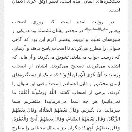
دستگیره‌های ایمان آمده است، تعبیر اوثق عری الایمان
است.
در روایت آمده است که روزی اصحاب
صلی‌الله‌علیه‌و‌آله‌
پیغمبر‌
در محضر ایشان نشسته بودند. یکی از
شیوه‌های تعلیم و تربیت پیغمبر اکرم این بود که گاهی
سوالی را مطرح می‌کردند تا اصحاب پاسخ بدهند و آن‌هایی
که درست جواب می‌دادند، تشویق می‌کردند و آن‌هایی که
اشتباه می‌کردند، تصحیح‌ می‌کردند. ایشان از اصحاب
پرسیدند: أَیُّ عُرَى الْإِیمَانِ أَوْثَقُ؟ کدام یک از دستگیره‌های
ایمان محکم‌تر و قابل اعتمادتر است؟ وقتی این سؤال را
کردند، برخی از اصحاب گفتند: اللَّهُ وَرَسُولُهُ أَعْلَمُ؛ ما
نمی‌دانیم! هر چه شما می‌فرمایید! منتظریم شما
بفرمایید، یاد بگیریم. وَقَالَ بَعْضُهُمُ الصَّلَاةُ، وَقَالَ بَعْضُهُمُ
الزَّكَاةُ، وَقَالَ بَعْضُهُمُ الصِّیَامُ، وَقَالَ بَعْضُهُمُ الْحَجُ‏ وَالْعُمْرَةُ،
وَقَالَ بَعْضُهُمُ الْجِهَادُ؛ دیگران نیز مسائل مختلفی را مطرح