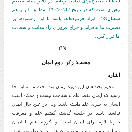
آیت‌الله مصباح‌یزدی (دامت‌بركاته) در دفتر مقام معظم
رهبری است كه در تاریخ 1397/02/
12
، مطابق با پانزدهم
شعبان1439 ایراد فرموده‌اند. باشد تا این رهنمودها بر
بصیرت ما بیافزاید و چراغ فروزان راه هدایت و سعادت
ما قرار گیرد.
(23)
محبت؛ رکن دوم ایمان
اشاره
محور بحث‌های این دوره ایمان بود. بحث ما به این جا
رسید که ایمان فقط علم و شناخت نیست و ممکن است
انسان به چیزی علم داشته باشد، ولی در عین حال ایمان
نداشته باشد. در جلسه گذشته گفتیم علم و معرفت
شرط لازم برای ایمان است، و اگرچه علم با ایمان
مساوی نیست، ولی ایمان بدون علم نیز حاصل نمی‌شود.