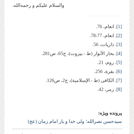
والسلام علیکم و رحمه‌الله.
[1]
. انعام، 76.
[2]
. انعام، 77-78.
[3]
. ذاریات، 56.
[4]
. بحار الأنوار (ط - بیروت)، ج‏65، ص281.
[5]
. روم، 21.
[6]
. بقرة، 256.
[7]
. الكافی (ط - الإسلامیة)، ج‏2، ص126.
[8]
. زمر، 42.
پرونده ویژه:
سیدحسن نصرالله؛ ولی خدا و یار امام زمان (عج)