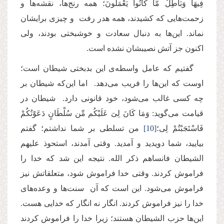
فِیهَا وَبَاطِلٌ مَّا كَانُواْ یَعْمَلُونَ؛ همه رنج‌ها، نقشه‌ها و
زحمت‌هایی که کشیدند، همه هدر رفت و چیزی برایشان
نماند. این‌ها به دنبال سعادت و خوشبختی بودند، ولی
اکنون جز آتش نصیبشان نشده است.
گفتیم که عامل واسطه‌ی این بدبختی شیطان است؛
اوست که این‌ها را فریب می‌دهد. اما این‌که شیطان بر
چه کسی غالب می‌شود، خود قانونی دارد. شیطان در
قیامت می‌گوید: وَمَا كَانَ لِیَ عَلَیْكُم مِّن سُلْطَانٍ دَعَوْتُكُمْ
فَاسْتَجَبْتُمْ لِی؛
[10]
من تسلطی بر شما نداشتم؛ گفتم
بیایید، شما دویدید و آمدید. وقتی آمدند، استحوذ علیهم
الشیطان فانساهم ذکر الله. نتیجه این شد که خدا را
فراموش کردند. وقتی خدا فراموش شود، متعلقاتش نیز
فراموش می‌شود. این است که آن سنت‌ها و وعده‌های
خدا را نیز فراموش کردند. انگار نه انگار که خدایی هست.
این‌ها حزب الشیطان هستند؛ زیرا خدا را فراموش کردند