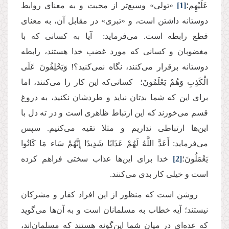
عَلَیْهِم؛
[1]
«تولی» وسیع‌تر از محبت و به معنای روابط
دوستانه داشتن است، و «تبری» در مقابل آن، به معنای
قطع رابطه است. می‌فرماید: آیا به کسانی که با
مغضوبان و کسانی که مورد غضب خدا هستند، رابطه
دوستانه برقرار می‌کنند، نگاه نمی‌کنید؟! وَیَحْلِفُونَ عَلَى
الْكَذِبِ وَهُمْ یَعْلَمُونَ؛ کسانی‌که این کار را می‌کنند، اما
برای این که شما بدتان نیاید و طردشان نکنید، به دروغ
قسم می‌خورند که این ارتباط ظاهری است و در ته دل با
این‌ها ارتباطی نداریم و مثلا تقیه می‌کنیم. سپس
می‌فرماید: أَعَدَّ اللَّهُ لَهُمْ عَذَابًا شَدِیدًا إِنَّهُمْ سَاء مَا كَانُوا
یَعْمَلُونَ؛
[2]
خدا برای این‌ها عذاب سختی فراهم کرده
است و خیلی کار بدی می‌کنند.
روشن است که منظور از این افراد کفار و مشرکان
نیستند؛ آیه خطاب به مسلمانان است و به آن‌ها می‌گوید
که عده‌ای در میان شما این‌گونه هستند که مسلمان‌اند،