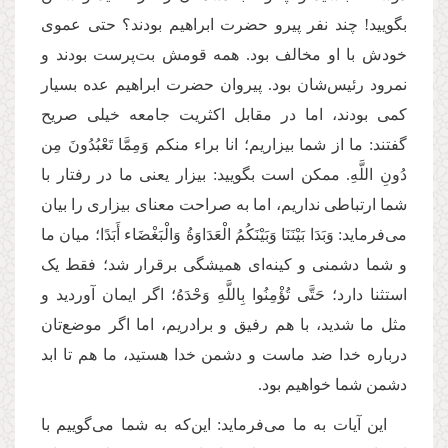
بگویید! چند نفر پیرو حضرت ابراهیم بودند؟ حتی عموی
خودش با او مخالف بود. همه قومش بت‌پرست بودند و
نمرود رئیس‌شان بود. پیروان حضرت ابراهیم عده بسیار
کمی بودند، اما در مقابل اکثریت جامعه خیلی صریح
گفتند: ما از شما بیزاریم؛ انا براء منکم وَمِمَّا تَعْبُدُونَ مِن
دُونِ اللَّهِ. ممکن است بگویید: بیزار یعنی ما در رفتار با
شما ارتباطی نداریم، اما به صراحت معنای بیزاری را بیان
می‌فرماید: وَبَدَا بَیْنَنَا وَبَیْنَكُمُ الْعَدَاوَةُ وَالْبَغْضَاء أَبَدًا؛ میان ما
و شما دشمنی و کینه‌ای همیشگی برقرار شد؛ فقط یک
استثنا دارد؛ حَتَّى تُؤْمِنُوا بِاللَّهِ وَحْدَهُ؛ اگر ایمان آوردید و
مثل ما شدید، با هم رفیق و برادریم، اما اگر موضع‌تان
درباره خدا ضد ماست و دشمن خدا هستید، ما هم تا ابد
دشمن شما خواهیم بود.
این آیات به ما می‌فرماید: این‌که به شما می‌گوییم با