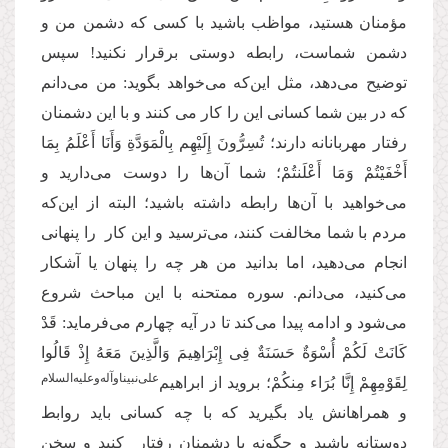
مؤمنان هستید، مواظب باشید با کسی که دشمن من و
دشمن شماست،‌ رابطه دوستی برقرار نکنید! سپس
توضیح می‌دهد،‌ مثل این‌که می‌خواهد بگوید: من می‌دانم
که در بین شما کسانی این را کار می‌ کنند و با این دشمنان
رفتار مهربانانه دارند؛ تُسِرُّونَ إِلَیْهِم بِالْمَوَدَّةِ وَأَنَا أَعْلَمُ بِمَا
أَخْفَیْتُمْ وَمَا أَعْلَنتُمْ؛ شما آن‌ها را دوست می‌دارید و
می‌خواهید با آن‌ها رابطه داشته باشید؛ البته از این‌که
مردم با شما مخالفت کنند، می‌ترسید و این کار را پنهانی
انجام می‌دهید، اما بدانید من هر ‌چه را پنهان یا آشکار
می‌کنید، می‌دانم. سوره ممتحنه با این مباحث شروع
می‌شود و ادامه پیدا می‌کند تا در آیه چهارم می‌فرماید: قَدْ
كَانَتْ لَكُمْ أُسْوَةٌ حَسَنَةٌ فِی إِبْرَاهِیمَ وَالَّذِینَ مَعَهُ إِذْ قَالُوا
علی‌نبیناوآله‌وعلیه‌السلام
لِقَوْمِهِمْ إِنَّا بُرَاء مِنكُمْ؛ بروید از ابراهیم‌
و همراهانش یاد بگیرید که با چه کسانی باید روابط
دوستانه باشید و چگونه با دشمنان رفتار کنید و سخن