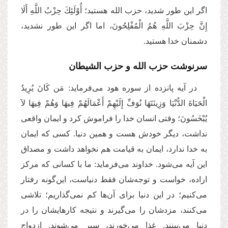
اگر این‌ طور شدید،‌ حزب الله هستید؛ أُوْلَئِكَ حِزْبُ اللَّهِ أَلَا
إِنَّ حِزْبَ اللَّهِ هُمُ الْمُفْلِحُونَ، اما اگر این طور نشدید،‌
دشمنان خدا هستید.
سرنوشت حزب الله و حزب الشیطان
در آیه پانزده از سوره هود می‌فرماید: مَن كَانَ یُرِیدُ
الْحَیَاةَ الدُّنْیَا وَزِینَتَهَا نُوَفِّ إِلَیْهِمْ أَعْمَالَهُمْ فِیهَا وَهُمْ فِیهَا لاَ
یُبْخَسُونَ؛ وقتی انسان خدا را فراموش کرد و ایمان واقعی
نداشت، دیگر خودش هست و همین دنیا. کسی که ایمان
به خدا ندارد، ایمان به قیامت هم نخواهد داشت و مصداق
این آیه می‌شود. خداوند می‌فرماید: ما با کسانی که مرکز
اراده، خواست و توجه‌شان فقط دنیاست، این‌گونه رفتار
می‌کنیم؛ در این دنیا برای آن‌ها کم‌ نمی‌گذاریم؛ تلاشی
می‌کنند، مزدشان را می‌گیرند و نتیجه کارهایشان را در
دنیا می‌بینند. غذا می‌خورند، سیر می‌شوند. ازدواج