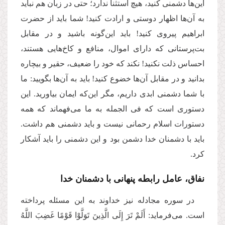
این‌ها دشمنی کنید، هیچ استثنا ندارد؛ حتی در زبان هم نباید
به آن‌ها اظهار دوستی و ارادت کنید! شما باید از حضرت
ابراهیم پیروی کنید! باید این‌‌گونه باشید و در مقابل
بت‌پرستانی که دارای اموال، منافع و کاخ‌هایی هستند،
احساس ذلت نکنید! نکند که خود را ضعیف، حقیر و بیچاره
بدانید و در مقابل آن‌ها خضوع کنید! باید به آن‌ها بگویید: ما
با شما دشمنی ابدی داریم، مگر این‌که ایمان بیاورید. این
دستوری است که فی الجمله به ما می‌فهماند که همه
دستورات اسلام رحمانی نیست و باید دشمنی هم داشت.
باید با دشمنان خدا دشمن بود و این دشمنی را باید آشکار
کرد.
نفاق، عامل رابطه پنهانی با دشمنان خدا
در سوره مجادله نیز خداوند به این مسئله پرداخته
است. می‌فرماید: أَلَمْ تَرَ إِلَى الَّذِینَ تَوَلَّوْا قَوْمًا غَضِبَ اللَّهُ