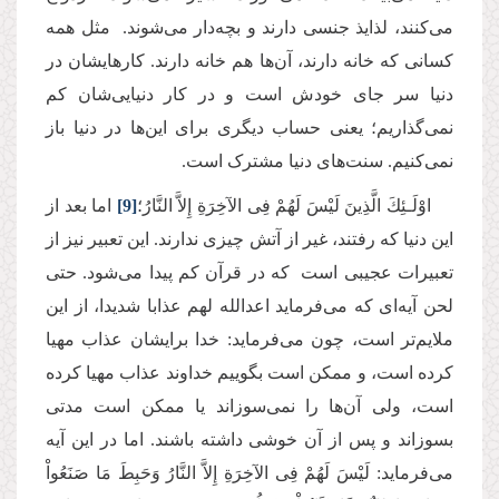
می‌کنند، لذایذ جنسی دارند و بچه‌‌دار می‌شوند. مثل همه
کسانی که خانه دارند، آن‌ها هم خانه دارند. کارهایشان در
دنیا سر جای خودش است و در کار دنیایی‌شان کم
نمی‌گذاریم؛ یعنی حساب دیگری برای این‌ها در دنیا باز
نمی‌کنیم. سنت‌های دنیا مشترک است.
اوْلَـئِكَ الَّذِینَ لَیْسَ لَهُمْ فِی الآخِرَةِ إِلاَّ النَّارُ؛
[9]
اما بعد از
این دنیا که رفتند، غیر از آتش چیزی ندارند. این تعبیر نیز از
تعبیرات عجیبی است که در قرآن کم پیدا می‌شود. حتی
لحن آیه‌ای که می‌فرماید اعدالله لهم عذابا شدیدا، از این
ملایم‌تر است، چون می‌فرماید: خدا برایشان عذاب مهیا
کرده است، و ممکن است بگوییم خداوند عذاب مهیا کرده
است، ولی آن‌ها را نمی‌سوزاند یا ممکن است مدتی
بسوزاند و پس از آن خوشی داشته باشند. اما در این آیه
می‌فرماید: لَیْسَ لَهُمْ فِی الآخِرَةِ إِلاَّ النَّارُ وَحَبِطَ مَا صَنَعُواْ