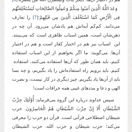
وَعَدَ اللَّهُ الَّذِینَ آمَنُوا مِنكُمْ وَعَمِلُوا الصَّالِحَاتِ لَیَسْتَخْلِفَنَّهُم
فِی الْأَرْضِ كَمَا اسْتَخْلَفَ الَّذِینَ مِن قَبْلِهِمْ؛
[7]
را تعارف
می‌دانند. کم‌کم آیه‌اش هم یادشان می‌رود. آن چه در
ذهن‌شان است، همین اسباب ظاهری است که می‌بینند.
این اسباب نیز هم در اختیار کفار است و هم در اختیار
آن‌ها. می‌گویند: ما اگر بخواهیم از این اسباب استفاده
کنیم، باید همان طور که آن‌ها استفاده می‌کنند، استفاده
کنیم. باید برویم راه استفاده‌اش را یاد بگیریم، و چه بسا
باید از آن‌ها یاد بگیریم. چیز دیگری در کار نیست، و نصرت
الهی و دعا و مددهای غیبی همه خرافات است!
سپس خداوند درباره این گروه می‌فرماید: أُوْلَئِكَ حِزْبُ
الشَّیْطَانِ أَلَا إِنَّ حِزْبَ الشَّیْطَانِ هُمُ الْخَاسِرُونَ. حزب
شیطان اصطلاحی قرآنی است. قرآن دو حزب را معرفی
می‌کند؛ حزب شیطان و حزب‌ الله. حزب الشیطان