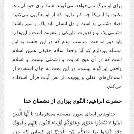
برای او مرگ نمی‌خواهد. می‌گویند: شما برای خودتان دعا
بکنید، با آمریکا چه کار دارید که از او بدگویی می‌کنید؛
اصلا دشمنی بد است و دل انسان باید پاک و تمیز باشد؛
دشمنی یک نوع کدورت، تاریکی و عفونت است و این‌ها را
باید دور انداخت! مناسب دیدم که در این جلسه به این
مسئله بپردازم که آیا واقعا اسلام حقیقی همین اسلام
است که در آن هیچ عداوت و دشمنی نیست، یا اسلام
واقعی این‌گونه نیست. در این بحث به جای استفاده از
استدلال‌های عقلی و پیچیده، از نص آیات قرآن استفاده
می‌کنم.
حضرت ابراهیم؛ الگوی بیزاری از دشمنان خدا
خداوند در ابتدای سوره ممتحنه می‌فرماید: یَا أَیُّهَا الَّذِینَ
آمَنُوا لَا تَتَّخِذُوا عَدُوِّی وَعَدُوَّكُمْ أَوْلِیَاء تُلْقُونَ إِلَیْهِم بِالْمَوَدَّةِ
وَقَدْ كَفَرُوا بِمَا جَاءكُم مِّنَ الْحَقِّ
؛
ای کسانی که جزو