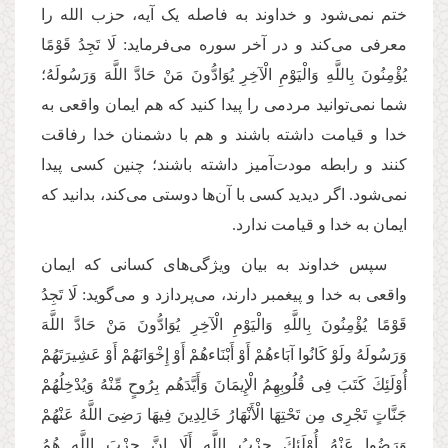
ختم نمی‌شود و خداوند به فاصله یک آیه، حزب الله را
معرفی می‌کند و در آخر سوره می‌فرماید: لَا تَجِدُ قَوْمًا
یُؤْمِنُونَ بِاللَّهِ وَالْیَوْمِ الْآخِرِ یُوَادُّونَ مَنْ حَادَّ اللَّهَ وَرَسُولَهُ؛
شما نمی‌توانید مردمی را پیدا کنید که هم ایمان واقعی به
خدا و قیامت داشته باشند و هم با دشمنان خدا رفاقت
کنند و رابطه مودت‌آمیز داشته باشند؛ چنین کسی پیدا
نمی‌شود. اگر دیدید کسی با آن‌ها دوستی می‌کند، بدانید که
ایمان به خدا و قیامت ندارد.
سپس خداوند به بیان ویژگی‌های کسانی که ایمان
واقعی به خدا و پیغمبر دارند، می‌پردازد و می‌گوید: لَا تَجِدُ
قَوْمًا یُؤْمِنُونَ بِاللَّهِ وَالْیَوْمِ الْآخِرِ یُوَادُّونَ مَنْ حَادَّ اللَّهَ
وَرَسُولَهُ ولَوْ كَانُوا آبَاءهُمْ أَوْ أَبْنَاءهُمْ أَوْ إِخْوَانَهُمْ أَوْ عَشِیرَتَهُمْ
أُوْلَئِكَ كَتَبَ فِی قُلُوبِهِمُ الْإِیمَانَ وَأَیَّدَهُم بِرُوحٍ مِّنْهُ وَیُدْخِلُهُمْ
جَنَّاتٍ تَجْرِی مِن تَحْتِهَا الْأَنْهَارُ خَالِدِینَ فِیهَا رَضِیَ اللَّهُ عَنْهُمْ
وَرَضُوا عَنْهُ أُوْلَئِكَ حِزْبُ اللَّهِ أَلَا إِنَّ حِزْبَ اللَّهِ هُمُ