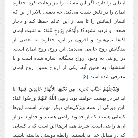
ابتدایی را دارد، اگر این‌ مسئله را نیز رعایت کرد، خداوند
ایمان را در دلش تثبیت می‌کند. چه نعمتی بالاتر از این‌ که
انسان ایمانش را تا بعد از این عالم حفظ کند و دچار
ضعف و تردید نشود؟! وَأَیَّدَهُم بِرُوحٍ مِّنْهُ؛ به تثبیت ایمان
اکتفا نمی‌شود و افزون بر این‌، خداوند به بعضی از
بندگانش روح خاصی می‌دمد. این روح، روح ایمان است.
در روایتی به وجود ارواح پنجگانه اشاره شده است و با
استشهاد به همین آیه، یکی از ارواح همین روح ایمان
معرفی شده است.
[8]
وَیُدْخِلُهُمْ جَنَّاتٍ تَجْرِی مِن تَحْتِهَا الْأَنْهَارُ خَالِدِینَ فِیهَا؛ تا
ابد نیز در بهشت خواهند بود. رَضِیَ اللَّهُ عَنْهُمْ وَرَضُوا عَنْهُ؛
این ویژگی از همه ویژگی‌های دیگر مهم‌تر است. این‌ها
کسانی هستند که از خداوند راضی هستند و خداوند نیز از
آن‌ها راضی است. شرط همه این‌ها این است که با کسانی
که در مقابل خدا می‌ایستند، رابطه دوستی نداشته باشید.