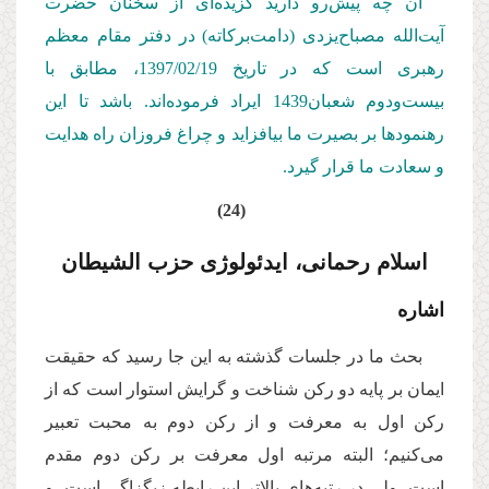
آن چه پیش‌رو دارید گزیده‌ای از سخنان حضرت
آیت‌الله مصباح‌یزدی (دامت‌بركاته) در دفتر مقام معظم
رهبری است كه در تاریخ 1397/02/
19
، مطابق با
بیست‌ودوم شعبان1439 ایراد فرموده‌اند. باشد تا این
رهنمودها بر بصیرت ما بیافزاید و چراغ فروزان راه هدایت
و سعادت ما قرار گیرد.
(24)
اسلام رحمانی، ایدئولوژی حزب الشیطان
اشاره
بحث ما در جلسات گذشته به این جا رسید که حقیقت
ایمان بر پایه دو رکن شناخت و گرایش استوار است که از
رکن اول به معرفت و از رکن دوم به محبت تعبیر
می‌کنیم؛ البته مرتبه اول معرفت بر رکن دوم مقدم
است، ولی در رتبه‌های بالاتر این رابطه زیگزاگی است، و