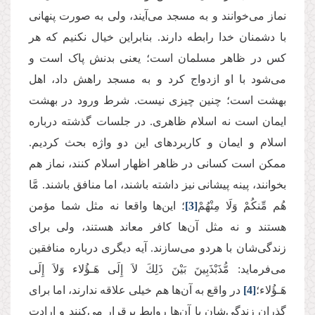
نماز می‌خوانند و به مسجد می‌آیند، ولی به صورت پنهانی
با دشمنان خدا رابطه دارند. بنابراین خیال نکنیم که هر
کس در ظاهر مسلمان است؛ یعنی بدنش پاک است و
می‌شود با او ازدواج کرد و به مسجد راهش داد، اهل
بهشت است؛ چنین چیزی نیست. شرط ورود در بهشت
ایمان است نه اسلام ظاهری. در جلسات گذشته درباره
اسلام و ایمان و کاربردهای این دو واژه بحث کردیم.
ممکن است کسانی در ظاهر اظهار اسلام کنند، نماز هم
بخوانند، پینه پیشانی نیز داشته باشند، اما منافق باشند. مَّا
هُم مِّنكُمْ وَلَا مِنْهُمْ
[3]
؛ این‌ها واقعا نه مثل شما مؤمن
هستند و نه مثل آن‌ها کافر معاند هستند، ولی برای
زندگی‌شان با هردو می‌سازند. آیه دیگری درباره منافقین
می‌فرماید: مُّذَبْذَبِینَ بَیْنَ ذَلِكَ لاَ إِلَى هَـؤُلاء وَلاَ إِلَى
هَـؤُلاء؛
[4]
در واقع به آن‌ها هم خیلی علاقه ندارند، اما برای
گذران زندگی‌شان با آن‌ها روابط برقرار می‌کنند و ارادت