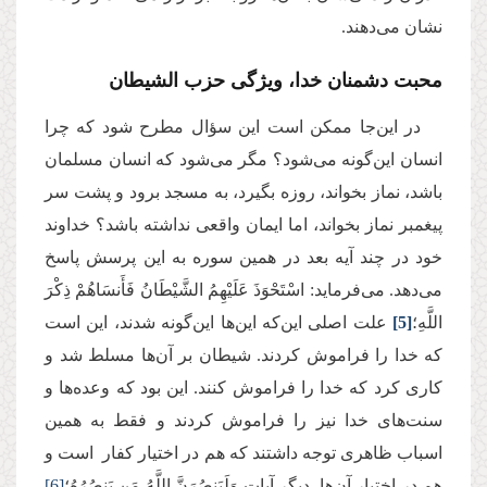
نشان می‌دهند.
محبت دشمنان خدا، ویژگی حزب الشیطان
در این‌جا ممکن است این سؤال مطرح شود که چرا
انسان این‌گونه می‌شود؟ مگر می‌شود که انسان مسلمان
باشد، نماز بخواند، روزه بگیرد، به مسجد برود و پشت سر
پیغمبر نماز بخواند، اما ایمان واقعی نداشته باشد؟ خداوند
خود در چند آیه بعد در همین سوره به این پرسش پاسخ
می‌دهد. می‌فرماید: اسْتَحْوَذَ عَلَیْهِمُ الشَّیْطَانُ فَأَنسَاهُمْ ذِكْرَ
اللَّهِ؛
[5]
علت اصلی این‌که این‌ها این‌گونه شدند، این است
که خدا را فراموش کردند. شیطان بر آن‌ها مسلط شد و
کاری کرد که خدا را فراموش کنند. این‌ بود که وعده‌ها و
سنت‌های خدا نیز را فراموش کردند و فقط به همین
اسباب ظاهری توجه داشتند که هم در اختیار کفار است و
هم در اختیار آن‌ها. دیگر آیات وَلَیَنصُرَنَّ اللَّهُ مَن یَنصُرُهُ؛
[6]