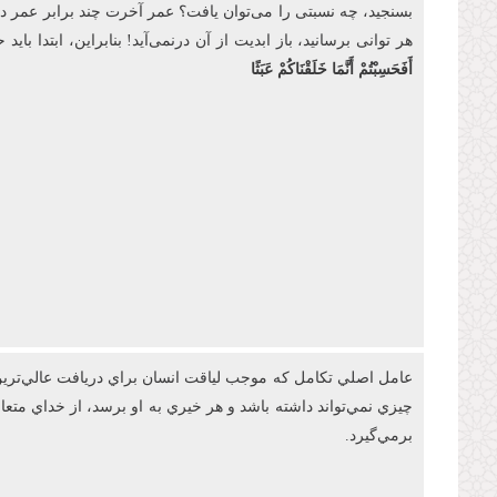
بسنجید، چه نسبتی را می‌توان یافت؟ عمر آخرت چند برابر عمر دنیا
هر توانی برسانید، باز ابدیت از آن درنمی‌آید! بنابراین، ابتدا
أَفَحَسِبْتُمْ أَنَّمَا خَلَقْنَاكُمْ عَبَثًا
عامل اصلي تکامل که موجب لياقت انسان براي دريافت عالي‌ترين 
چيزي نمي‌تواند داشته باشد و هر خيري به او برسد، از خداي مت
برمي‌گيرد.