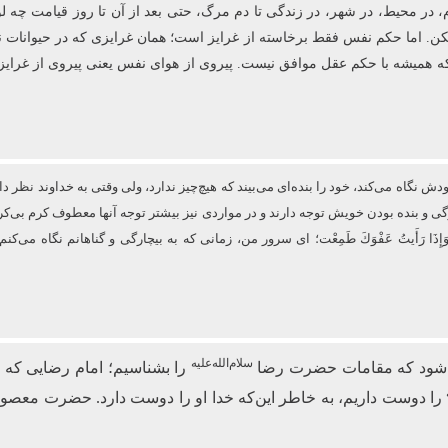
، در محیط، در شهر، در زندگی تا دم مرگ، حتی بعد از آن تا روز قیامت چه لو
ا نکن. اما حکم نفس فقط برخاسته از غرایز است؛ همان غرایزی که در حیوانات نی
که همیشه با حکم عقل موافق نیست. پیروی از هوای نفس یعنی پیروی از غرایز
نگاه می‌کند، خود را بنده‌ای می‌بیند که هیچ‌چیز ندارد، ولی وقتی به خداوند نظر دار
ارگی و بنده بودن خویش توجه دارند و در مواردی نیز بیشتر توجه آنها معطوف كرم
فَزِعْتُ وَإِذَا رَأَیتُ عَفْوَكَ طَمِعْت؛ ای سرور من، زمانی که به بیچارگی و گناهانم نگ
سلام‌الله‌علیه
می‌شود که مقامات حضرت رضا
را بشناسیم؛ امام رضایی که 
را دوست داریم، به خاطر این‌که خدا او را دوست دارد. حضرت معصو