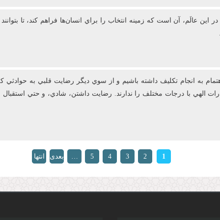
 اين عالَم، آن است که زمينه انتخاب را براي انسان‌ها فراهم کند، تا بتوانن
ام به انجام تکليف داشته باشيم و از سوي ديگر رضايت قلبي به حوادثي که 
قدرات الهي با درجات مختلف را ندارند. رضايت‌ داشتن، شادي، و حتي استق
1
2
3
4
5
…
بعدی
انتها
»
›