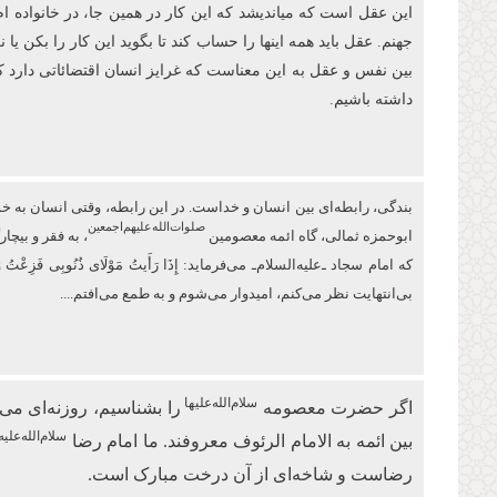
این عقل است که میاندیشد که این کار در همین جا، در خانواده ام
جهنم. عقل باید همه اینها را حساب کند تا بگوید این کار را بکن ی
بین نفس و عقل به این معناست که غرایز انسان اقتضائاتی دارد 
داشته باشیم.
بندگی، رابطه‌ای بین انسان و خداست. در این رابطه، وقتی انسان به خودش 
صلوات‌‌الله‌‌عليهم‌‌اجمعين
ابو‌حمزه ثمالی، گاه ائمه معصومین
، به فقر و بیچ
كه امام سجاد ـ‌علیه‌السلام‌ـ می‌فرماید: إِذَا رَأَیتُ مَوْلَای ذُنُوبِی 
بی‌انتهایت نظر می‌کنم، امیدوار ‏می‌شوم و به طمع می‌افتم....
سلام‌الله‌علیها
اگر حضرت معصومه
را بشناسیم، روزنه‌ای 
سلام‌الله‌علیه
بین ائمه به الامام الرئوف معروفند. ما امام رضا
رضاست و شاخه‌ای از آن درخت مبارک است.