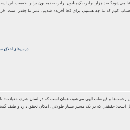
 می‌شود؟ صد هزار برابر، یک‌میلیون برابر، صدمیلیون برابر. حقیقت این است ک
 باید حساب کنیم که ما چه هستیم، برای کجا آفریده شدیم، عمر ما چقدر است، قر
درس‌های‌اخلاق سال‌تحصیلی‌5
رحمت‌ها و فيوضات الهي مي‌شود، همان است که در لسان شرع، «عبادت» ناميد
عال است؛ حقيقتي که در يک مسير بسيار طولاني، امکان تحقق دارد و طيف گست