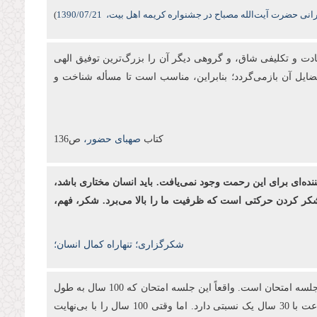
نی حضرت آیت‌الله مصباح در جشنواره کریمه اهل بیت،
/07/21
1390
)
بادت و تكلیفی شاق، و گروهی دیگر آن را بزرگ‌ترین توفیق الهی
فضایل آن بازمی‌گردد؛ بنابراین، مناسب است تا مسأله شناخت و
کتاب
صهبای حضور،
ص136
ننده‌ای برای این رحمت وجود نمی‌یافت. باید انسان مختاری باشد،
د. شکر کردن حرکتی است که ظرفیت ما را بالا می‌برد. شکر، فهم،
شکرگزاری؛ تنهاراه کمال انسان؛
انبیا آمدند تا به آدمیان بفهمانند که برای این دنیا آفریده نشده‌اند. اینجا یک جلسه آزمایش است. آری! تمام این 100 سال عمر ما در این جهان یک جلسه امتحان است. واقعاً این جلسه امتحان که 100 سال به طول
می‌انجامد، در مقابل بی‌نهایت آخرت چه نسبتی دارد؟ شما 3 ساعت در جلسه امتحان کنکور می‌نشینید تا 30 سال بعد از آن استفاده کنید؛ 3 ساعت با 30 سال یک نسبتی دارد. اما وقتی 100 سال را با بی‌نهایت