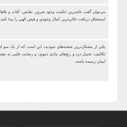
می‌توان گفت عام‌ترين حکمت وجود شرور، نقايص، آفات و بلاها در
استحقاق دريافت عالي‌ترين کمال وجودي و فيض الهي را پيدا کنند.
يکي از مشکل‌ترين صحنه‌هاي عبوديت این است که از يک سو اهتم
تکاليف، تحمل درد و رنج‌هاي مادي دنيوي، و رضايت قلبي به م
ايمان رسيده باشند.
صفحه‌ها