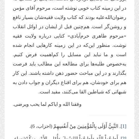
در این زمینه کتاب خوبی نوشته است، مرحوم آقای مؤمن
رضوان‌الله‌علیه بودند که کتاب ولایت فقیه‌شان بسیار نافع
و روشن‌گر است. هم‌چنین قبل از ایشان در اوائل انقلاب
«مرحوم طاهری خرم‌آبادی» کتابی درباره ولایت فقیه
نوشت. منظور این‌که در این زمینه کارهایی انجام شده
است و ما نباید این‌ مسایل را کم‌اهمیت فرض کنیم.
به‌خصوص طلبه‌ها برای مطالعه این مطالب باید فرصت
بگذارند و در این مباحث حضور ذهن داشته باشند. این کار
هم برای خودشان، هم برای اقناع دیگران و جواب دادن به
شبهاتی که شیاطین القا می‌کنند، ‌مفید است.
وفقنا الله و ایاکم لما یحب ویرضی.
[1]
. النَّبِيُّ أَوْلَى بِالْمُؤْمِنِينَ مِنْ أَنفُسِهِمْ (احزاب، 6).
[2]
. أَطِيعُواْ اللّهَ وَأَطِيعُواْ الرَّسُولَ وَأُوْلِي الأَمْرِ مِنكُمْ(نساء،