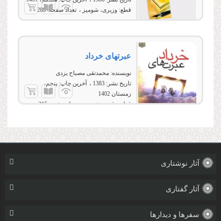
قطع:
وزیری، شومیز
تعداد صفحه:
288
عبرت‏هاى خرداد
نویسنده:
محمدتقی مصباح یزدی
تاریخ نشر:
1383
آخرین چاپ:
پنجم،
زمستان 1402
قطع:
رقعی، شومیز
تعداد صفحه:
215
آثار نوشتاری
آثار گفتاری
سفرها و دیدارها