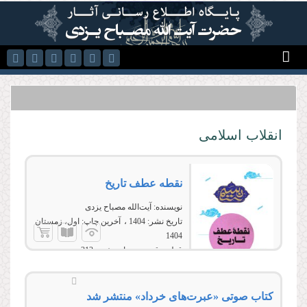
رفتن به محتوای اصلی
انقلاب اسلامی
نقطه عطف تاریخ
نویسنده:
آیت‌الله مصباح یزدی
تاریخ نشر:
1404
آخرین چاپ:
اول، زمستان
1404
قطع:
رقعی
تعداد صفحه:
312
کتاب صوتی «عبرت‌های خرداد» منتشر شد