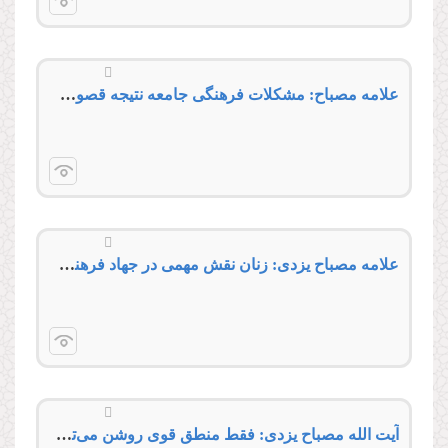
علامه مصباح: مشكلات فرهنگی جامعه نتیجه قصور در تحول دانشگاه‌ها است
علامه مصباح یزدی: زنان نقش مهمی در جهاد فرهنگی دارند
آیت الله مصباح یزدی: فقط منطق قوی روشن می‌تواند فتنه فرهنگی را خنثی‌کند