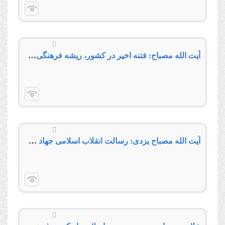
آیت الله مصباح: فتنه اخیر در كشور، ریشه فرهنگی داشت
آیت الله مصباح یزدی: رسالت انقلاب اسلامی جهاد فرهنگی است