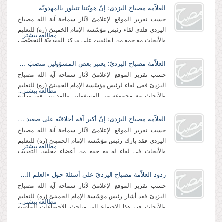
العلاّمة مصباح الیزدی: إنّ هویّتنا تتبلور بالمهدویّة
حسب تقریر الموقع الإعلامیّ لآثار سماحة آیة الله مصباح
الیزدی فلدى لقاء رئیس مؤسّسة الإمام الخمینیّ (ره) للتعلیم
مطالعه بیشتر...
والأبحاث مع جمع من القائمین على مركز المهدویّة التخصّصی
أعرب عن شكره وتقدیره لسماحة...
العلاّمة مصباح الیزدیّ: یعتبر بعض المسؤولین منصبَ ولایة الفقیه دكّاناً للمعمّمین
حسب تقریر الموقع الإعلامیّ لآثار سماحة آیة الله مصباح
الیزدیّ ففی لقاء لرئیس مؤسّسة الإمام الخمینیّ (ره) للتعلیم
مطالعه بیشتر...
والأبحاث مع مجموعة من المسؤولین والمدیرین فی وزارة
الأمن قال سماحته مشیراً إلى أنّ...
العلاّمة مصباح الیزدی: إنّ أكبر آفة أخلاقیّة على صعید المسائل الفردیّة هی الغرور
حسب تقریر الموقع الإعلامیّ لآثار سماحة آیة الله مصباح
الیزدی فقد بارك رئیس مؤسّسة الإمام الخمینیّ (ره) للتعلیم
مطالعه بیشتر...
والأبحاث فی لقاء له مع جمع من أعضاء مجلس التهذیب
والأخلاق – بارك بحلول عید...
ردود العلاّمة مصباح الیزدیّ على أسئلة حول «العلم الدینیّ» فی اجتماع مع أساتذة جامعات قمّ المقدّسة
حسب تقریر الموقع الإعلامیّ لآثار سماحة آیة الله مصباح
الیزدیّ فقد أشار رئیس مؤسّسة الإمام الخمینیّ (ره) للتعلیم
مطالعه بیشتر...
والأبحاث فی هذا الاجتماع إلى مباحث الاجتماعات الماضیة
وقال: بعد إلقاء الضوء على...