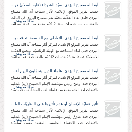
آیة الله مصباح الیزدی: سیّد الشهداء (علیه السلام) هو اُسوة لا نظیر لها بین رسل الله
حسب تقریر الموقع الإعلامیّ لآثار سماحة آیة الله مصباح
الیزدی فلدى لقاء العلاّمة محمّد تقی مصباح الیزدی فی الثالث
مطالعه بیشتر...
والعشرین من حزیران سنة 2012م بجمع من قادة ومراتب
قوّات الحرس الثوریّ لفیلق علیّ بن...
آیة الله مصباح الیزدی: التعاطی مع الفلسفة بتعصّب بعید عن ثقافة القرآن الكریم وسیرة أهل البیت (علیهم السلام)
حسب تقریر الموقع الإعلامیّ لمركز آثار سماحة آیة الله مصباح
الیزدی ففی لقاء لسماحته مع الهیئة الرئاسیّة لمجمع الحكمة
مطالعه بیشتر...
الإسلامیّة فی تاریخ 28 حزیران 2012م والذی جرى فی صالون
تشریفات مؤسّسة الإمام...
آیة الله مصباح الیزدیّ: علماء الدین یتحمّلون الیوم أعظم المسؤولیّات
حسب تقریر الموقع الإعلامیّ لمركز آثار سماحة آیة الله مصباح
الیزدیّ فقد أوضح رئیس مؤسّسة الإمام الخمینیّ (ره) للتعلیم
مطالعه بیشتر...
والأبحاث لدى لقائه بجمع من علماء الدین المشاركین فی دورة
البصیرة لحرس الثورة...
تأثیر عقلیّة الإنسان أو عدم تأثیرها على النظریّات العلمیّة برأی العلاّمة مصباح الیزدی
حسب تقریر الموقع الإعلامیّ لآثار سماحة آیة الله مصباح
الیزدی فقد تطرّق رئیس مؤسّسة الإمام الخمینیّ (ره) للتعلیم
مطالعه بیشتر...
والأبحاث فی الاجتماع الخامس المنعقد ضمن سلسلة
الاجتماعات التی تبحث موضوع العلم...