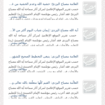
العلامة مصباح الیزدیّ: خشیة الله وعدم الخشیة من غیره كانا سرّ انتصار الإمام الراحل (رحمة الله علیه)
حسب تقریر الموقع الإعلامیّ لمركز آثار سماحة آیة الله مصباح
الیزدیّ فقد أشار رئیس مؤسّسة الإمام الخمینیّ (ره) للتعلیم
مطالعه بیشتر...
والأبحاث فی لقاء له مع أعضاء لجنة هیئات «عشرة الفجر» فی
المساجد...
آیة الله مصباح الیزدی: إیمان شباب الیوم أكثر من الأمس بكثیر
حسب تقریر الموقع الإعلامیّ لمركز آثار سماحة آیة الله
مصباح الیزدی فقد أشار رئیس مؤسّسة الإمام الخمینیّ (ره)
مطالعه بیشتر...
للتعلیم والأبحاث فی الملتقى السابع عشر لمكتب الدراسات
الثقافیّة الخاصّ بالوسط...
العلامة مصباح الیزدی: ینبغی التخطیط الصحیح للشؤون الدولیة فی الحوزة العلمیّة
حسب تقریر الموقع الإعلامیّ لمركز آثار سماحة آیة الله مصباح
الیزدی فقد أشار رئیس مؤسّسة الإمام الخمینیّ (ره) للتعلیم
مطالعه بیشتر...
والأبحاث فی لقائه مع مدیر الشؤون الدولیّة للحوزة العلمیّة
بقمّ المقدّسة ومرافقیه...
العلاّمة مصباح الیزدی: القیم كلّها متعلّقة بالله تعالى ولابدّ أن یسطع شعاع منه كی یكون لأمرٍ ما قیمة
حسب تقریر الموقع الإعلامیّ لمركز آثار سماحة آیة الله مصباح
الیزدی فقد أعرب رئیس مؤسّسة الإمام الخمینیّ (ره) للتعلیم
مطالعه بیشتر...
والأبحاث فی الملتقى الوطنی لتعلیم القیم والتربیة علیها –
أعرب عن شكره لمنظِّمی هذا...