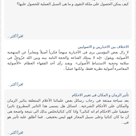
كیف یمكن الحصول على ملكة التقوى و ما هی السبل العملیة للحصول علیها؟
اقرأ أكثر...
الاختلاف بین الاخباریین و الاصولیین
لا زال بعض المؤمنین یرى فی الأخباریة منهجاً فكریاً أصیلاً ومغایراً عن المنهجیة
الأُصولیة، ویقول: «إنه لا یمتلك القناعة والحجة التامة بینه وبین الله عزّوجلّ فی
سلامة وحجیة الاستنباط الأُصولی». ویفند رأی أحد الفقهاء العظام: «الأُصولیة
المعاصرة أُصولیة نظریة فقط، ولكنها عملیاً...
اقرأ أكثر...
تأثیر الزمان و المكان فی تغییر الاحكام
بعد سیاحة ممتعة فی رحاب رسائل بعض علمائنا الأعلام المتعلقة بتاثیر الزمان
والمكان على الأحكام الشرعیة... اتسائل هل یسمى هذا التاثیر المطروح تاثیرا
حقیقیا على الاحكام ام انه كنائی؟ واذا كان كنائیانخلص بذلك الى نتیجة واضحة هی
أن ما كان كنائیا وعلى سبیل المجاز فهو لیس بحقیقی.. فما أطلق علیه تأثیر هو
فی...
اقرأ أكثر...