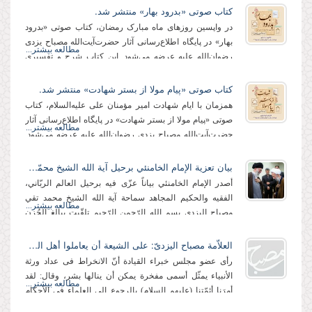
کتاب صوتی «بدرود بهار» منتشر شد.
در واپسین روزهای ماه مبارک رمضان، کتاب صوتی «بدرود
بهار» در پایگاه اطلاع‌رسانی آثار حضرت‌آیت‌الله مصباح یزدی
مطالعه بیشتر...
رضوان‌الله علیه عرضه می‌شود. این کتاب شرح و تفسیری
است از استاد علامه آیت‌الله مصباح‌یزدی...
کتاب صوتی «پیام مولا از بستر شهادت» منتشر شد.
همزمان با ایام شهادت امیر مؤمنان علی علیه‌السلام، کتاب
صوتی «پیام مولا از بستر شهادت» در پایگاه اطلاع‌رسانی آثار
مطالعه بیشتر...
حضرت‌آیت‌الله مصباح یزدی رضوان‌الله علیه عرضه می‌شود.
این كتاب كه مجموعه مباحث حضرت...
بيان تعزية الإمام الخامنئي برحيل آية الله الشيخ محمّد تقي مصباح اليزدي
أصدر الإمام الخامنئي بياناً عزّى فيه برحيل العالم الربّاني،
الفقيه والحكيم المجاهد سماحة آية الله الشيخ محمد تقي
مطالعه بیشتر...
مصباح اليزدي بسم الله الرّحمن الرّحيم تلقّيت ببالغ الحُزن
والأسى نبأ رحيل العالم...
العلاّمة مصباح الیزدیّ: على الشیعة أن یعاملوا أهل السنة بأدب وشفقة
رأى عضو مجلس خبراء القیادة أنّ الانخراط فی عداد ورثة
الأنبیاء یمثّل أسمى مفخرة یمكن أن ینالها بشر، وقال: لقد
مطالعه بیشتر...
أمرَنا أئمّتنا (علیهم السلام) بالرجوع إلى العلماء فی الأحكام
الفردیّة، وبالنسبة للأحكام...