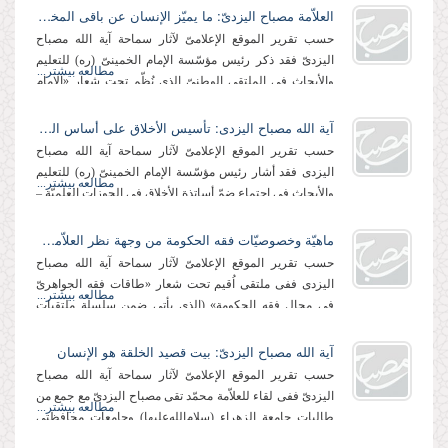
العلاّمة مصباح الیزدیّ: ما یمیّز الإنسان عن باقی المخلوقات هو كونه جامعاً للكمالات كافّة ومظهراً لكلّ الصفات الإلهیّة
حسب تقریر الموقع الإعلامیّ لآثار سماحة آیة الله مصباح
الیزدیّ فقد ذكر رئیس مؤسّسة الإمام الخمینیّ (ره) للتعلیم
مطالعه بیشتر...
والأبحاث فی الملتقى الوطنیّ الذی نُظّم تحت شعار «الإمام
الخمینیّ (رحمه الله)...
آیة الله مصباح الیزدی: تأسیس الأخلاق على أساس الرؤیة الكونیّة هو السبب فی تأثیر المباحث الأخلاقیّة على التلامیذ
حسب تقریر الموقع الإعلامیّ لآثار سماحة آیة الله مصباح
الیزدی فقد أشار رئیس مؤسّسة الإمام الخمینیّ (ره) للتعلیم
مطالعه بیشتر...
والأبحاث فی اجتماع ضمّ أساتذة الأخلاق فی الحوزات العلمیّة –
أشار إلى أنّ...
ماهیّة وخصوصیّات فقه الحكومة من وجهة نظر العلاّمة مصباح الیزدی
حسب تقریر الموقع الإعلامیّ لآثار سماحة آیة الله مصباح
الیزدی ففی ملتقى اُقیم تحت شعار «طاقات فقه الجواهریّ
مطالعه بیشتر...
فی مجال فقه الحكومة» (الذی یأتی ضمن سلسلة ملتقیات
تدور حول موضوع فقه الحكومة...
آیة الله مصباح الیزدیّ: بیت قصید الخلقة هو الإنسان
حسب تقریر الموقع الإعلامیّ لآثار سماحة آیة الله مصباح
الیزدیّ ففی لقاء للعلاّمة محمّد تقی مصباح الیزدیّ مع جمع من
مطالعه بیشتر...
طالبات جامعة الزهراء (سلام‌الله‌علیها) وجامعات محافظتی
«لرستان...