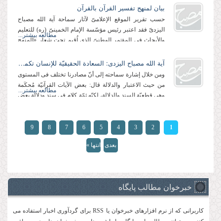
بیان لمنهج تفسیر القرآن بالقرآن
حسب تقریر الموقع الإعلامیّ لآثار سماحة آیة الله مصباح
الیزدیّ فقد اعتبر رئیس مؤسّسة الإمام الخمینیّ (ره) للتعلیم
مطالعه بیشتر...
والأبحاث فی المؤتمر الوطنیّ الذی اُقیم تحت شعار «المنهج
التفسیریّ للعلاّمة...
آیة الله مصباح الیزدی: السعادة الحقیقیّة للإنسان تكمن فی معرفة الإسلام والعمل به
ومن خلال إشارة سماحته إلى أنّ مصادرنا تختلف فی المستوى
من حیث الاعتبار والدلالة قال: بعض الآیات القرآنیّة مُحكَمة
مطالعه بیشتر...
وهی قطعیّة السند والدلالة، لكنّه ثمّة كلام فی سند ودلالة بعض
الروایات، ولهذا فلابدّ...
الصفحات
9
8
7
6
5
4
3
2
1
بعدی
انتها »
›
خبرخوان مطالب پایگاه
کاربرانی که از نرم افزارهای خبرخوان یا RSS برای گردآوری اخبار استفاده می