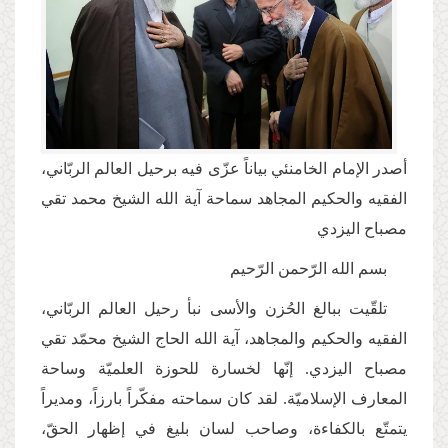
أصدر الإمام الخامنئي بياناً عزّى فيه برحيل العالم الربّاني،
الفقيه والحكيم المجاهد سماحة آية الله الشيخ محمد تقي
مصباح اليزدي
بسم الله الرّحمن الرّحيم
تلقّيت ببالغ الحُزن والأسى نبأ رحيل العالم الربّاني،
الفقيه والحكيم والمجاهد، آية الله الحاج الشيخ محمّد تقي
مصباح اليزدي. إنّها لخسارة للحوزة العلميّة وساحة
المعارف الإسلاميّة. لقد كان سماحته مفكّراً بارزاً، ومديراً
يتمتّع بالكفاءة، وصاحب لسان بليغ في إظهار الحقّ،