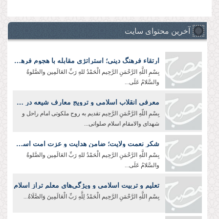
آخرین محتوای سایت
ارتقاء فرهنگ دینی؛ استراتژی مقابله با هجوم فرهنگی دشمن
بِسْمِ اللَّهِ الرَّحْمَنِ الرَّحِیم الْحَمْدُ للهِ رَبِّ العَالَمِین والصَّلوةُ
والسَّلامُ عَلَی...
معرفی انقلاب اسلامی و ترویج معارف شیعه در جهان؛ رسالت سفرا و رایزنان فرهنگی
بِسْمِ اللّهِ الرَّحْمَنِ الرَّحِيم تقدیم به روح ملکوتی امام راحل و
شهدای والامقام اسلام صلواتی...
شکر نعمت ولایت؛ ضامن هدایت و عزت امت اسلامی
بِسْمِ اللَّهِ الرَّحْمَنِ الرَّحِیم الْحَمْدُ للهِ رَبِّ العَالَمِین والصَّلوةُ
والسَّلامُ عَلَی...
تعلیم و تربیت اسلامی و ویژگی‌های معلم تراز اسلام
بِسْمِ اللَّهِ الرَّحْمَنِ الرَّحِیم الْحَمْدُ لِلَّهِ رَبِّ الْعَالَمِينَ وَالصَّلَاةُ...