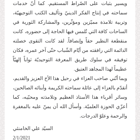
ويسير بثبات على الصّراط المستقيم. كما أنّ خدمات
سماحته في إنتاج الفكر الدينيّ وتأليف الكتب التوجيهيّة،
وتربية تلامذة مميّزين ومؤثّرين، والمشاركة الثورية في
الساحات كافة التي تُلمس فيها الحاجة إلى حضوره، كانت
منقطعة النظير حقاً وإنصافاً. لقد كانت التقوى خصلته
الدائمة التي رافقته من أيّام الشّباب حتّى آخر عمره، فكان
توفيقه في سلوك طريق المعرفة التوحيديّة ثواباً إلهيّاً
عظيماً لهذا المجاهد العتيق.
وبما أنّني صاحب العزاء في رحيل هذا الأخ العزيز والقديم،
أتقدّم بالعزاء إلى عائلة سماحته الكريمة وأبنائه الصالحين،
وسائر أقرباء هذا الأستاذ العظيم وتلامذته ومحبّيه، كما
أعزّي الحوزة العلميّة. وأسأل الله أن يمنّ عليه بالمغفرة
والرحمة وعلوّ الدرجات.
السيّد علي الخامنئي
2/1/2021