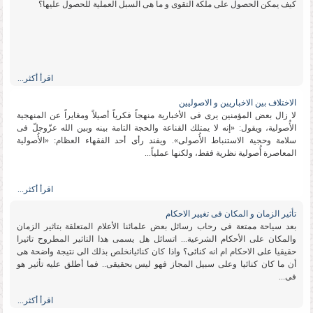
كیف یمكن الحصول على ملكة التقوى و ما هی السبل العملیة للحصول علیها؟
اقرأ أكثر...
الاختلاف بین الاخباریین و الاصولیین
لا زال بعض المؤمنین یرى فی الأخباریة منهجاً فكریاً أصیلاً ومغایراً عن المنهجیة
الأُصولیة، ویقول: «إنه لا یمتلك القناعة والحجة التامة بینه وبین الله عزّوجلّ فی
سلامة وحجیة الاستنباط الأُصولی». ویفند رأی أحد الفقهاء العظام: «الأُصولیة
المعاصرة أُصولیة نظریة فقط، ولكنها عملیاً...
اقرأ أكثر...
تأثیر الزمان و المكان فی تغییر الاحكام
بعد سیاحة ممتعة فی رحاب رسائل بعض علمائنا الأعلام المتعلقة بتاثیر الزمان
والمكان على الأحكام الشرعیة... اتسائل هل یسمى هذا التاثیر المطروح تاثیرا
حقیقیا على الاحكام ام انه كنائی؟ واذا كان كنائیانخلص بذلك الى نتیجة واضحة هی
أن ما كان كنائیا وعلى سبیل المجاز فهو لیس بحقیقی.. فما أطلق علیه تأثیر هو
فی...
اقرأ أكثر...