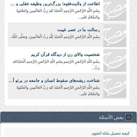
اطاعت از ولایت‌فقیه؛ بزرگ‌ترین وظیفه عقلی و شرعی
بِسْمِ اللَّهِ الرَّحْمَنِ الرَّحِيم الْحَمْدُ للهِ رَبِّ العَالَمِین والصَّلوةُ
والسَّلامُ عَلَی...
رسالت ما در عصر غیبت
بِسْمِ اللَّهِ الرَّحْمَنِ الرَّحِیم الْحَمْدُ لِلَّهِ رَبِّ الْعَالَمِينَ، وَصَلَّى اللَّهُ...
شخصیت والای زن از دیدگاه قرآن کریم
بِسْمِ اللّهِ الرَّحْمَنِ الرَّحِيم بِسْمِ اللّهِ الرَّحْمَنِ الرَّحِیم الْحَمْدُللهِ
رَبِّ...
شناخت ریشه‌های سقوط انسان و جامعه در پرتو آموزه‌های عاشورا
بِسْمِ اللَّهِ الرَّحْمَنِ الرَّحِیم الْحَمْدُ للهِ رَبِّ العَالَمِین والصَّلوةُ
والسَّلامُ عَلَی...
بعض الأسئلة
كیفیة تحصیل ملكة التقوى