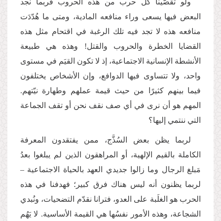
ولو تقصَّينا كل حرب من هذه الحروب فربما نجد
البعض فيها يسعى وراء منافعه المادية، ومتى ما هُدّدَت
منافعه هذه لا تجد فيه تلك الرغبة في اقتحام مثل هذه
القضايا الخطرة والحروب والقتل! وهذه هي طبيعة
الأنشطة الإنسانية الاجتماعية، إذ لا تكون القيَم في مستوى
واحد، ولا تتساوى فيها الدوافع، وإن الأشخاص يختلفون
فيما بينهم كثيرًا من حيث قيمة عملهم وطهارة نيّتهم.
المهم هو أن نرى في أي صف نقف نحن أو تقف الجماعة
التي ننتمي إليها؟
لربما يظن بعض السُذَّج، ممن يفتقدون المعرفة
الكاملة بالقيم الإلهية، أو المراهقون الذين لم يبلغوا بعدُ
مَبلغ الرجال وما زالوا جديدي العهد بالحياة الاجتماعية –
لربما يظنون أنه ليس هناك فرق كبير؛ فهدفنا في هذه
الحرب هو الغلَبة على العدو، فترانا نقدّم التضحيات، ونُبدي
الشجاعة، وهذه الأمور نفسُها هي القيمة الأساسية. لا يَهُم