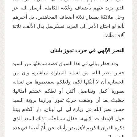
الذي يزيد عنهم بأضعاف وعُدّته الكاملة، أرسل الله عز
وجل ملائكةً بمقدار ثلاثة أضعاف المجاهدين، بل أخبرهم
بأنه لو احتاج الأمر إلى المزيد فسنُرسل بدل الألف، ثلاثة
آلاف ملَك!
النصر الإلهي في حرب تموز بلبنان
وقد خطر ببالي في هذا السياق قصة سمعتُها من السيد
حسن نصر الله، من لسانه المبارك مباشرة، وإن من
الخسارة أن لا أنقُلَها لكم، ولعلكم سمعتموها من لسانه
بصورة أكمل وتفاصيل أكثر، أو لعلكم عشتم أمثالها:
حظيتُ بعد أن وضعَت حربُ تموز أوزارَها برؤية السيد
حسن نصر الله في زيارة لي إلى لبنان. دار الكلام بيننا
حول الإمدادات الإلهية، فقال سماحتُه: "ذلك المدد الذي
ذكره القرآن الكريم لأهل بدر رأيناه نحن بأُمّ أعيننا في هذه
الحرب!"