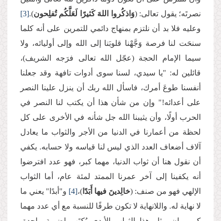
نصرتَه؛ يقول تعالى: (
وَاذكُروا اللهَ كَثيرًا لَعَلَّكُم تُفلِحون
).
[3]
وعليه فلا بد أن نلتزم بمنهاج دائمي للتمرين على أنه كلما
سنحَت لنا فرصة وَجَّهْنا قلوبَنا إلى الله وإلى أوليائه، ولا
سيما الإمام الحجة (عجّل الله تعالى فرَجه الشريف)،
قائلين له: "يا سيدي، لسنا سوى أدوات تافهة وقد جعلنا
أنفسنا طوعَ أمرك، فاسأل الله ربك أن ينزل علينا النصر
على أعدائه!" وإن من شأن هذا أن يكتب لنا النصر في
الحرب أولًا، وأن يثيبنا الله جل شأنه في الأخرى على كل
لحظة من أعمارنا في الدنيا من الأجر والثواب ما يعادل
آلاف أضعاف العدد الذي ليس لنا قياسه ولا حسابه. يكفي
أن نقول هنا أن ثواب الدنيا، مهما كبر، فهو عدد افترضوا
أنه يكفينا إلى آخر عمرنا الممتد لمئة عام، أما الثواب
الإلهي فهو من صنف: (
خالِدينَ فيها أَبَدًا
)،
[4]
و"أبدًا" يعني ما
لا نهاية له. واللانهاية لا تكون طرفًا للنسبة مع أي عدد مهما
كبر، وإن مثل هذا الثواب الأبدي يُكتَب لضربةٍ واحدة،