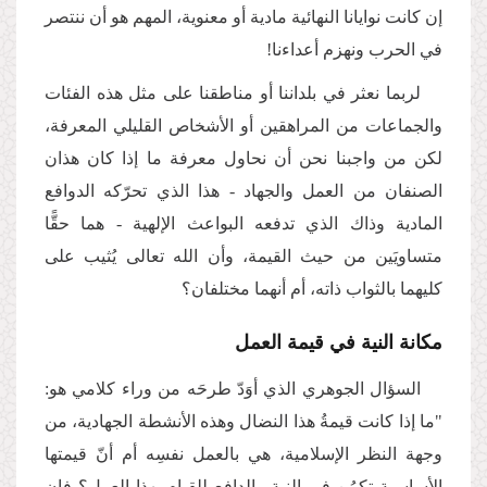
إن كانت نوايانا النهائية مادية أو معنوية، المهم هو أن ننتصر
في الحرب ونهزم أعداءنا!
لربما نعثر في بلداننا أو مناطقنا على مثل هذه الفئات
والجماعات من المراهقين أو الأشخاص القليلي المعرفة،
لكن من واجبنا نحن أن نحاول معرفة ما إذا كان هذان
الصنفان من العمل والجهاد - هذا الذي تحرّكه الدوافع
المادية وذاك الذي تدفعه البواعث الإلهية - هما حقًّا
متساويَين من حيث القيمة، وأن الله تعالى يُثيب على
كليهما بالثواب ذاته، أم أنهما مختلفان؟
مكانة النية في قيمة العمل
السؤال الجوهري الذي أوَدّ طرحَه من وراء كلامي هو:
"ما إذا كانت قيمةُ هذا النضال وهذه الأنشطة الجهادية، من
وجهة النظر الإسلامية، هي بالعمل نفسِه أم أنّ قيمتها
الأساسية تكمُن في النية والدافع للقيام بهذا العمل؟ فإن