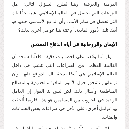
القومية والعرقية. وهنا يُطرح السؤال التالي: "هل
النزاعات التي تحصل في العالم الإسلامي تشبه حقًّا تلك
التي تحصل في سائر الأمم، وأن الدافع الأساسي خلفَها هو
أيضًا تلك الأمور المادية، أم ثمّةَ هنا عوامل أخرى لذلك؟
الإيمان والروحانية في أيام الدفاع المقدس
ولو أننا وقَعْنا على إحصائيات دقيقة فلعلّنا سنجد أن
الغالبية العظمى من الصراعات التي تنشب في داخل
العالم الإسلامي هي أيضًا نتيجةَ تلك الدوافع ذاتها، وأن
نزاعاتهم تتمَحوَر حول الأمور المادية والحدودية والمصالح
المناطقية وأمثال ذلك، لكن ليس لنا القول إن العامل
الوحيد في الحروب بين المسلمين هو هذا، فلربما أُلحقَت
بها عوامل أخرى، على الأقل في صراعات بعضِ الجماعات
والفئات.
ولكي أضرب مثلًا عينيًّا عِشناه نحن أنفسنا أقول: في