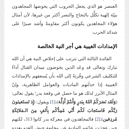
العنصر هو الذي يجعل الحروب التي يخوضها المجاهدون
بنِيّة إلهية تكلَّل بالنجاح والنصر أكثر من غيرها، لأن أمثال
هؤلاء المجاهدين يكونون أكثر مقاومةً وأشد صبرًا على
شدائد الحرب.
الإمدادات الغيبية هي أجر النية الخالصة
الفائدة الثالثة التي تترتب على إخلاص النية هي أن الله
تبارك وتعالى قد وعَد الذين يخوضون ميدان القتال أداءً
للتكليف الشرعي وقُربَةً إلى الله بأن يُسعفهم بالإمدادات
الغيبية إذا خذلَتهم الماديات والعوامل الظاهرية، وإنّ
المثال الأبرز لذلك هو ما حصل في وقعة بدر؛ يقول تعالى:
(
وَلَقَد نَصَرَكُمُ اللهُ بِبَدرٍ وَأَنتُمْ أَذِلَّة
)،
[1]
ويقول: (
إِذ تَستَغيثونَ
رَبَّكُم فَاستَجابَ لَكُم أَنّي مُمِدُّكُم بِأَلفٍ مِنَ الـمَلائِكَةِ
مُردِفين
).
[2]
فالمجاهدون في معركة بدر كانوا 313، لكنهم
حين عجزَت عدّتهم المادية عن مجابهة جيش العدو بعدده