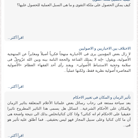
كیف یمكن الحصول على ملكة التقوى و ما هی السبل العملیة للحصول علیها؟
اقرأ أكثر...
الاختلاف بین الاخباریین و الاصولیین
لا زال بعض المؤمنین یرى فی الأخباریة منهجاً فكریاً أصیلاً ومغایراً عن المنهجیة
الأُصولیة، ویقول: «إنه لا یمتلك القناعة والحجة التامة بینه وبین الله عزّوجلّ فی
سلامة وحجیة الاستنباط الأُصولی». ویفند رأی أحد الفقهاء العظام: «الأُصولیة
المعاصرة أُصولیة نظریة فقط، ولكنها عملیاً...
اقرأ أكثر...
تأثیر الزمان و المكان فی تغییر الاحكام
بعد سیاحة ممتعة فی رحاب رسائل بعض علمائنا الأعلام المتعلقة بتاثیر الزمان
والمكان على الأحكام الشرعیة... اتسائل هل یسمى هذا التاثیر المطروح تاثیرا
حقیقیا على الاحكام ام انه كنائی؟ واذا كان كنائیانخلص بذلك الى نتیجة واضحة هی
أن ما كان كنائیا وعلى سبیل المجاز فهو لیس بحقیقی.. فما أطلق علیه تأثیر هو
فی...
اقرأ أكثر...