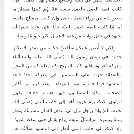
كانت قيمة العمل بالعمل نفسه فلا يَهُم كثيرًا مقدارُ ما
نصبو إليه من وراء العمل، حتى وإن كانت مصالح مادية،
أما إذا كانت قيمة العمل بالنِيّة حقًّا، فإن علينا حينها أن
نجتهد في جعل نوايانا من هذه الأعمال أكثر خلوصًا ونقاءً.
ولكي لا أُطيل عليكم سأقُصّ حكاية من صدر الإسلام،
حدثَت في زمان رسول الله (صلّى الله عليه وآله) أثناء
معركة أحُد وسجّلَتها كتُب التاريخ: كلنا يعلم كم من المِحن
والشدائد جرَت على المسلمين في معركة أحد؛ فلقد
استشهد فيها حمزة، سيد الشهداء، وعدد كبير من أكابر
الصحابة، وتكبّد المسلمون فيها خسائر فادحة. يقول
الراوي: كنتُ يومَ غزوة أحُد إلى جانب النبي (صلّى الله
عليه وآله) وإذا برجل نزل إلى ميدان القتال مسرعًا، ونظر
يمنةً ويسرة، ثم استَلّ سيفَه وراح يقاتل حتى سقط شهيدًا.
وإذ كنتُ إلى جانب النبي أنظر إلى المشهد سألتُه عن