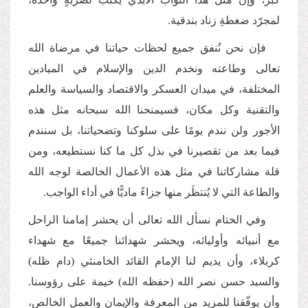
لمجرّد ضغطةِ زناد بندقية.
فإن نحن نُنفق جميع لحظات حياتنا في مرضاة الله
تعالى وطاعته ونخدم الدين والإسلام في الميادين
المختلفة، في ميدان العسكر والاقتصاد والسياسة والعلم
والتقنية وكل مكان، فسيمنحنا الله سبحانه مثل هذه
الأجور ولن نندم يومًا على سلوكنا وتضحياتنا، بل سنندم
فيما بعد من تقصيرنا في بذل كل ما كنا نستطيعه، ومن
قلة مشاركاتنا في مثل هذه الأعمال الخالصة لوجه الله
والطاعة التي لا يُنتظَر منها جزاءً ماديًّا في أداء الواجب.
وفي الختام نسأل الله تعالى أن يحشر إمامنا الراحل
مع أنبيائه وأوليائه، ويحشر شهدائنا جميعًا مع شهداء
كربلاء، وأن يديم لنا الإمام القائد الخامنئي (دام ظله)
والسيد حسن نصر الله (حفظه الله) خيمة على رؤوسنا.
وأن يوفّقنا للمزيد من المعرفة والإيمان والعمل الخالص،