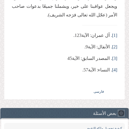
ويجعل عواقبنا على خير، ويشملنا جميعًا بدعوات صاحب
الأمر (عجّل الله تعالى فرَجه الشريف).
[1]
. آل عمران: الآية123.
[2]
. الأنفال: الآية9.
[3]
. المصدر السابق: الآية45
[4]
. النساء: الآية57.
فارسی
بعض الأسئلة
كیفیة تحصیل ملكة التقوى