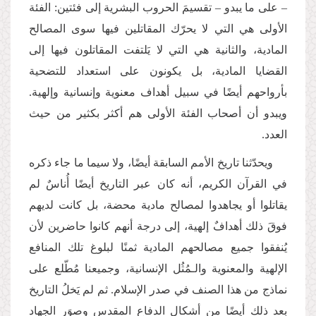
– على ما يبدو – تقسيمَ الحروب البشرية إلى فئتين: الفئة
الأولى هي التي لا يحرّك المقاتلين فيها سوى المصالح
المادية، والثانية هي التي لا يَلتفت المقاتلون فيها إلى
القضايا المادية، بل يكونون على استعداد للتضحية
بأرواحهم أيضًا في سبيل أهداف معنوية وإنسانية وإلهية.
ويبدو أن أصحاب الفئة الأولى هم أكثر بكثير من حيث
العدد.
ويحدّثنا تاريخ الأمم السابقة أيضًا، ولا سيما ما جاء ذكره
في القرآن الكريم، أنه كان عبر التاريخ أيضًا أُناسٌ لم
يقاتلوا أو يجاهدوا لمصالح مادية محضة، بل كانت لديهم
فوقَ ذلك أهدافٌ إلهية، إلى درجة أنهم كانوا حاضرين لأن
يُنفقوا جميع مصالحهم المادية ثمنًا لبلوغ تلك المنافع
الإلهية والمعنوية والـمُثُل الإنسانية، وجميعنا مُطّلع على
نماذج من هذا الصنف في صدر الإسلام. ثم لم يَخلُ التاريخ
بعد ذلك أيضًا من أشكال الدفاع المقدس وصوَر الجهاد