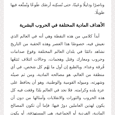
وناصرًا ودليلًا وعَينًا، حتى تُسكِنه أرضَك طَوعًا وتُمتِّعه فيها
طويلًا.
الأهداف المادية المختلفة في الحروب البشرية
أبدأ كلامي من هذه النقطة وهي أنه في العالم الذي
نعيش فيه، خصوصًا هذا العصر وهذه الحقبة من التاريخ
نشاهد دائمًا في بلدان العالم المختلفة وقوعَ صدامات
وحروب ومعارك وقتل وهجمات، وحالات ائتلاف تَتبَعُها
فُرقة وعداء. وبالطبع إن أول ما يَهُم كل شخص، في أي
منطقة من العالم، هو مصالحه المادية، ومن ثم صيتُه
وشهرته، وميوله القومية والوطنية، وهو أن يحافظ على
عزة بلده وكرامته. فلا نجد في العالم بلدًا وقعَت فيه كل
هذه الحروب والثورات والانقلابات وأمثالها من دون أن
يكون لهذين العاملين دورٌ فيها: فإما أن تكون المصالح
المادية، الفردية أو الجماعية، هي المستهدَفة، أو يكون