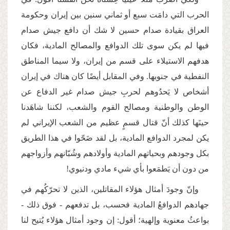
الحرب التي دامَت سبع أو ثماني سنين بين إيران وحكومة
العراق بقيادة صدام حسين لا شك أن دافع جيش صدام
فيها لم يكن سوى تلك الدوافع والمصالح المادية، فكان
هدفهم الاستيلاء على قسم من إيران، ولا سيما المناطق
النفطية في جنوبها. وفي المقابل أيضًا كان هناك في إيران
أشخاص لا يَحدُوهم لحربِ جيش صدام غير الدفاع عن
الوطن والوطنية ومصالح القوم والشعب، لكننا شاهَدنا
حينَها كذلك أنّ قتال قسمٍ عظيم من الشعب الإيراني لم
يكن لمجرد الدوافع المادية، بل لقد ضَحّوا في هذا الطريق
بكل وجودهم وبحياتهم المادية وأولادهم وشُبّانهم وأزواجهم
من دون أن يَطمَعوا بأي شيء مادي ودنيوي!
وإنّ وجودَ أمثال هؤلاء المقاتلين، الذين لا تحرّكُهم في
جهادهم الدوافعُ المادية فحسب، بل تدفعهم - فوق ذلك -
بواعثُ معنوية وإلهية؛ أقول: إن وجود أمثال هؤلاء يُتيح لنا