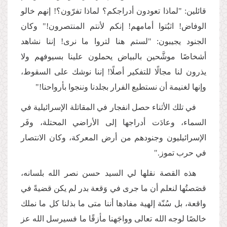
قائلين: "لماذا تعودون أدراجكم؟ لماذا تفرّون؟! إنهم خالو
الوفاض! اثبُتوا أمامهم! إنكم لأنتم المنتصرون!" وكان
الجنود يجيبون: "لستم هنا لتروا ما نرى! إننا نشاهد
أشخاصًا موشَّحين بالبياض يحملون علينا بسيوفهم ولا
يذرون لنا مجالًا للتفكير أصلًا! إننا نوشك على السقوط،
وإنها لغنيمة أن نستطيع الفرار بجلدنا وننجوا بأرواحنا!"
في تلك الأثناء حصل انفجار في المقاتلة الإسرائيلية في
السماء، وعادَت أدراجها إلى الأراضي المحتلة، وفَر
الإسرائيليون وجنودهم من أرض المعركة، وكان الانتصار
في حرب تموز."
هذه القصة نقلها لي السيد حسن نصر الله بلسانه،
قصَصتُها لنعلم أن ما جرى في وَقعة بدر لم يكن قضيةً في
واقعة، بل سُنّة إلهية مفادها أننا متى ما بذلنا كل ما نملك
خالصًا لوجه الله تعالى وواجَهنا مأزقًا ما فسيرسل الله عز