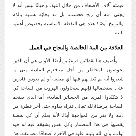
قيمتَه آلاف الأضعاف من خلال النية. وأحيانًا ليس أنه لا
يجني منه أي ربح فحسب، بل قد يجابَه بسببه بالذم
والتوبيخ أيضًا! هذه هي النقطة الأساسية بخصوص أهمية
النية.
العلاقة بين النية الخالصة والنجاح في العمل
وأُضيف هنا نقطتَين فرعيّتين أيضًا: الأولى هي أن الذين
يخوضون المخاطر من أجل منافعهم المادية متى ما
شَعروا أنه لم تَعُد لهم فيها أي منفعة أو لم يعودوا قادرين
على استحصالها فإنهم سيحاولون الهروب من الساحة كي
لا يتكبّدوا المزيد من الخسائر المادية، أما الذي يقتحم
الساحة مرضاةً لله تعالى فتراه يقاوم حتى آخر قطرة من
دمه ولا يفر من المواجهة أبدًا، لأنه يعلم أن كل لحظة
يقضيها في هذا المضمار وكل نفَس يشهقه فيه له فيه
ثواب، وأن الله يثيبه عليه في الآخرة أضعافًا مضاعَفة. هذا