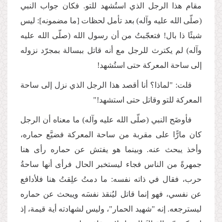
مقام هذا الرجل الذي استُشهد للتو. فكان جواب النبي
(صلّى الله عليه وآله) بعد تأمل لحظات [ما مضمونه]: ليس
شيئًا ذا بال! فتعجّبتُ من أن رسول الله (صلّى الله عليه
وآله) لم يكترث للرجل مع أنه قاتل ببسالة بمجرّد نزوله
إلى ساحة المعركة حتى استُشهد!
قلت: "لماذا؟ أنا أقصد هذا الرجل الذي نزل إلى ساحة
المعركة للتو وقاتل حتى استشهد!"
فأوضَح النبي (صلّى الله عليه وآله) ما معناه أن الرجل
كان مارًّا على مقربة من ساحة المعركة فضيَّع حماره،
وأخذ يبحث عنه. وبينما هو يفتش عن حماره رأى هنا
جمهرةً من الناس فجاء ليستخبر الحال فرأى أنها ساحةُ
حرب، فقال في ذاته نفسه: ما دمتُ علِقتُ هنا فلأدافع
عن نفسي، فهو إنما قاتل ليُنقذ نفسَه ويبحث عن حماره
ليسترجعه. إنه "شهيد الحمار"، وليس لشهادته أية قيمة، إذ