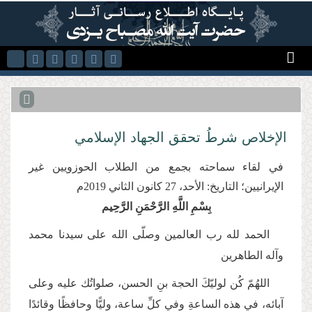
Skip to main content
الإخلاص شرطُ تحقق الجهاد الإسلامي
في لقاء سماحته بجمع من الطلاب الحوزويين غير
الإيرانيين؛ التاريخ: الأحد، 27 كانون الثاني 2019م
بِسْمِ اللَّهِ الرَّحْمَنِ الرَّحِیم
الحمد لله رب العالمين وصلّى الله على سيدنا محمد
وآله الطاهرين
اللهُمّ كُن لوليّكَ الحجة بنِ الحسن، صلواتُك عليه وعلى
آبائه، في هذه الساعةِ وفي كلِّ ساعة، وليًّا وحافظًا وقائدًا