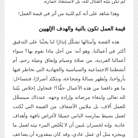
لم تكن نيّته القتالَ لله، بل لاستنقاذ حماره.
وهذا شاهد على أنه كم للنية من أثر في قيمة العمل!
قيمة العمل تكون بالنية والهدف الإلهيين
هذه القصة وأمثالها تشكّل إنذارًا لنا يحثّنا على التدقيق
أكثر في أعمالنا، وهو أنه: من أجل ماذا نقوم بها؟ سواء
أعمالنا الفردية، من صلاة وصيام وإنفاق وصِلة رحم، أم
أنشطتنا الاجتماعية والسياسية والجهادية التي نخاطر فيها
بأرواحنا، ونُظهر بسالةً وشجاعة، ونتكبّد أضرارًا، فنتساءل:
ما هو دافعنا من هذه الأعمال حقًّا؟! فنحاول إخلاص نيّتنا
لله تعالى وابتغاء مرضاته وإرادة وجهه. عندذاك سيسجَّل
للعمل آلاف، بل ملايين الأضعاف من القيمة التي تُكتب
لعمل بسيط يمارسه الناس جميعًا لأغراض تافهة وأهداف
عادية. وإنه لخسران مُبين أن لا يُخْلص المرء نيته لعمل ما
وينجزه مثل أي عمل عادي، وقد كان بمقدوره أن يضاعف