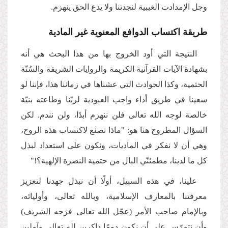
وجل الإمدادت الغيبية لنجدتنا ولا يدع الحق ينهزم.
طريقة اكتساب الدوافع المعنوية غير المادية
النتيجة التي أود الخروج بها من هذا البحث هي أنه
بشهادة الآيات القرآنية الكريمة والروايات الشريفة والسُنّة
الحتمية، وكذا الحوادث التي عشناها في زماننا هذا، فإننا لو
سعينا في طريق أداء واجب العبودية لربّنا وطاعته بنيّة
خالصة لوجه الله تعالى فلن ننهزم أبدًا، ولن نندم. لكن
السؤال المطروح هنا هو: "ماذا نصنع لاكتساب هذه الروح،
وهي أن لا نفكر في الماديات، ونكون على استعداد لبذل
كل ما لدينا، مطمئنّي البال من حتمية النصرة الإلهية؟!"
علينا، في هذه السبيل، أولًا أن نبذل جهدنا لتعزيز
معرفتنا بالمعارف الإسلامية، وبالله تعالى، وأوليائه،
وبالإمام صاحب الأمر (عجّل الله تعالى فرَجه الشريف)
وأن نتمرّس على أن نكون دومًا ذاكرين لله تعالى وآملين