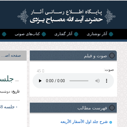
رفتن به محتوای اصلی
آثار نوشتاری
آثار گفتاری
کتاب‌های صوتی
ن
صوت و فیلم
صفحه اصلی
صوت:
45
جلسه 
تاریخ:
دوشنبه, 27 فروردين, 
فهرست مطالب
‹ جلسه 48
شرح جلد اول الأسفار الأربعه