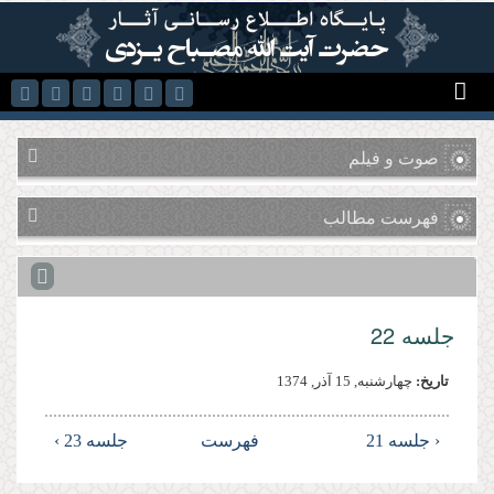
رفتن به محتوای اصلی
صوت و فیلم
فهرست مطالب
جلسه 22
تاریخ:
چهارشنبه, 15 آذر, 1374
‹ جلسه 21
فهرست
جلسه 23 ›