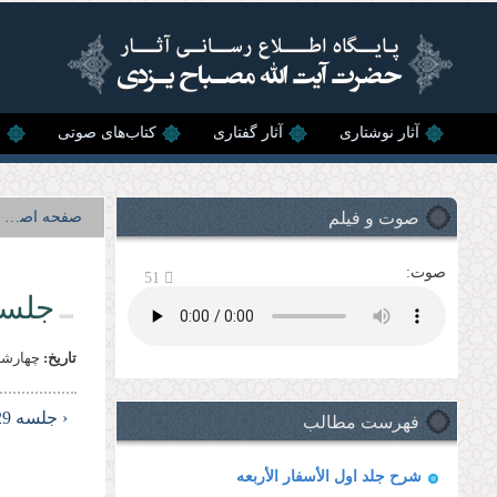
رفتن به محتوای اصلی
آثار نوشتاری
آثار گفتاری
کتاب‌های صوتی
ن
صوت و فیلم
صفحه اصلی
صوت:
51
جلسه 
تاریخ:
چهارشنبه, 6 د
فهرست مطالب
‹ جلسه 29
شرح جلد اول الأسفار الأربعه