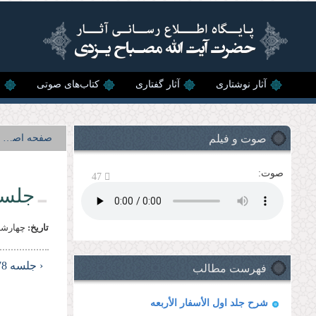
رفتن به محتوای اصلی
آثار نوشتاری
آثار گفتاری
کتاب‌های صوتی
ن
صوت و فیلم
صفحه اصلی
صوت:
47
جلسه 
تاریخ:
چهارشنبه, 16 خرد
فهرست مطالب
‹ جلسه 78
شرح جلد اول الأسفار الأربعه