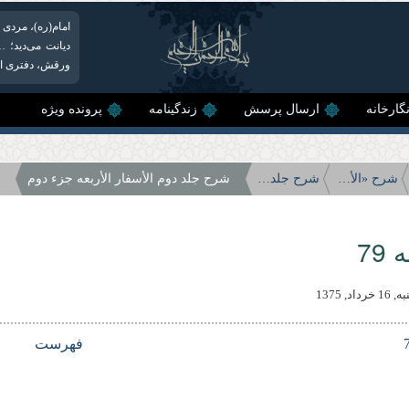
امام(ره)، مردى ب
دیانت مى‏‌دید؛
ورقش، دفترى است
گارخانه
ارسال پرسش
زندگینامه
پرونده ویژه
شرح «الأسفار الأربعه»
شرح جلد دوم الأسفار الأربعه
شرح جلد دوم الأسفار الأربعه جزء دوم
79
اد, 1375
فهرست