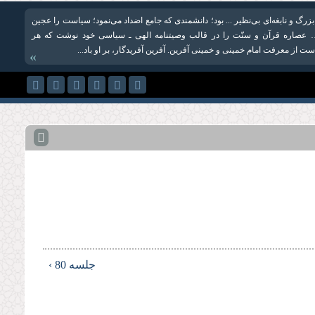
زرگ و نابغه‌‏اى بى‌‏نظیر ... بود؛ دانشمندى كه جامع اضداد مى‏‌نمود؛ سیاست را عجین
 … عصاره قرآن و سنّت را در قالب وصیت‏نامه الهی‌ ـ سیاسى خود نوشت كه هر
 از معرفت امام خمینى و خمینى آفرین. آفرین آفریدگار، بر او باد...
»
جلسه 80 ›