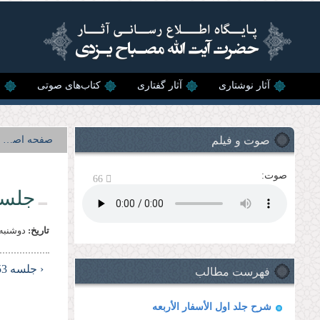
رفتن به محتوای اصلی
آثار نوشتاری
آثار گفتاری
کتاب‌های صوتی
ن
صوت و فیلم
صفحه اصلی
صوت:
66
جلسه 
تاریخ:
دوشنبه, 3 ارديبهشت, 
فهرست مطالب
‹ جلسه 53
شرح جلد اول الأسفار الأربعه