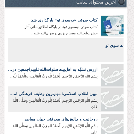
آخرین محتوای سایت
کتاب صوتی «به‌سوی تو» بارگذاری شد
کتاب صوتی «به‌سوی تو» در پایگاه اطلاع‌رسانی آثار
حضرت‌آیت‌الله مصباح یزدی ـ‌رضوان‌الله علیه‌...
به سوی تو
ارزش تشبّه به اهل‌بیت‌صلوات‌‌الله‌‌عليهم‌‌اجمعين در لباس و زندگی
بِسْمِ اللَّهِ الرَّحْمَٰنِ الرَّحِيمِ الْحَمْدُ لِلَّهِ رَبِّ الْعَالَمِينَ وَالْحَمْدُ لِلَّهِ...
تبیین انقلاب اسلامی؛ مهم‌ترین وظیفه فرهنگی امروز
بِسْمِ اللَّهِ الرَّحْمَنِ الرَّحِیم الْحَمْدُ لِلَّهِ رَبِّ الْعَالَمِينَ وَصَلَّى اللَّهُ
عَلَىٰ...
روحانیت و چالش‌های معرفتی جهان معاصر
بِسْمِ اللَّهِ الرَّحْمَنِ الرَّحِيم الْحَمْدُ للهِ رَبِّ العَالَمِین وَصَلَّی اللهُ
عَلَی...