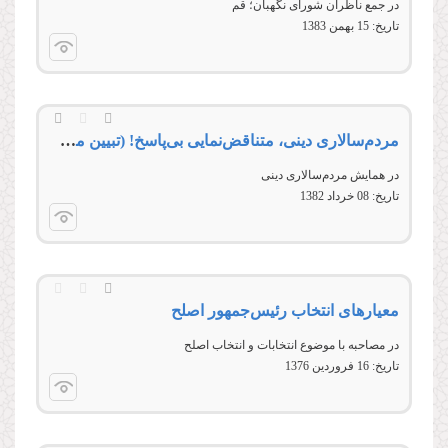
در جمع ناظران شورای نگهبان؛ قم
تاریخ:
15 بهمن 1383
مردم‌‏سالارى دینى، متناقض‏‌نمایى بى‏‌پاسخ! (تبیین مردم‌سالارى دینى)
در همایش مردم‌سالاری دینی
تاریخ:
08 خرداد 1382
معیارهای انتخاب رئیس‌جمهور اصلح
در مصاحبه با موضوع انتخابات و انتخاب اصلح
تاریخ:
16 فروردين 1376