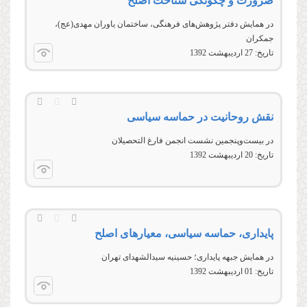
ضرورت و چگونگی شناخت اصلح
در همايش دفتر پژوهش‌های فرهنگی،‌ ساختمان ياوران مهدی(عج)،
جمکران
تاریخ:
27 ارديبهشت 1392
نقش روحانيت در حماسه سياسی
در بیست‌وپنجمین نشست انجمن فارغ‌ التحصیلان
تاریخ:
20 ارديبهشت 1392
پایداری، حماسه سیاسی، معیارهای اصلح
در همايش جبهه پايداری؛ حسينيه سيدالشهدای تهران
تاریخ:
01 ارديبهشت 1392