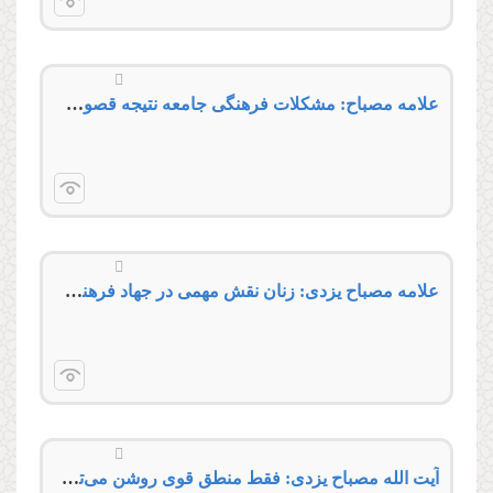
علامه مصباح: مشكلات فرهنگی جامعه نتیجه قصور در تحول دانشگاه‌ها است
علامه مصباح یزدی: زنان نقش مهمی در جهاد فرهنگی دارند
آیت الله مصباح یزدی: فقط منطق قوی روشن می‌تواند فتنه فرهنگی را خنثی‌کند