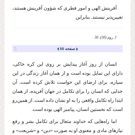
آفرینش الهى و امور فطرى كه شؤون آفرینش هستند،
تغییرپذیر نیستند. بنابراین
1. روم (30)، 30.
﴿ صفحه 66 ﴾
انسان از روز آغاز پیدایش بر روى این كره خاكى،
داراى این تمایل بوده است و از همان آغاز زندگى در این
سیاره، براى ارضاى این خواست تلاش كرده است. آن
خدایى كه انسان را براى تكامل در جهان آفریده، از همان
ابتدا راه تكامل واقعى را به او نشان داده است. از همین‌رو
است كه نخستین انسان، پیامبر الهى بوده است.
اما راه‌هایى كه خداوند متعال براى تكامل بشر و رفع
نیازهاى مادى و معنوى او به صورت «دین» و «شریعت» و