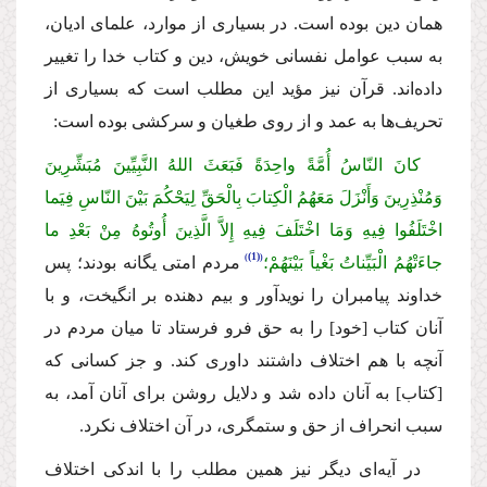
همان دین بوده است. در بسیارى از موارد، علماى ادیان،
به سبب عوامل نفسانى خویش، دین و كتاب خدا را تغییر
داده‌اند. قرآن نیز مؤید این مطلب است كه بسیارى از
تحریف‌ها به عمد و از روى طغیان و سركشى بوده است:
كانَ النّاسُ أُمَّةً واحِدَةً فَبَعَثَ اللهُ النَّبِیِّینَ مُبَشِّرِینَ
وَمُنْذِرِینَ وَأَنْزَلَ مَعَهُمُ الْكِتابَ بِالْحَقِّ لِیَحْكُمَ بَیْنَ النّاسِ فِیَما
اخْتَلَفُوا فِیهِ وَمَا اخْتَلَفَ فِیهِ إِلاَّ الَّذِینَ أُوتُوهُ مِنْ بَعْدِ ما
(1)
جاءَتْهُمُ الْبَیِّناتُ بَغْیاً بَیْنَهُمْ؛
مردم امتى یگانه بودند؛ پس
خداوند پیامبران را نویدآور و بیم دهنده بر انگیخت، و با
آنان كتاب
[
خود
]
را به حق فرو فرستاد تا میان مردم در
آنچه با هم اختلاف داشتند داورى كند. و جز كسانى كه
[
كتاب
]
به آنان داده شد و دلایل روشن براى آنان آمد، به
سبب انحراف از حق و ستمگرى، در آن اختلاف نكرد.
در آیه‌اى دیگر نیز همین مطلب را با اندكى اختلاف