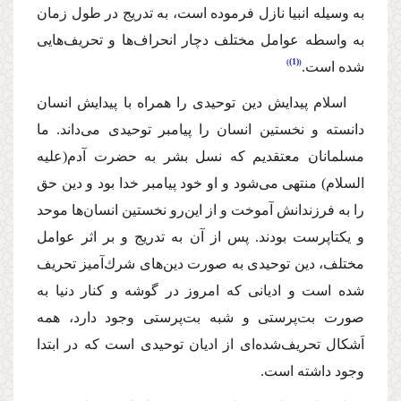
به وسیله انبیا نازل فرموده است، به تدریج در طول زمان
به واسطه عوامل مختلف دچار انحراف‌ها و تحریف‌هایى
(1)
شده است.
اسلام پیدایش دین توحیدى را همراه با پیدایش انسان
دانسته و نخستین انسان را پیامبر توحیدى مى‌داند. ما
مسلمانان معتقدیم كه نسل بشر به حضرت آدم
(علیه
السلام)
منتهى مى‌شود و او خود پیامبر خدا بود و دین حق
را به فرزندانش آموخت و از این‌رو نخستین انسان‌ها موحد
و یكتاپرست بودند. پس از آن به تدریج و بر اثر عوامل
مختلف، دین توحیدى به صورت دین‌هاى شرك‌آمیز تحریف
شده است و ادیانى كه امروز در گوشه و كنار دنیا به
صورت بت‌پرستى و شبه بت‌پرستى وجود دارد، همه
اَشكال تحریف‌شده‌اى از ادیان توحیدى است كه در ابتدا
وجود داشته است.