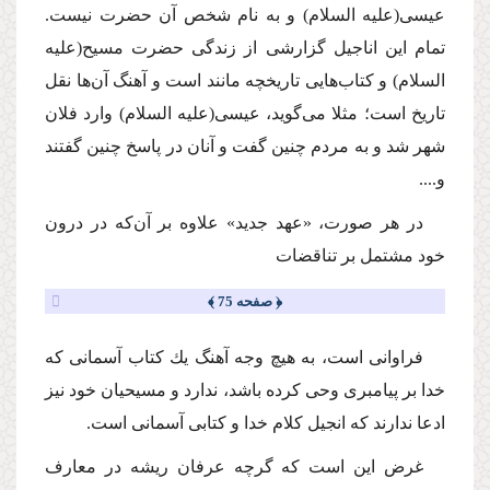
عیسى
(علیه السلام)
و به نام شخص آن حضرت نیست.
تمام این اناجیل گزارشى از زندگى حضرت مسیح
(علیه
السلام)
و كتاب‌هایى تاریخچه مانند است و آهنگ آن‌ها نقل
تاریخ است؛ مثلا مى‌گوید، عیسى
(علیه السلام)
وارد فلان
شهر شد و به مردم چنین گفت و آنان در پاسخ چنین گفتند
و...‌.
در هر صورت، «عهد جدید» علاوه بر آن‌كه در درون
خود مشتمل بر تناقضات
﴿ صفحه 75 ﴾
فراوانى است، به هیچ وجه آهنگ یك كتاب آسمانى كه
خدا بر پیامبرى وحى كرده باشد، ندارد و مسیحیان خود نیز
ادعا ندارند كه انجیل كلام خدا و كتابى آسمانى است.
غرض این است كه گرچه عرفان ریشه در معارف