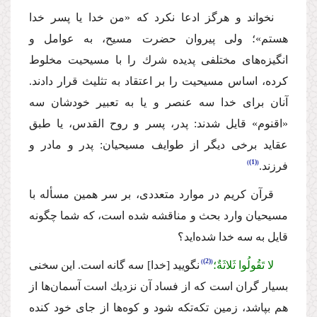
نخواند و هرگز ادعا نكرد كه «من خدا یا پسر خدا
هستم»؛ ولى پیروان حضرت مسیح، به عوامل و
انگیزه‌هاى مختلفى پدیده شرك را با مسیحیت مخلوط
كرده، اساس مسیحیت را بر اعتقاد به تثلیث قرار دادند.
آنان براى خدا سه عنصر و یا به تعبیر خودشان سه
«اقنوم» قایل شدند: پدر، پسر و روح القدس، یا طبق
عقاید برخى دیگر از طوایف مسیحیان: پدر و مادر و
(1)
فرزند.
قرآن كریم در موارد متعددى، بر سر همین مسأله با
مسیحیان وارد بحث و مناقشه شده است، كه شما چگونه
قایل به سه خدا شده‌اید؟
(2)
لا تَقُولُوا ثَلاثَةٌ؛
نگویید
[
خدا
]
سه گانه است.
این سخنى
بسیار گران است كه از فساد آن نزدیك است آسمان‌ها از
هم بپاشد، زمین تكه‌تكه شود و كوه‌ها از جاى خود كنده