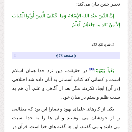
تعبیر چنین بیان مى‌كند:
إِنَّ الدِّینَ عِنْدَ اللهِ الإِْسْلامُ وَمَا اخْتَلَفَ الَّذِینَ أُوتُوا الْكِتابَ
إِلاّ مِنْ بَعْدِ ما جاءَهُمُ الْعِلْمُ
1. بقره (2)، 213.
﴿ صفحه 73 ﴾
(1)
بَغْیاً بَیْنَهُمْ؛
در حقیقت، دین نزد خدا همان اسلام
است. و كسانى كه كتاب آسمانى به آنان داده شد اختلافى
[
در آن
]
ایجاد نكردند مگر بعد از آگاهى و علم، آن هم به
سبب ظلم و ستم در میان خود.
یكى از كارهاى علماى یهود و نصارا این بود كه مطالبى
را از خودشان مى نوشتند و آن ها را به خدا نسبت
مى دادند و مى گفتند، این ها گفته هاى خدا است. قرآن در