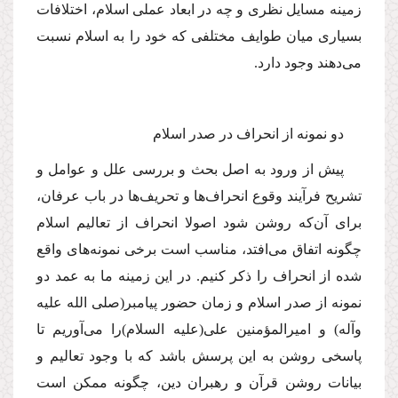
زمینه مسایل نظرى و چه در ابعاد عملى اسلام، اختلافات
بسیارى میان طوایف مختلفى كه خود را به اسلام نسبت
مى‌دهند وجود دارد.
دو نمونه از انحراف در صدر اسلام
پیش از ورود به اصل بحث و بررسى علل و عوامل و
تشریح فرآیند وقوع انحراف‌ها و تحریف‌ها در باب عرفان،
براى آن‌كه روشن شود اصولا انحراف از تعالیم اسلام
چگونه اتفاق مى‌افتد، مناسب است برخى نمونه‌هاى واقع
شده از انحراف را ذكر كنیم. در این زمینه ما به عمد دو
نمونه از صدر اسلام و زمان حضور پیامبر
(صلى الله علیه
وآله)
و امیرالمؤمنین على
(علیه السلام)
را مى‌آوریم تا
پاسخى روشن به این پرسش باشد كه با وجود تعالیم و
بیانات روشن قرآن و رهبران دین، چگونه ممكن است