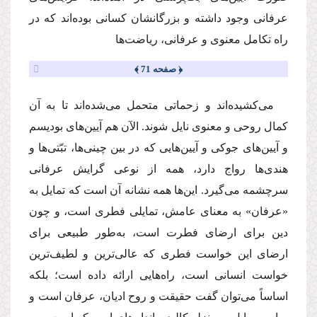
عرفانى وجود داشته و بزرگانشان كسانى بوده‌اند كه در
راه تكامل معنوى و عرفانى، ریاضت‌ها
﴿ صفحه 71 ﴾
مى‌كشیده‌اند و زحماتى متحمل مى‌شده‌اند تا به آن
كمال روحى و معنوى نایل شوند. الآن هم آیین‌هاى بودیسم
و آیین‌هاى جوكى و آیین‌هایى كه در بین چینى‌ها، تبّتى‌ها و
هندى‌ها رواج دارد، همه از نوعى گرایش عرفانى
سرچشمه مى‌گیرد. این‌ها همه نشانه آن است كه تمایل به
«عرفان» به معناى عامش، تمایلى فطرى است، و چون
دین براى ارضاى فطرت است، به‌طور طبیعى براى
ارضاى این خواست فطرى كه عالى‌ترین و لطیف‌ترین
خواست انسانى است، راه‌هایى ارائه داده است؛ بلكه
اساساً مى‌توان گفت حقیقت و روح ادیان، عرفان است و