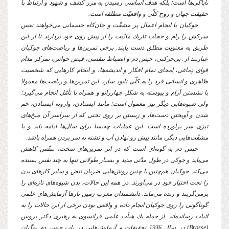
ناپاكى‌ها است؛ بلكه هدف اساسى رسیدن به مرز كشف و شهود و ارتباط با
حقیقت جهان و روح كلّى و واقعیّت مطلقه است.
جوكیان با انجام اعمال پر مشقّت و جان‌كاه جسمانى مى‌خواهند نفس
سركش را رام و حجاب تاریك مادّیت را از پیش روى خود بردارند تا از این
طریق به معنویت مطلق دست یابند. برخى تمرین‌ها و ریاضت‌هاى جوكیان
عبارتند از: بى‌حركتى، حبس دم و انضباط تنفسى، قبض حواس، تمركز مدام
قواى دِماغى، اِمحاى تمام افكار و اندیشه‌ها، و انجام كارهایى كه شخصیت
ظاهرى و انسانى فرد را به كلّى نابود سازد. این تمرین‌ها و ریاضت‌ها معمولا
با نشستن آرام و پیوسته به شكل چهارزانو و همراه با تأمّل انجام مى‌گیرد؛
ولى شیوه‌هایى دیگر نیز معمول است؛ مانند ایستادن، وارونه ایستادن، خم
شدن و آویختن دست‌ها، و زیستن بر روى تختى كه از سراسر آن میخ‌هاى
تیزى سر برآورده است. این عملیات چه‌بسا براى سال‌ها ادامه یابد و با
مشقّت‌هایى دیگر، مانند پیش رو نهادن آب و تشنه به سر بردن همراه باشد.
حبس دم به گونه‌اى است كه در اثر تمرین‌هاى سخت، تنفّس كاهش
مى‌یابد و جوكى در طول مدّتى مدید و بسیار طولانى تنها به چند نفس بسنده
مى‌كند. جوكیان هم‌چنین با چنین روش‌هایى ضربان نبض و سایر كارهاى بدن
را تحت اختیار خود در مى‌آورند. در همه این حالات، بدن شیوه‌هاى تازه‌اى را
بر‌مى‌گزیند و زنده مى‌ماند. دانشمندان مغرب زمین بارها آزمایش‌هاى علمى
گوناگونى را روى جوكیان انجام داده و واقعى بودن برخى از این حالات را به
اثبات رسانده‌اند. از جمله یك هیأت علمى فرانسوى به رهبرى دكتر بروس
(
Brosse
) در سال 1936 تحقیقات و آزمایش‌هایى در باب حبس دم یوگیان