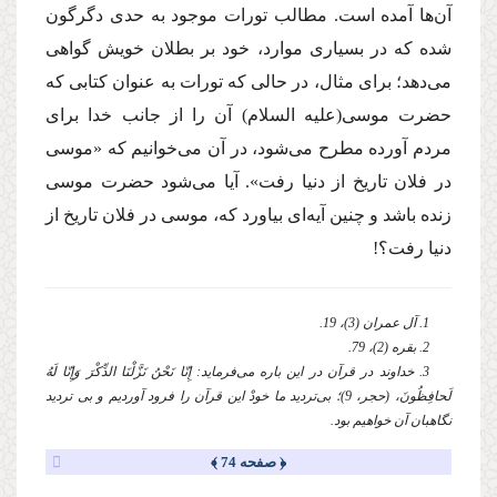
آن‌ها آمده است. مطالب تورات موجود به حدى دگرگون
شده كه در بسیارى موارد، خود بر بطلان خویش گواهى
مى‌دهد؛ براى مثال، در حالى كه تورات به عنوان كتابى كه
حضرت موسى
(علیه السلام)
آن را از جانب خدا براى
مردم آورده مطرح مى‌شود، در آن مى‌خوانیم كه «موسى
در فلان تاریخ از دنیا رفت». آیا مى‌شود حضرت موسى
زنده باشد و چنین آیه‌اى بیاورد كه، موسى در فلان تاریخ از
دنیا رفت؟!
1. آل عمران (3)، 19.
2. بقره (2)، 79.
3. خداوند در قرآن در این باره مى‌فرماید: إِنّا نَحْنُ نَزَّلْنَا الذِّكْرَ وَإِنّا لَهُ
لَحافِظُونَ، (حجر، 9)؛ بى‌تردید ما خودْ این قرآن را فرود آوردیم و بى تردید
نگاهبان آن خواهیم بود.
﴿ صفحه 74 ﴾