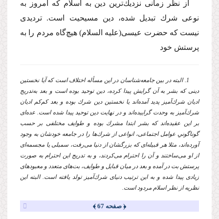
از نظر زمانى نزدیك‌ترین دین به اسلام كه امروز به
نوعى شرك تبدیل شده، دین مسیحیت است. تردیدى
نیست كه حضرت عیسى
(علیه السلام)
هیچ‌گاه مردم را به
پرستش خود
1. البته در بین جامعه‌شناسان در این مسأله اختلاف است كه آیا نخستین
دینى كه بشر به آن گرایش پیدا كرده، دین توحید بوده است و بعد به‌تدریج
ادیان شرك‌آمیز پدید آمده‌اند یا نخستین دین شرك بوده و بعد كم‌كم ادیان
شرك‌آمیز به وحدت گراییده‌اند و در نهایت دین توحید پیدا شده است. عده‌اى
بر این عقیده‌اند كه بشر ابتدا مشرك بوده و طوایف مختلفى بر حسب
گوناگونىِ عوامل اجتماعى، انواعى از شرك‌ها را در جامعه خودشان به وجود
آورده‌اند، مثلا هر قبیله‌اى كه بزرگشان از دنیا مى‌رفت، سمبلى یا مجسمه‌اى
از او مى‌ساختند و آن را احترام مى‌كردند، و به تدریج این احترام به صورت
پرستش بت در آمده و بعد در میان قبایل و طوایف، بت‌هاى متعدد و معبودهاى
زیادى پیدا شده و به این ترتیب دنیاى شرك‌آمیز تولد یافته است. البته این
نظریه از نظر اسلام مردود است.
﴿ صفحه 67 ﴾