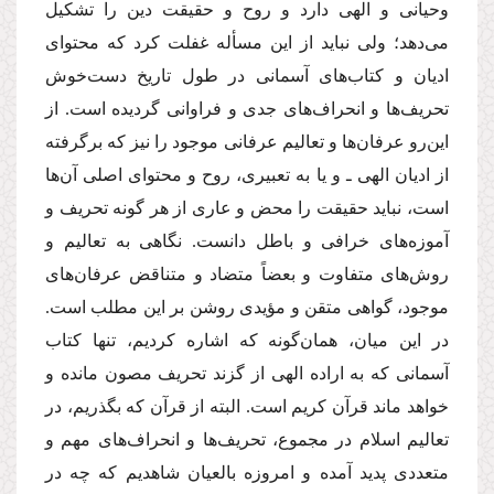
وحیانى و الهى دارد و روح و حقیقت دین را تشكیل
مى‌دهد؛ ولى نباید از این مسأله غفلت كرد كه محتواى
ادیان و كتاب‌هاى آسمانى در طول تاریخ دست‌خوش
تحریف‌ها و انحراف‌هاى جدى و فراوانى گردیده است. از
این‌رو عرفان‌ها و تعالیم عرفانى موجود را نیز كه برگرفته
از ادیان الهى ـ و یا به تعبیرى، روح و محتواى اصلى آن‌ها
است، نباید حقیقت را محض و عارى از هر گونه تحریف و
آموزه‌هاى خرافى و باطل دانست. نگاهى به تعالیم و
روش‌هاى متفاوت و بعضاً متضاد و متناقض عرفان‌هاى
موجود، گواهى متقن و مؤیدى روشن بر این مطلب است.
در این میان، همان‌گونه كه اشاره كردیم، تنها كتاب
آسمانى كه به اراده الهى از گزند تحریف مصون مانده و
خواهد ماند قرآن كریم است. البته از قرآن كه بگذریم، در
تعالیم اسلام در مجموع، تحریف‌ها و انحراف‌هاى مهم و
متعددى پدید آمده و امروزه بالعیان شاهدیم كه چه در