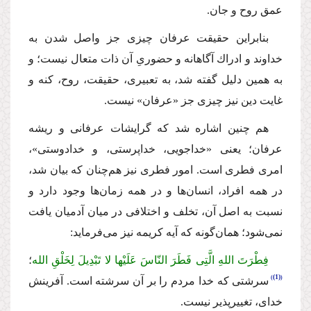
عمق روح و جان.
بنابراین حقیقت عرفان چیزى جز واصل شدن به
خداوند و ادراك آگاهانه و حضورىِ آن ذات متعال نیست؛ و
به همین دلیل گفته شد، به تعبیرى، حقیقت، روح، كنه و
غایت دین نیز چیزى جز «عرفان» نیست.
هم چنین اشاره شد كه گرایشات عرفانى و ریشه
عرفان؛ یعنى «خداجویى، خداپرستى، و خدادوستى»،
امرى فطرى است. امور فطرى نیز هم‌چنان كه بیان شد،
در همه افراد، انسان‌ها و در همه زمان‌ها وجود دارد و
نسبت به اصل آن، تخلف و اختلافى در میان آدمیان یافت
نمى‌شود؛ همان‌گونه كه آیه كریمه نیز مى‌فرماید:
فِطْرَتَ اللهِ الَّتِی فَطَرَ النّاسَ عَلَیْها لا تَبْدِیلَ لِخَلْقِ الله
؛
(1)
سرشتى كه خدا مردم را بر آن سرشته است. آفرینش
خداى، تغییرپذیر نیست.