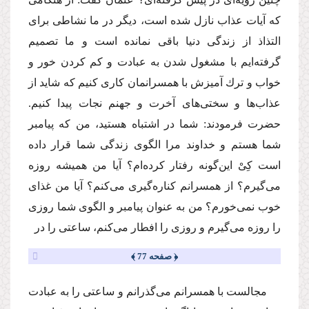
كه آیات عذاب نازل شده است، دیگر در ما نشاطى براى
التذاذ از زندگى دنیا باقى نمانده است و ما تصمیم
گرفته‌ایم با مشغول شدن به عبادت و كم كردن خور و
خواب و ترك آمیزش با همسرانمان كارى كنیم كه شاید از
عذاب‌ها و سختى‌هاى آخرت و جهنم نجات پیدا كنیم.
حضرت فرمودند: شما در اشتباه هستید، من كه پیامبر
شما هستم و خداوند مرا الگوى زندگى شما قرار داده
است كِىْ این‌گونه رفتار كرده‌ام؟ آیا من همیشه روزه
مى‌گیرم؟ از همسرانم كناره‌گیرى مى‌كنم؟ آیا من غذاى
خوب نمى‌خورم؟ من به عنوان پیامبر و الگوى شما روزى
را روزه مى‌گیرم و روزى را افطار مى‌كنم، ساعتى را در
﴿ صفحه 77 ﴾
مجالست با همسرانم مى‌گذرانم و ساعتى را به عبادت