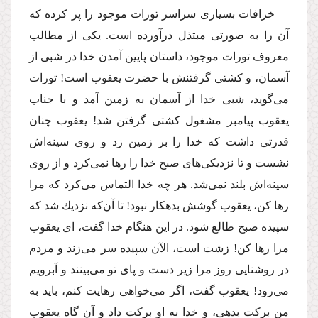
خرافات بسیارى سراسر تورات موجود را پر كرده كه
آن را به صورتى مبتذل درآورده است. یكى از مطالب
معروف تورات موجود، داستان پایین آمدن خدا در شبى از
آسمان، و كشتى گرفتنش با حضرت یعقوب است! تورات
مى‌گوید، شبى خدا از آسمان به زمین آمد و با جناب
یعقوب پیامبر مشغول كشتى گرفتن شد! یعقوب چنان
قدرتى داشت كه خدا را بر زمین زد و روى سینه‌اش
نشست و تا نزدیكى‌هاى صبح خدا را رها نمى‌كرد و از روى
سینه‌اش بلند نمى‌شد. هر چه خدا التماس مى‌كرد كه مرا
رها كن، یعقوب گوشش بدهكار نبود! تا آن‌كه نزدیك شد كه
سپیده صبح طالع شود. در این هنگام خدا گفت، اى یعقوب
مرا رها كن! زشت است، الآن سپیده سر مى‌زند و مردم
در روشنایى روز مرا زیر دست و پاى تو مى‌بینند و آبرویم
مى‌رود! یعقوب گفت، اگر مى‌خواهى رهایت كنم، باید به
من بركت بدهى، و خدا به او بركت داد و آن گاه یعقوب