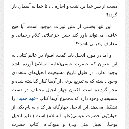
دست از سر خدا برداشت و اجازه داد تا خدا به آسمان باز
گردد!!
این تنها بخشى از متن تورات موجود است. آیا هیچ
عاقلى مى‌تواند باور كند چنین خزعبلاتى كلام رحمانى و
معارف وحیانى باشد؟!
و اما در مورد انجیل باید گفت، اصولا در عالم كتابى به
این عنوان كه حضرت عیسى
(علیه السلام)
آورده باشد
وجود ندارد. در طول تاریخ مسیحیت انجیل‌هاى متعددى
وجود داشته كه به تدریج برخى از آن‌ها كنار گذاشته شده و
محو گردیده است. اكنون چهار انجیل مختلف در دست
مسیحیان وجود دارد كه مجموع آن‌ها كتاب «
عهد جدید
» را
تشكیل مى‌دهد. این اناجیل چهارگانه هر كدام به نام یكى از
حواریّون حضرت عیسى
(علیه السلام)
است (نظیر انجیل
یوحنا، انجیل متى و...) و هیچ‌كدام كتاب حضرت