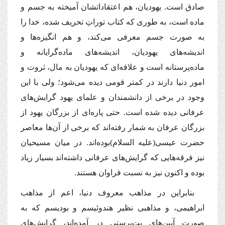
صادق است. یهودیان، هم اعتقاداتشان آمیخته به جسم و
ماده است، به طورى كه كتاب توراتِ تحریف شده، خدا را
به صورت جسم معرفى مى‌كند، و هم انگیزه‌ها و
اندیشه‌هاى یهودیان، اندیشه‌هاى ماده‌گرایانه و
ماده‌پرستانه است و علاقه‌اى كه یهودیان به مال، ثروت و
امور دنیا دارند در كمتر قومى دیده مى‌شود؛ ولى با این
وجود در برخى از دانشمندان و علماى یهود گرایش‌هاى
عرفانى دیده شده است. حتى پاره‌اى از بزرگان یهود از
بزرگان عرفان به شمار رفته‌اند كه برخى از آن‌ها معاصر
حضرت عیسى
(علیه السلام)
بوده‌اند. در میان مسیحیان
نیز فرقه‌هایى كه گرایش‌هاى عرفانى داشته‌اند بسیار زیاد
بوده و اكنون نیز به نسبت فراوان هستند.
بنابراین در مذاهب معروف دنیا، اعم از مذاهب
ابراهیمى، و مذاهبى نظیر هندوئیسم و بودیسم كه به
صورت آیین‌هاى بت‌پرستى در آمده‌اند، گرایش‌هاى