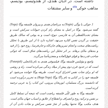
داشته است. در ادیان هندى، از هندوئیسم، بودیسم،
(1)
مذاهب جوكى
و سایر مشتقات
1. جوكى یا یوگى (
Yogin
) به مرتاضان هندى و پیروان فلسفه یوگا (
Yoga
)
گفته مى‌شود. یوگا در اصل به معناى رام كردن حیوانات سركش است و
معناى تحت‌اللفظى آن به فارسى «یوغ» است و به یوغى كه سالك طریق
حقیقت بر گردن نفس امّاره مى‌نهد، اشاره دارد تا از این طریق با تحمّل
ریاضت‌هاى سخت و انجام تمرین‌هاى جان‌كاه و جان‌فرسا، روح خود را از قید
و بندهاى مادّى برهاند. بر اثر تحمّل این ریاضت‌هاى شاق است كه جوكى
صاحب قدرت‌ها و قواى فوق‌العاده و معجزه‌آسا مى‌گردد.
واضع و مؤسّس فلسفه یوگا، فیلسوفى هندى به نام پاتانجلى (
Patanjali
)
است كه در حدود قرن دوم پیش از میلاد زندگى مى‌كرده است. راه و روشى
كه او براى نجات نفس اختراع كرده است، طریقه یوگا خوانده مى‌شود. او
فلسفه خود را در كتابى به نام راگا یوگا (
Raga Yoga
) به تحریر درآورده است
كه دانشمند بزرگ مسلمان، ابوریحان بیرونى، این كتاب را به عربى ترجمه
كرده است.
فلسفه یوگا به طور كلّى فلسفه ریاضت است كه نتیجه آن تسلط كامل
بر نفس و تزكیه روح و انصراف و انقطاع از علایق و اسباب جهان مادّى است.
هدف مكتب یوگا نه‌تنها رهایى از شرّ نفس سركش و نجات دادن آن از