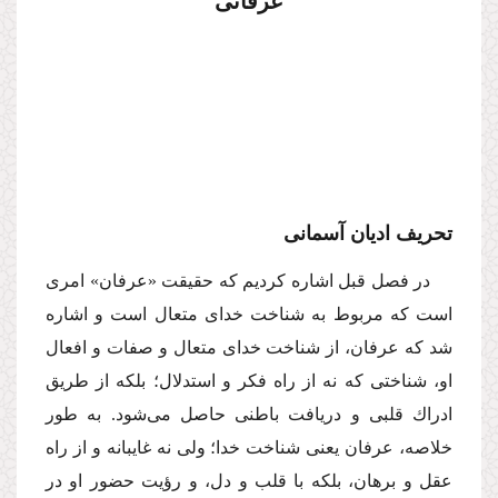
تحریف ادیان آسمانى
در فصل قبل اشاره كردیم كه حقیقت «عرفان» امرى
است كه مربوط به شناخت خداى متعال است و اشاره
شد كه عرفان، از شناخت خداى متعال و صفات و افعال
او، شناختى كه نه از راه فكر و استدلال؛ بلكه از طریق
ادراك قلبى و دریافت باطنى حاصل مى‌شود. به طور
خلاصه، عرفان یعنى شناخت خدا؛ ولى نه غایبانه و از راه
عقل و برهان، بلكه با قلب و دل، و رؤیت حضور او در