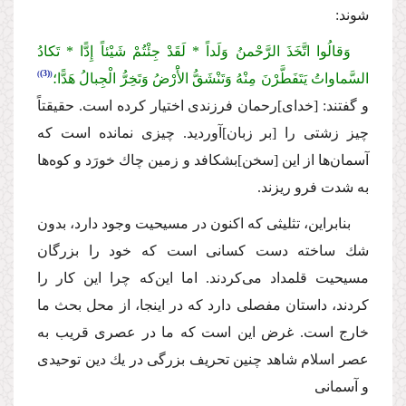
شوند:
وَقالُوا اتَّخَذَ الرَّحْمنُ وَلَداً * لَقَدْ جِئْتُمْ شَیْئاً إِدًّا * تَكادُ
(3)
السَّماواتُ یَتَفَطَّرْنَ مِنْهُ وَتَنْشَقُّ الأَْرْضُ وَتَخِرُّ الْجِبالُ هَدًّا؛
و گفتند:
[
خداى
]
رحمان فرزندى اختیار كرده است.
حقیقتاً
چیز زشتى را
[
بر زبان
]
آوردید. چیزى نمانده است كه
آسمان‌ها از این
[
سخن
]
بشكافد و زمین چاك خورَد و كوه‌ها
به شدت فرو ریزند.
بنابراین، تثلیثى كه اكنون در مسیحیت وجود دارد، بدون
شك ساخته دست كسانى است كه خود را بزرگان
مسیحیت قلمداد مى‌كردند. اما این‌كه چرا این كار را
كردند، داستان مفصلى دارد كه در اینجا، از محل بحث ما
خارج است. غرض این است كه ما در عصرى قریب به
عصر اسلام شاهد چنین تحریف بزرگى در یك دین توحیدى
و آسمانى