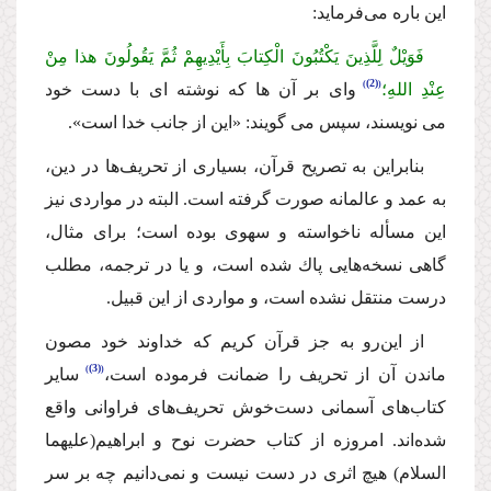
این باره مى‌فرماید:
فَوَیْلٌ لِلَّذِینَ یَكْتُبُونَ الْكِتابَ بِأَیْدِیهِمْ ثُمَّ یَقُولُونَ هذا مِنْ
(2)
عِنْدِ اللهِ؛
واى بر آن ها كه نوشته اى با دست خود
مى نویسند، سپس مى گویند: «این از جانب خدا است».
بنابراین به تصریح قرآن، بسیارى از تحریف‌ها در دین،
به عمد و عالمانه صورت گرفته است. البته در مواردى نیز
این مسأله ناخواسته و سهوى بوده است؛ براى مثال،
گاهى نسخه‌هایى پاك شده است، و یا در ترجمه، مطلب
درست منتقل نشده است، و مواردى از این قبیل.
از این‌رو به جز قرآن كریم كه خداوند خود مصون
(3)
ماندن آن از تحریف را ضمانت فرموده است،
سایر
كتاب‌هاى آسمانى دست‌خوش تحریف‌هاى فراوانى واقع
شده‌اند. امروزه از كتاب حضرت نوح و ابراهیم
(علیهما
السلام)
هیچ اثرى در دست نیست و نمى‌دانیم چه بر سر