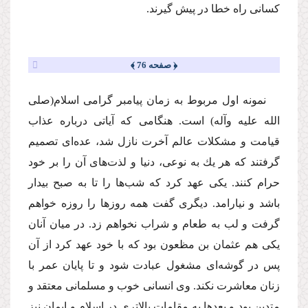
كسانى راه خطا در پیش گیرند.
﴿ صفحه 76 ﴾
نمونه اول مربوط به زمان پیامبر گرامى اسلام
(صلى
الله علیه وآله)
است. هنگامى كه آیاتى درباره عذاب
قیامت و مشكلات عالم آخرت نازل شد، عده‌اى تصمیم
گرفتند كه هر یك به نوعى، دنیا و لذت‌هاى آن را بر خود
حرام كنند. یكى عهد كرد كه شب‌ها را تا به صبح بیدار
باشد و نیارامد. دیگرى گفت همه روزها را روزه خواهم
گرفت و لب به طعام و شراب نخواهم زد. در میان آنان
یكى هم عثمان بن مظعون بود كه با خود عهد كرد از آن
پس در گوشه‌اى مشغول عبادت شود و تا پایان عمر با
زنان معاشرت نكند. وى انسانى خوب و مسلمانى معتقد و
متدین بود و بعدها به مقامات بالاترى در اسلام و ایمان نیز