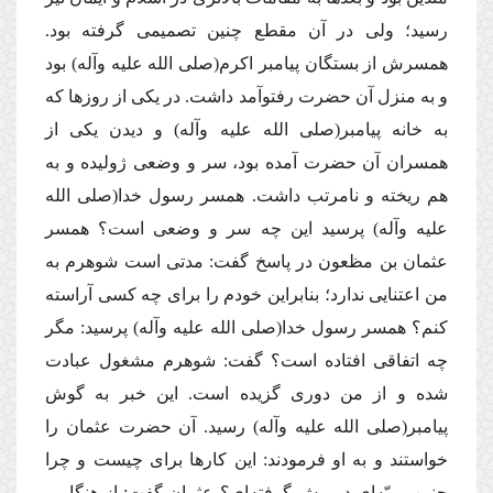
رسید؛ ولى در آن مقطع چنین تصمیمى گرفته بود.
همسرش از بستگان پیامبر اكرم
(صلى الله علیه وآله)
بود
و به منزل آن حضرت رفتوآمد داشت. در یكى از روزها كه
به خانه پیامبر
(صلى الله علیه وآله)
و دیدن یكى از
همسران آن حضرت آمده بود، سر و وضعى ژولیده و به
هم ریخته و نامرتب داشت. همسر رسول خدا
(صلى الله
علیه وآله)
پرسید این چه سر و وضعى است؟ همسر
عثمان بن مظعون در پاسخ گفت: مدتى است شوهرم به
من اعتنایى ندارد؛ بنابراین خودم را براى چه كسى آراسته
كنم؟ همسر رسول خدا
(صلى الله علیه وآله)
پرسید: مگر
چه اتفاقى افتاده است؟ گفت: شوهرم مشغول عبادت
شده و از من دورى گزیده است. این خبر به گوش
پیامبر
(صلى الله علیه وآله)
رسید. آن حضرت عثمان را
خواستند و به او فرمودند: این كارها براى چیست و چرا
چنین رویّه‌اى در پیش گرفته‌اى؟ عثمان گفت: از هنگامى