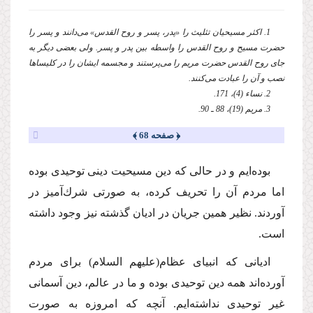
1. اكثر مسیحیان تثلیث را «پدر، پسر و روح القدس» مى‌دانند و پسر را
حضرت مسیح و روح القدس را واسطه بین پدر و پسر. ولى بعضى دیگر به
جاى روح القدس حضرت مریم را مى‌پرستند و مجسمه ایشان را در كلیساها
نصب و آن را عبادت مى‌كنند.
2. نساء (4)، 171.
3. مریم (19)، 88 ـ 90.
﴿ صفحه 68 ﴾
بوده‌ایم و در حالى كه دین مسیحیت دینى توحیدى بوده
اما مردم آن را تحریف كرده، به صورتى شرك‌آمیز در
آوردند. نظیر همین جریان در ادیان گذشته نیز وجود داشته
است.
ادیانى كه انبیاى عظام
(علیهم السلام)
براى مردم
آورده‌اند همه دین توحیدى بوده و ما در عالم، دین آسمانى
غیر توحیدى نداشته‌ایم. آنچه كه امروزه به صورت