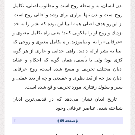
بدن انسان، به واسطه روح است و مطلوب اصلى، تكامل
روح است و بدن تنها ابزارى براى رشد و تعالى روح است.
از این‌رو هدف اصلى همه انبیا این بوده كه بشر را به خدا
نزدیك و روح او را ملكوتى كنند؛ یعنى راه تكامل معنوى و
«عرفانى» را به او بیاموزند. راه تكامل معنوى و روحى كه
انبیا به بشر ارائه دادند، راهى خدایى و عارى از هر گونه
كژى بود؛ ولى با تأسف، همان گونه كه احكام و عقاید
ادیان مختلف تحریف و مسخ شده است، روح عرفانى
ادیان نیز چه از بُعد نظرى و عقیدتى و چه از بعد عملى و
سیر و سلوك رفتارى مورد تحریف واقع شده است.
تاریخ ادیان نشان مى‌دهد كه در قدیمى‌ترین ادیان
شناخته شده، عناصر عرفانى وجود
﴿ صفحه 69 ﴾