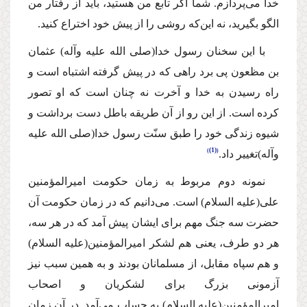
خدا مى‌پردازم. شما اگر تابع من هستید، باید از رفتار من
الگو بگیرید، نه این‌كه روشى را از پیش خود اختراع كنید.
با این سخنان رسول خدا
(صلى الله علیه وآله)
عثمان
بن مظعون پى برد راهى كه در پیش گرفته اشتباه است و
راه رسیدن به خدا و آخرت نه چنان است كه او تصور
كرده است. از این رو از آن طریقه باطل دست برداشت و
شیوه زندگى خود را طبق سنّت رسول خدا
(صلى الله علیه
(1)
وآله)
تغییر داد.
نمونه دوم مربوط به زمان حكومت امیرالمؤمنین
على
(علیه السلام)
است. مى‌دانیم كه در زمان حكومت آن
حضرت سه جنگ مهم براى ایشان پیش آمد كه در هر سه،
هر دو طرف، یعنى هم لشكر امیرالمؤمنین
(علیه السلام)
و هم سپاه مقابل، از مسلمانان بودند و به همین سبب نیز
آزمونى بزرگ براى لشكریان و اصحاب
امیرالمؤمنین
(علیه السلام)
به حساب مى‌آمد. در آن زمان