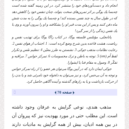
انجام داد و دست‌آوردهاى خود را منتشر كرد. در این زمینه گفته شده است
چه‌بسا یك یوگى بر اثر تمرین‌هاى سخت بتواند، چنان تنفس خود را كاهش دهد
كه در طول سال به چند نفس بسنده كند! و چه‌بسا یك یوگى را به مدت شش
ماه دفن كنند و پس از این مدت قبر او را بشكافند و او را بیرون آورند و وى با
یك نفس زندگى را از سر گیرد!
پاتانجلى، مؤسّس فلسفه یوگا، در كتاب راگا یوگا براى تهذیب نفس و
ریاضت، هشت قاعده بدین شرح وضع كرده است: 1. اجتناب از هواى نفس 2.
رعایت نظامات مذهب جوكى 3. نشستن به طرز معیّن 4. تنظیم نفَس و تكرار
لفظ اُم (
om
) 5. توجه به باطن و ترك محسوسات 6. تمركز حواس 7. مراقبه و
تفكّر 8. وصول به مقام فنا یا ایشوارا.
جوكى ایمان دارد كه در آیین یوگا مى‌توان هر عضو را از راه تمركز حواس
و توجه به آن بى‌حس كرد، و نیز مى‌توان به دلخواه خود نامرئى شد و یا بدن را
از حركت باز‌داشت و یا به رازهاى گذشته و آینده آگاهى حاصل كرد.
﴿ صفحه 70 ﴾
مذهب هندى، نوعى گرایش به عرفان وجود داشته
است. این مطلب حتى در مورد یهودیت نیز كه پیروان آن
در بین همه ادیان، بیش از همه گرایش به مادیات دارند