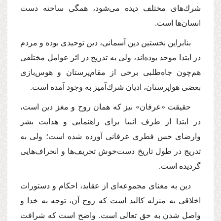
شرك‌هاى مختلف دیده مى‌شود، همگى ساخته دست
انسان‌ها است.
بنابراین نخستین دین آسمانى، دین توحیدى بوده و مردم
در ابتدا موحد بوده‌اند، ولى به تدریج در اثر عوامل مختلفى
هم‌چون جاه‌طلبى برخى از مقام‌پرستان و هوس‌بازى
بعضى هواپرستان، ادیان شرك‌آمیز به وجود آمده است.
حقیقت «عرفان» نیز كه همان روح و مغز دین است،
در ابتدا از طرف انبیا براى راهنمایى و هدایت بشر
وارضاى حس فطرى عرفانى آورده شده است؛ ولى به
تدریج در طول تاریخ دست‌خوش تحریف‌ها و انحراف‌هایى
گردیده است.
دین به معناى مجموعه‌اى از عقاید، احكام و دستورات
اخلاقى به منزله كالبد است كه روح آن، توجه به خدا و
واصل شدن به حق تعالى است. واضح است كه شرافت