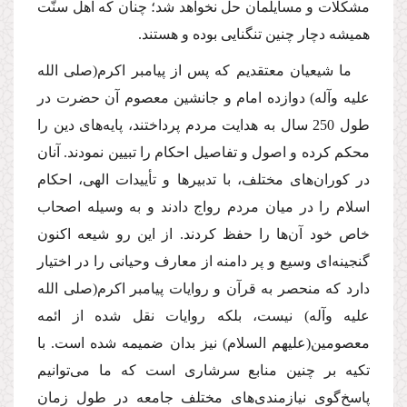
مشكلات و مسایلمان حل نخواهد شد؛ چنان كه اهل سنّت
همیشه دچار چنین تنگنایى بوده و هستند.
ما شیعیان معتقدیم كه پس از پیامبر اكرم
(صلى الله
علیه وآله)
دوازده امام و جانشین معصوم آن حضرت در
طول 250 سال به هدایت مردم پرداختند، پایه‌هاى دین را
محكم كرده و اصول و تفاصیل احكام را تبیین نمودند. آنان
در كوران‌هاى مختلف، با تدبیرها و تأییدات الهى، احكام
اسلام را در میان مردم رواج دادند و به وسیله اصحاب
خاص خود آن‌ها را حفظ كردند. از این رو شیعه اكنون
گنجینه‌اى وسیع و پر دامنه از معارف وحیانى را در اختیار
دارد كه منحصر به قرآن و روایات پیامبر اكرم
(صلى الله
علیه وآله)
نیست، بلكه روایات نقل شده از ائمه
معصومین
(علیهم السلام)
نیز بدان ضمیمه شده است. با
تكیه بر چنین منابع سرشارى است كه ما مى‌توانیم
پاسخ‌گوى نیازمندى‌هاى مختلف جامعه در طول زمان