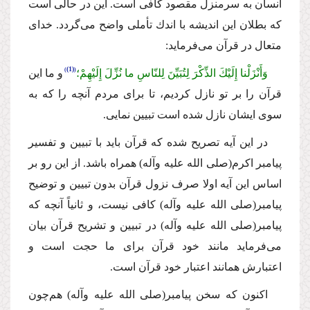
انسان به سرمنزل مقصود كافى است. این در حالى است
كه بطلان این اندیشه با اندك تأملى واضح مى‌گردد. خداى
متعال در قرآن مى‌فرماید:
(1)
وَأَنْزَلْنا إِلَیْكَ الذِّكْرَ لِتُبَیِّنَ لِلنّاسِ ما نُزِّلَ إِلَیْهِمْ؛
و ما این
قرآن را بر تو نازل كردیم، تا براى مردم آنچه را كه به
سوى ایشان نازل شده است تبیین نمایى.
در این آیه تصریح شده كه قرآن باید با تبیین و تفسیر
پیامبر اكرم
(صلى الله علیه وآله)
همراه باشد. از این رو بر
اساس این آیه اولا صرف نزول قرآن بدون تبیین و توضیح
پیامبر
(صلى الله علیه وآله)
كافى نیست، و ثانیاً آنچه كه
پیامبر
(صلى الله علیه وآله)
در تبیین و تشریح قرآن بیان
مى‌فرماید مانند خود قرآن براى ما حجت است و
اعتبارش همانند اعتبار خود قرآن است.
اكنون كه سخن پیامبر
(صلى الله علیه وآله)
هم‌چون