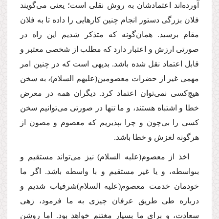
آورده‌اند اعتمادشان به روش نقلى است؛ یعنى مى‌گویند
فلان بزرگى دستور انجام چنین كارهایى را داده تا به فلان
مقام برسید. همان‌گونه كه متذكر شدیم این راه در
صورتى ارزش و اعتبار دارد كه مطلب از شخصى معتبر و
قابل اعتماد نقل شده باشد. بدیهى است كه در چنین امر
مهمى غیر از حضرات معصومین
(علیهم السلام)
، به سخن
هیچ‌كسى نمى‌توان اعتماد كرد. دیگران همه در معرض
خطا و اشتباه هستند، و ما تنها در صورتى مى‌توانیم سخن
كسى را بى‌چون و چرا بپذیریم كه معصوم و مصون از
هرگونه لغزش و خطا باشد.
اخذ از معصوم
(علیه السلام)
نیز مى‌تواند مستقیم و
بىواسطه، و یا غیر مستقیم و با واسطه باشد. اگر ما
خودمان خدمت معصوم
(علیه السلام)
شرفیاب شدیم و
درباره طى طریق عرفان چیزى به ما فرمود، زهى
سعادت، و براى ما بسیار مغتنم خواهد بود. اما روشن