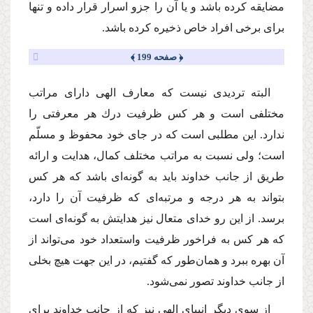
مضایقه كرده باشد و یا آن را جزو اسرار قرار داده و تنها
براى برخى افراد خاص ذخیره كرده باشد.
﴿ صفحه 199 ﴾
البته تردیدى نیست كه معارف الهى داراى مراتب
مختلفى است و هر كس ظرفیت درك هر معرفتى را
ندارد. این مطلبى است كه در جاى خود محفوظ و مسلّم
است؛ ولى نسبت به مراتب مختلف كمال، هدایت و ارائه
طریق از جانب خداوند باید به گونه‌اى باشد كه هر كس
بتواند به هر درجه و مرتبه‌اى كه ظرفیت آن را دارد،
برسد. از این رو خداى متعال نیز هدایتش به گونه‌اى است
كه هر كس به فراخور ظرفیت واستعداد خود مى‌تواند از
آن بهره ببرد و همان‌طور كه گفتیم، در این جهت هیچ بخلى
از جانب خداوند تصور نمى‌شود.
از سوى دیگر انبیاى الهى نیز كه از جانب خداوند براى