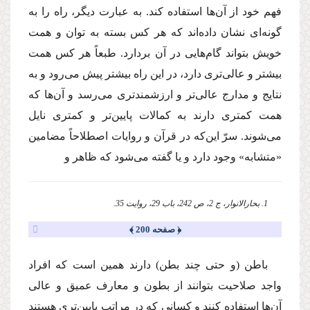
فهم خود از آن‌ها استفاده كند. به عبارت دیگر، راه را به
گونه‌اى نشان داده‌اند كه هر كس بسته به توان و همت
خویش بتواند گام‌هایى در آن بردارد. طبعاً هر كس همت
بیشتر و عالى‌ترى دارد، در این راه بیشتر پیش مى‌رود و به
نتایج و مدارج عالى‌تر و ارزشمندترى مى‌رسد و آن‌ها كه
همت كمترى دارند به كمالات پایین‌تر و كمترى نایل
مى‌شوند. سرّ این‌كه در قرآن و روایات اصطلاحاً مضامین
«متشابه» وجود دارد و یا گفته مى‌شود كه ظاهر و
1. بحار‌الانوار، ج 2، ص 242، باب 29، روایت 35.
﴿ صفحه 200 ﴾
باطن (و حتى چند بطن) دارند همین است كه افراد
واجد صلاحیت بتوانند از بطون و معارف عمیق و عالى
آن‌ها استفاده كنند و كسانى كه در مراتب پایین‌ترى هستند