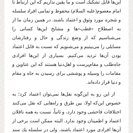
این‌ها قابل تشكیك است و ما یقین نداریم كه این ارتباط تا
امام معصوم
(علیه السلام)
محفوظ و تمامى افراد سلسله
و شجره مورد وثوق و اعتماد باشند. در همین زمان ما از
به اصطلاح «قطب»ها و مشایخ این‌ها كسانى را
مى‌شناسیم كه از وضع زندگى و حال و رفتارشان
مسایلى را مى‌بینیم و مى‌شنویم كه نسبت به قابل اعتماد
بودن آن‌ها تردید مى‌كنیم. بسیارى از این‌ها افرادى
جاه‌طلب و مقام‌پرست و اهل‌دنیا هستند كه این عناوین و
مقامات را وسیله و پوششى براى رسیدن به جاه و مقام
و دنیا قرار داده‌اند.
از این رو به این‌گونه نقل‌ها نمى‌توان اعتماد كرد؛ به
خصوص این‌كه اولا، بین طرق و راه‌هایى كه نقل مى‌كنند
اختلافات فاحشى وجود دارد، و ثانیاً، نسبت به همه ناقلان
اعتماد و اطمینان وجود ندارد. البته ممكن است برخى از
آن‌ها افرادى مورد اعتماد باشند، ولى در سلسله یك سند