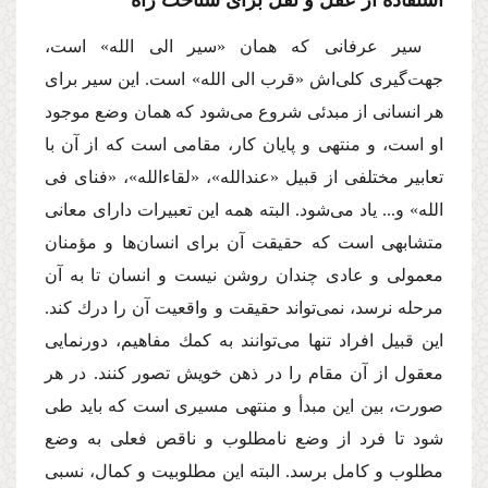
سیر عرفانى كه همان «سیر الى الله» است،
جهت‌گیرى كلى‌اش «قرب الى الله» است. این سیر براى
هر انسانى از مبدئى شروع مى‌شود كه همان وضع موجود
او است، و منتهى و پایان كار، مقامى است كه از آن با
تعابیر مختلفى از قبیل «عندالله»، «لقاءالله»، «فناى فى
الله» و... یاد مى‌شود. البته همه این تعبیرات داراى معانى
متشابهى است كه حقیقت آن براى انسان‌ها و مؤمنان
معمولى و عادى چندان روشن نیست و انسان تا به آن
مرحله نرسد، نمى‌تواند حقیقت و واقعیت آن را درك كند.
این قبیل افراد تنها مى‌توانند به كمك مفاهیم، دورنمایى
معقول از آن مقام را در ذهن خویش تصور كنند. در هر
صورت، بین این مبدأ و منتهى مسیرى است كه باید طى
شود تا فرد از وضع نامطلوب و ناقص فعلى به وضع
مطلوب و كامل برسد. البته این مطلوبیت و كمال، نسبى