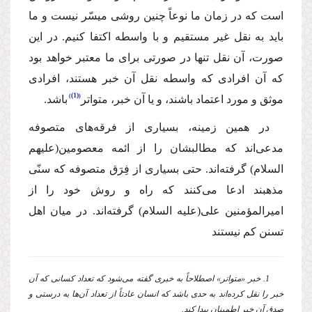
است كه در زمان ما نوعاً چنین روشى میسّر نیست و ما
باید به نقل غیر مستقیم و با واسطه اكتفا كنیم. در این
صورت، آن نقل تنها در صورتى براى ما معتبر خواهد بود
كه آن افرادى كه واسطه نقل آن خبر هستند، افرادى
(1)
موثق و مورد اعتماد باشند، و یا آن خبر، متواتر
باشد.
در همین زمینه، بسیارى از فرقه‌هاى متصوفه
مدعى‌اند كه مطالبشان را از ائمه معصومین
(علیهم
السلام)
گرفته‌اند. حتى بسیارى از فِرَق متصوفه كه سنّى
مذهبند ادعا مى‌كنند كه راه و روش خود را از
امیرالمؤمنین على
(علیه السلام)
گرفته‌اند. در میان اهل
تسنن كم نیستند
1. خبر «متواتر» اصطلاحاً به خبرى گفته مى‌شود كه تعداد كسانى كه آن
خبر را نقل كرده‌اند به حدى باشد كه انسان عادتاً از تعداد آن‌ها به درستى و
صدق آن خبر اطمینان پیدا كند.