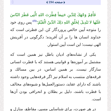
﴿ صفحه 194 ﴾
فَأَقِمْ وَجْهَكَ لِلدِّینِ حَنِیفاً فِطْرَتَ اللهِ الَّتِی فَطَرَ النّاسَ
(1)
عَلَیْها لا تَبْدِیلَ لِخَلْقِ اللهِ ذلِكَ الدِّینُ الْقَیِّمُ؛
پس روى خود
را متوجه آیین خالص پروردگار كن. این فطرتى است كه
خداوند انسان ها را بر آن آفریده؛ دگرگونى در آفرینش
الهى نیست؛ این است آیین استوار.
یكى از نشانه‌هاى ادیان باطل نیز همین است كه
مشتمل بر آموزه‌ها و قوانینى هستند كه با فطرت انسانى
سازگار نیست. بر همین اساس، در بین مسالك و
فرقه‌هاى منتسب به اسلام نیز اگر فرقه‌هایى وجود داشته
باشند كه داراى عقاید، دستورالعمل‌ها و شیوه‌هاى مخالف
با فطرت باشند، دلیل بر بطلان و انحرافى بودن آن‌ها
است.
در هر صورت، براى شناسایى مسیر، مقاطع، منازل و