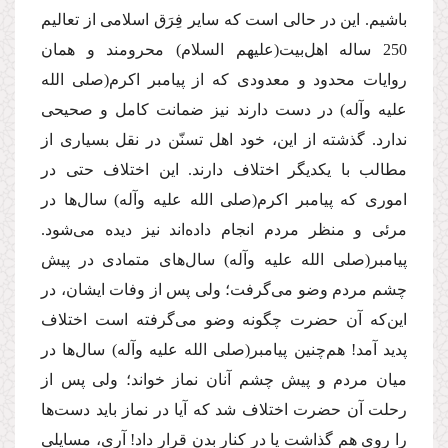
باشیم. این در حالى است كه سایر فِرَق اسلامى از تعالیم
250 ساله اهل‌بیت
(علیهم السلام)
محرومند و همان
روایات محدود و معدودى كه از پیامبر اكرم
(صلى الله
علیه وآله)
در دست دارند نیز ضمانت كامل و صحیحى
ندارد. گذشته از این، خود اهل تسنّن در نقل بسیارى از
مطالب با یكدیگر اختلاف دارند. این اختلاف حتى در
امورى كه پیامبر اكرم
(صلى الله علیه وآله)
سال‌ها در
مرئى و منظر مردم انجام داده‌اند نیز دیده مى‌شود.
پیامبر
(صلى الله علیه وآله)
سال‌هاى متمادى در پیش
چشم مردم وضو مى‌گرفت؛ ولى پس از وفات ایشان، در
این‌كه آن حضرت چگونه وضو مى‌گرفته است اختلاف
پدید آمد! هم‌چنین پیامبر
(صلى الله علیه وآله)
سال‌ها در
میان مردم و پیش چشم آنان نماز خواند؛ ولى پس از
رحلت آن حضرت اختلاف شد كه آیا در نماز باید دست‌ها
را روى هم گذاشت یا در كنار بدن قرار داد! آرى، مسایلى