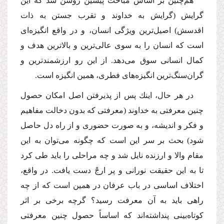
هم‌چنین بر اساس مباحث پیشین روشن شد كه این
گرایش (گرایش به خداوند و تقرب جستن به ذات
اقدسش) اصیل‌ترین ویژگى انسان، و در واقع انگیزه‌اى
است كه انسان را به سوى عالى‌ترین و بالاترین هدف و
كمال انسانى سوق مى‌دهد. از این رو ارزشمندترین و
گران‌سنگ‌ترین انگیزه‌هاى فطرى، همین انگیزه است.
در هر حال، اینك پس از پذیرفتن اصل امكان حصول
چنین معرفتى به خداوند (معرفتى كه بدون دخالت مفاهیم
و فكر و اندیشه، و به صورت حضورى و از راه دل حاصل
شود) بحث بر سر این است كه چگونه مى‌توان به این
مقام والا و ارزنده نایل شد و چه مراحلى را باید طى كرد
تا به این حقیقت نورانى و پر ارجْ دست یافت. در واقع،
اختلاف اساسى در باب عرفان در همین است كه از چه
راهى باید به آن معرفت رسید؟ گرچه برخى بر اثر
كوتاه‌بینى پنداشته‌اند كه اساساً حصول چنین معرفتى