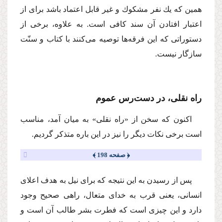
همین كه یك نفر مشكوك و غیر قابل اعتماد باشد براى از
اعتبار افتادن آن سند كافى است. به علاوه، برخى از
دستوراتى كه این فرقه‌ها توصیه مى‌كنند با كتاب و سنّت
سازگار نیست.
راه نقلى، در دست‌رس عموم
اكنون كه سخن از «راه نقلى» به میان آمد، مناسب
است برخى نكات دیگر را نیز در این باره متذكر گردیم.
﴿ صفحه 198 ﴾
پس از رسیدن به این نتیجه كه براى نیل به هدف اعلاى
انسانى، یعنى قرب به خداى متعال، راهى صحیح وجود
دارد و این چیزى است كه فطرت بشر طالب آن است و