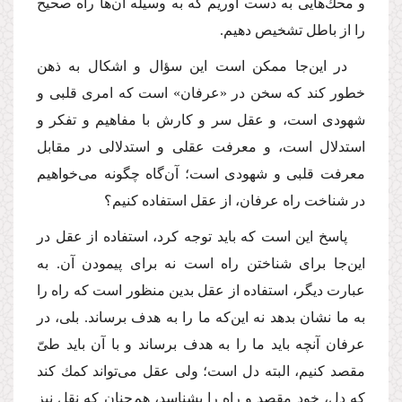
و محك‌هایى به دست آوریم كه به وسیله آن‌ها راه صحیح
را از باطل تشخیص دهیم.
در این‌جا ممكن است این سؤال و اشكال به ذهن
خطور كند كه سخن در «عرفان» است كه امرى قلبى و
شهودى است، و عقل سر و كارش با مفاهیم و تفكر و
استدلال است، و معرفت عقلى و استدلالى در مقابل
معرفت قلبى و شهودى است؛ آن‌گاه چگونه مى‌خواهیم
در شناخت راه عرفان، از عقل استفاده كنیم؟
پاسخ این است كه باید توجه كرد، استفاده از عقل در
این‌جا براى شناختن راه است نه براى پیمودن آن. به
عبارت دیگر، استفاده از عقل بدین منظور است كه راه را
به ما نشان بدهد نه این‌كه ما را به هدف برساند. بلى، در
عرفان آنچه باید ما را به هدف برساند و با آن باید طىّ
مقصد كنیم، البته دل است؛ ولى عقل مى‌تواند كمك كند
كه دل، خودِ مقصد و راه را بشناسد، هم‌چنان كه نقل نیز