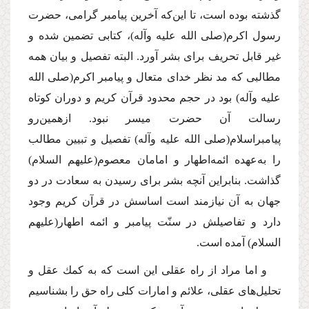
گذشته بوده است، تا این‌كه آخرین پیامبر گرامى، حضرت
رسول اكرم
(صلى الله علیه وآله)
، كتابى تضمین شده و
غیر قابل تحریف براى بشر آورد. البته تفصیل و بیان همه
مطالبى كه مد نظر خداى متعال و پیامبر اكرم
(صلى الله
علیه وآله)
بود در حجم محدود قرآن كریم و دوران كوتاه
رسالت آن حضرت میسر نبود. ازهمین‌رو
پیامبراسلام
(صلى الله علیه وآله)
تفصیل و تبیین مطالب
را به‌عهده ائمه‌اطهار و امامان معصوم
(علیهم السلام)
گذاشت. بنابراین آنچه بشر براى رسیدن به سعادت در دو
جهان به آن نیازمند است اساسش در قرآن كریم وجود
دارد و تفاصیلش در سنّت پیامبر و ائمه اطهار
(علیهم
السلام)
آمده است.
و اما مراد از راه عقلى این است كه به كمك عقل و
تحلیل‌هاى عقلى، علائم و امارات كلى راه حق را بشناسیم