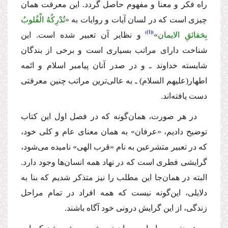
راه فكر و معنا و مفهوم حاصل گردد. این معرفت همان
چیزى است كه در لسان آیات و روایات به «
تُدْرِكُهُ الْقُلوبُ
(1)
بِحَقائقِ الایمان
»
و نظایر آن تعبیر شده است. این
شناخت داراى مراتب بسیارى است و برخى از بندگان
شایسته خداوند ـ و در صدر آنان پیامبر اسلام و ائمه
اطهار
(علیهم السلام)
ـ به عالى‌ترین مراتب چنین معرفتى
دست یافته‌اند.
در هر صورت، همان‌گونه كه در فصل اول این كتاب
توضیح دادیم، «عرفان» به همان معناى عام و كلى خود،
كه در تعبیر متشرعین به نام «قرب الهى» نامیده مى‌شود،
گرایشى فطرى است كه در نهاد همه انسان‌ها وجود دارد.
البته در همان‌جا این مطلب را نیز متذكر شدیم كه بنا به
دلایلى، این‌گونه نیست كه همه افراد در تمام مراحل
زندگى، از این گرایش درونى خود آگاه باشند.