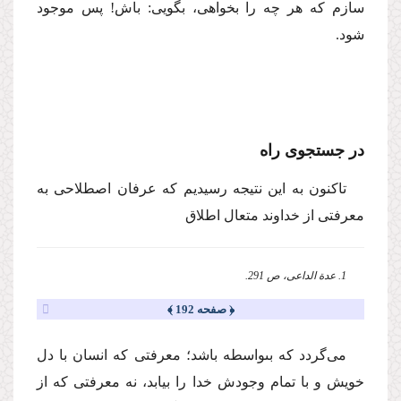
سازم كه هر چه را بخواهى، بگویى: باش! پس موجود
شود.
در جستجوى راه
تاكنون به این نتیجه رسیدیم كه عرفان اصطلاحى به
معرفتى از خداوند متعال اطلاق
1. عدة الداعى، ص 291.
﴿ صفحه 192 ﴾
مى‌گردد كه بىواسطه باشد؛ معرفتى كه انسان با دل
خویش و با تمام وجودش خدا را بیابد، نه معرفتى كه از