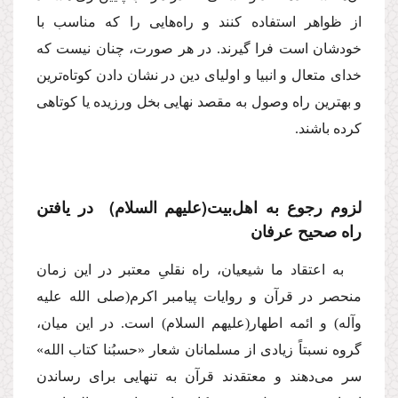
از ظواهر استفاده كنند و راه‌هایى را كه مناسب با
خودشان است فرا گیرند. در هر صورت، چنان نیست كه
خداى متعال و انبیا و اولیاى دین در نشان دادن كوتاه‌ترین
و بهترین راه وصول به مقصد نهایى بخل ورزیده یا كوتاهى
كرده باشند.
لزوم رجوع به اهل‌بیت
(علیهم السلام)
در یافتن
راه صحیح عرفان
به اعتقاد ما شیعیان، راه نقلىِ معتبر در این زمان
منحصر در قرآن و روایات پیامبر اكرم
(صلى الله علیه
وآله)
و ائمه اطهار
(علیهم السلام)
است. در این میان،
گروه نسبتاً زیادى از مسلمانان شعار «حسبُنا كتاب الله»
سر مى‌دهند و معتقدند قرآن به تنهایى براى رساندن