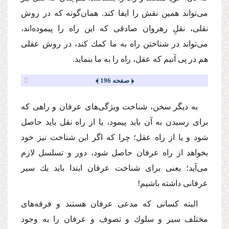
مى‌تواند همین نقش را ایفا كند. همان‌گونه كه در روش
نقلى، نقلِ رهروان صادقى كه این راه را پیموده‌اند،
مى‌تواند در شناختن راه به ما كمك كند، در روش عقلى
هم در پى آنیم كه عقل، راه را به ما بنماید.
﴿ صفحه 196 ﴾
به دیگر سخن، شناخت ویژگى‌هاى عرفان و راهى كه
براى رسیدن به آن باید پیمود، یا از راه نقل باید حاصل
شود و یا از راه عقل؛ چرا كه اگر این شناخت نیز خود
بخواهد از راه عرفان حاصل شود، دور و تسلسل لازم
مى‌آید؛ یعنى براى شناخت عرفان ابتدا باید یك سیر
عرفانى داشته باشیم!
البته كسانى كه مدعى عرفان هستند و فرقه‌هاى
مختلف سیر و سلوك و تصوف و عرفان را به وجود