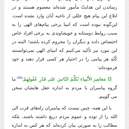
رساندن این هدایتْ مأمور شده‌اند معصوم هستند و در
ابلاغ این پیام هیچ خللى از ناحیه آنان وارد نشده است.
این‌گونه نبوده است كه انبیا برخى پیام‌هاى الهى را به
سبب روابط دوستانه و خویشاوندى به برخى افراد خاص
اختصاص داده و دیگران را محروم كرده باشند! البته در
این مورد نیز تأكید مى‌كنیم كه انبیاى الهى نمى‌توانستند
كُنْهِ هر پیامى را در اختیار هر كسى قرار دهند و خود
فرموده‌اند:
(1)
اِنّا مَعاشِرَ الاَْنْبِیاءِ نُكَلِّمُ النّاسَ عَلى قَدْرِ عُقُولِهِمْ؛
ما
گروه پیامبران با مردم به اندازه عقل هایشان سخن
مى گوییم.
با این همه، چنین نیست كه پیامبران راه‌هاى قرب الى
الله را از توده و عموم مردم دریغ داشته باشند، بلكه
مطالب را به صورتى بیان كرده‌اند كه هر كس به اندازه