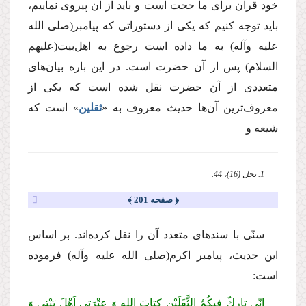
خود قرآن براى ما حجت است و باید از آن پیروى نماییم،
باید توجه كنیم كه یكى از دستوراتى كه پیامبر
(صلى الله
علیه وآله)
به ما داده است رجوع به اهل‌بیت
(علیهم
السلام)
پس از آن حضرت است. در این باره بیان‌هاى
متعددى از آن حضرت نقل شده است كه یكى از
معروف‌ترین آن‌ها حدیث معروف به «
ثقلین
» است كه
شیعه و
1. نحل (16)، 44.
﴿ صفحه 201 ﴾
سنّى با سندهاى متعدد آن را نقل كرده‌اند. بر اساس
این حدیث، پیامبر اكرم
(صلى الله علیه وآله)
فرموده
است:
اِنّی تارِكٌ فیكُمُ الثَّقَلَیْنِ كِتابَ اللهِ وَ عِتْرَتی اَهْلَ بَیْتی وَ