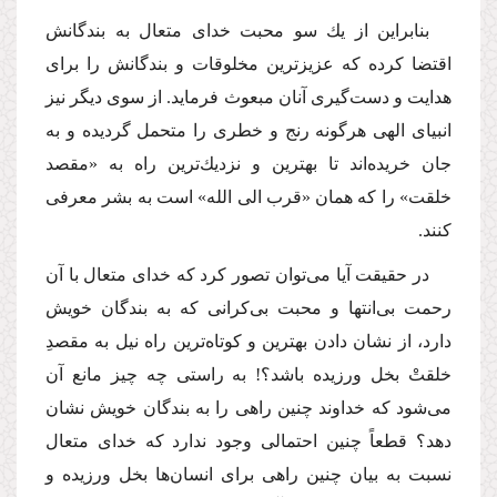
بنابراین از یك سو محبت خداى متعال به بندگانش
اقتضا كرده كه عزیزترین مخلوقات و بندگانش را براى
هدایت و دست‌گیرى آنان مبعوث فرماید. از سوى دیگر نیز
انبیاى الهى هرگونه رنج و خطرى را متحمل گردیده و به
جان خریده‌اند تا بهترین و نزدیك‌ترین راه به «مقصد
خلقت» را كه همان «قرب الى الله» است به بشر معرفى
كنند.
در حقیقت آیا مى‌توان تصور كرد كه خداى متعال با آن
رحمت بى‌انتها و محبت بى‌كرانى كه به بندگان خویش
دارد، از نشان دادن بهترین و كوتاه‌ترین راه نیل به مقصدِ
خلقتْ بخل ورزیده باشد؟! به راستى چه چیز مانع آن
مى‌شود كه خداوند چنین راهى را به بندگان خویش نشان
دهد؟ قطعاً چنین احتمالى وجود ندارد كه خداى متعال
نسبت به بیان چنین راهى براى انسان‌ها بخل ورزیده و