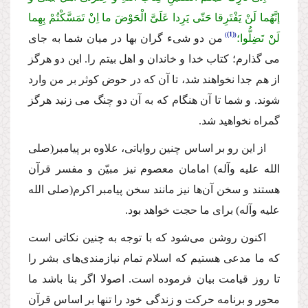
إنَّهُما لَنْ یَفْتَرِقا حَتّى یَرِدا عَلَىَّ الْحَوْضَ ما اِنْ تَمَسَّكْتُمْ بِهِما
(1)
لَنْ تَضِلُّوا؛
من دو شىء گران بها در میان شما به جاى
مى گذارم؛ كتاب خدا و خاندان و اهل بیتم را. این دو هرگز
از هم جدا نخواهند شد، تا آن كه در حوض كوثر بر من وارد
شوند. و شما تا آن هنگام كه به آن دو چنگ مى زنید هرگز
گمراه نخواهید شد.
از این رو بر اساس چنین روایاتى، علاوه بر پیامبر
(صلى
الله علیه وآله)
امامان معصوم نیز مبیّن و مفسر قرآن
هستند و سخن آن‌ها نیز مانند سخن پیامبر اكرم
(صلى الله
علیه وآله)
براى ما حجت خواهد بود.
اكنون روشن مى‌شود كه با توجه به چنین نكاتى است
كه ما مدعى هستیم كه اسلام تمام نیازمندى‌هاى بشر را
تا روز قیامت بیان فرموده است. اصولا اگر بنا باشد ما
محور و برنامه حركت و زندگى خود را تنها بر اساس قرآن