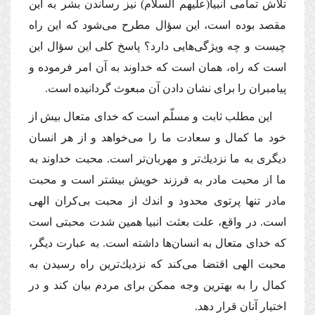
تلاش تمامى انبیا
(علیهم السلام)
نیز رساندن بشر به این
مقصد بوده است، این سؤال مطرح مى‌شود كه این راه
چیست و چه ویژگى‌هایى دارد؟ پاسخ كلى این سؤال این
است كه راه، همان است كه خداوند به آن امر فرموده و
پیامبران را براى نشان دادن آن مبعوث گردانیده است.
این مطلب ثابت و مسلّم است كه خداى متعال بیش از
خود ما كمال و سعادت ما را مى‌خواهد و از هر انسان
دیگرى به ما نزدیك‌تر و مهربان‌تر است. محبت خداوند به
ما از محبت مادر به فرزند خویش بیشتر است و محبت
مادر تنها پرتوى محدود و اندك از محبت بى‌كران الهى
است. در واقع، علت بعثت انبیا همین شدت محبتى است
كه خداى متعال به انسان‌ها داشته است. به عبارت دیگر،
محبت الهى اقتضا مى‌كند كه نزدیك‌ترین راه رسیدن به
كمال را به بهترین وجه ممكن براى مردم بیان كند و در
اختیار آنان قرار دهد.