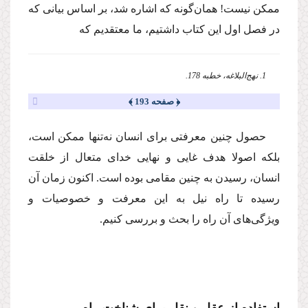
ممكن نیست! همان‌گونه كه اشاره شد، بر اساس بیانى كه
در فصل اول این كتاب داشتیم، ما معتقدیم كه
1. نهج‌البلاغه، خطبه 178.
﴿ صفحه 193 ﴾
حصول چنین معرفتى براى انسان نه‌تنها ممكن است،
بلكه اصولا هدف غایى و نهایى خداى متعال از خلقت
انسان، رسیدن به چنین مقامى بوده است. اكنون زمان آن
رسیده تا راه نیل به این معرفت و خصوصیات و
ویژگى‌هاى آن راه را بحث و بررسى كنیم.
استفاده از عقل و نقل براى شناخت راه