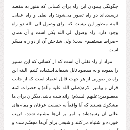
چگونگى پیمودن این راه براى كسانى كه هنوز به مقصد
نرسیده‌اند دو راه تصور مى‌شود: راه نقلى و راه عقلى.
البته منظور این نیست كه براى وصول الى الله دو راه
وجود دارد. راه وصول الى الله یكى است و آن همان
«صراط مستقیم» است؛ ولى شناختن آن از دو راه میسّر
است.
مراد از راه نقلى آن است كه از كسانى كه این مسیر
را پیموده و به مقصود نایل شده‌اند استفاده كنیم. البته این
راه در صورتى از هر جهت قابل اعتماد است كه از جانب
قرآن و پیامبر اكرم
(صلى الله علیه وآله)
و حضرات ائمه
معصومین
(علیهم السلام)
ارائه شده باشد. دیگران براى ما
مشكوك هستند كه آیا واقعاً به حقیقت عرفان و مقام‌هاى
عالى آن رسیده‌اند یا امر بر آن‌ها مشتبه شده، فریب
خورده و اشتباه مى‌كنند و شبحى براى آن‌ها مجسّم شده و