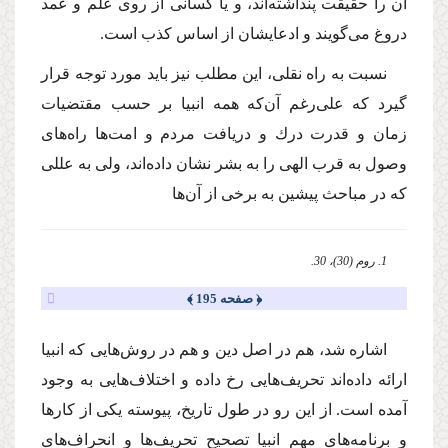
آن را حقیقت پنداشته‌اند، و یا كسانى از روى علم و عمد
دروغ مى‌گویند و ادعایشان از اساس كذب است.
نسبت به راه نقلى، این مطلب نیز باید مورد توجه قرار
گیرد كه على‌رغم آن‌كه همه انبیا بر حسب مقتضیات
زمان و قدرت درك و دریافت مردم و امت‌ها راه‌هاى
وصول به قرب الهى را به بشر نشان داده‌اند، ولى به عللى
كه در مباحث پیشین به برخى از آن‌ها
1. روم (30)، 30.
﴿ صفحه 195 ﴾
اشاره شد، هم در اصل دین و هم در روش‌هایى كه انبیا
ارائه داده‌اند تحریف‌هایى رخ داده و اختلاف‌هایى به وجود
آمده است. از این رو در طول تاریخ، پیوسته یكى از كارها
و برنامه‌هاى مهم انبیا تصحیح تحریف‌ها و انحراف‌هاى