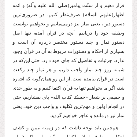
قرار دهیم و از سنّت پیامبر
(صلى الله علیه وآله)
و ائمه
اطهار
(علیهم السلام)
صرف‌نظر كنیم، در ضرورى‌ترین
دستور دین، یعنى نماز نیز در‌مى‌مانیم و نخواهیم توانست
وظیفه خود را دریابیم. آنچه در قرآن آمده، تنها اصل
دستور نماز و چند دستور مختصر درباره آن است و
بسیارى از احكام و دستورات مربوط به آن در قرآن وجود
ندارد. جزئیات و تفاصیل كه جاى خود دارد، حتى این‌كه در
شبانه روز چند نماز واجب داریم و هر نماز چند ركعت
است در قرآن نیامده است. از این رو همان‌گونه كه اشاره
شد، اگر ما بخواهیم تنها به قرآن اكتفا كنیم و به طور جدى
و حقیقى بر شعار «حسبُنا كتاب الله» پاى بفشاریم، حتى
در انجام اولین و مهم‌ترین تكلیف و واجب دین خود، یعنى
نماز نیز درمانده و عاجز خواهیم گردید.
هم‌چنین باید توجه داشت كه در زمینه تبیین و كشف
احكام و معارف اسلام، اكتفا به سنّت پیامبر اكرم
(صلى