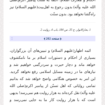
الله علیه وآله)
بدون رجوع به اهل‌بیت
(علیهم السلام)
نیز
راه‌گشا نخواهد بود. بدون سنّت
1. بحارالانوار، ج 35، ص 184، باب 4، روایت 2.
﴿ صفحه 202 ﴾
ائمه اطهار
(علیهم السلام)
و تبیین‌هاى آن بزرگواران،
بسیارى از احكام و دستورات اسلام بر ما نامكشوف
خواهد ماند و دچار حیرت و سردرگمى خواهیم شد و
نیازهاى ما در زمینه مسایل اسلامى رفع نخواهد گردید.
این امر به خصوص هنگامى واضح خواهد شد كه بدانیم
تمامى روایاتى كه اهل تسنّن از پیامبر اكرم
(صلى الله
علیه وآله)
نقل كرده‌اند به هزار روایت هم نمى‌رسد! بدیهى
است كه با هزار روایت كار ما به جایى نمى‌رسد و