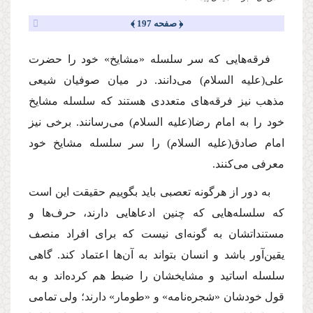
﴿ صفحه 197 ﴾
فرقه‌هایى كه سر سلسله «مشایخ» خود را حضرت
على
(علیه السلام)
مى‌دانند. در میان صوفیان شیعى
مذهب نیز فرقه‌هاى متعددى هستند كه سلسله مشایخ
خود را به امام رضا
(علیه السلام)
مى‌رسانند. برخى نیز
امام صادق
(علیه السلام)
را سر سلسله مشایخ خود
معرفى مى‌كنند.
به دور از هرگونه تعصبى باید بگوییم حقیقت این است
كه سلسله‌هایى كه چنین ادعاهایى دارند، حرف‌ها و
مستنداتشان به گونه‌اى نیست كه براى افراد منصف
یقین‌آور باشد و انسان بتواند به آن‌ها اعتماد كند. گاهى
سلسله اساتید و مشایخشان را ضبط هم كرده‌اند و به
قول خودشان «شجره‌نامه» و «طومار» دارند؛ ولى تمامى