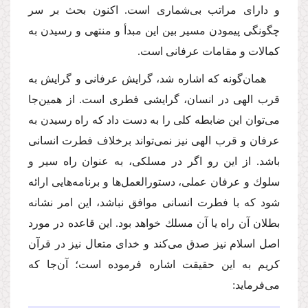
و داراى مراتب بى‌شمارى است. اكنون بحث بر سر
چگونگى پیمودن مسیر بین این مبدأ و منتهى و رسیدن به
كمالات و مقامات عرفانى است.
همان‌گونه كه اشاره شد، گرایش عرفانى و گرایش به
قرب الهى در انسان، گرایشى فطرى است. از همین‌جا
مى‌توان این ضابطه كلى را به دست داد كه راه رسیدن به
عرفان و قرب الهى نیز نمى‌تواند برخلاف فطرت انسانى
باشد. از این رو اگر در مسلكى، به عنوان راه سیر و
سلوك و عرفان عملى، دستورالعمل‌ها و برنامه‌هایى ارائه
شود كه با فطرت انسانى موافق نباشد، این امر نشانه
بطلان آن راه یا آن مسلك خواهد بود. این قاعده در مورد
اصل اسلام نیز صدق مى‌كند و خداى متعال نیز در قرآن
كریم به این حقیقت اشاره فرموده است؛ آن‌جا كه
مى‌فرماید: