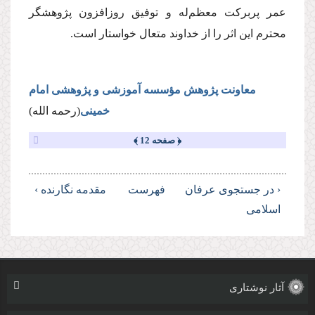
عمر پربركت معظم‌له و توفیق روزافزون پژوهشگر
محترم این اثر را از خداوند متعال خواستار است.
معاونت پژوهش مؤسسه آموزشى و پژوهشى امام
خمینى
(رحمه الله)
﴿ صفحه 12 ﴾
‹ در جستجوی عرفان
فهرست
مقدمه نگارنده ›
اسلامی
آثار نوشتاری