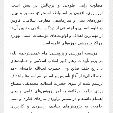
مطلوب راهى طولانى و پرچالش در پیش است.
از‌این‌روى، افزون بر استنباط، استخراج، تفسیر و تبیین
آموزه‌هاى دینى و سازماندهى معارف اسلامى، كاوش
درعلوم انسانى و اجتماعى از دیدگاه اسلامى و تبیین آن‌ها
از مهم‌ترین اهداف و اولویت‌هاى مؤسسات علمى بهویژه
مراكز پژوهشى حوزه‌هاى علمیه است.
مؤسسه آموزشى و پژوهشى امام خمینى
(رحمه الله)
در پرتو تأییدات رهبر كبیر انقلاب اسلامى و حمایت‌هاى
بى‌دریغ خلف صالح وى، حضرت آیت‌الله خامنه‌اى «مد
ظله العالى» از آغازِ تأسیس بر اساس سیاست‌ها و اهداف
ترسیم شده از سوى حضرت آیت‌الله محمدتقى مصباح
یزدى «دامت بركاته» به امر پژوهش‌هاى علمى و دینى
اهتمام داشته و در مسیر برآوردن نیازهاى فكرى و دینى
جامعه، به پژوهش‌هاى بنیادى، راهبردى و كاربردى