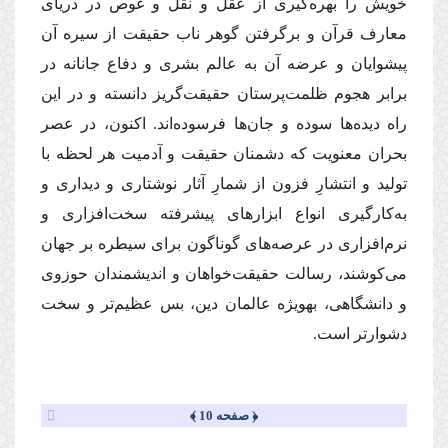
خویش را بهره‌گیرى از عقل و نقل و غوص در دریاى
معارف قرآن و برگرفتن گوهر ناب حقیقت از سیره آن
پیشوایان و عرضه آن به عالم بشرى و دفاع جانانه در
برابر هجوم ظلمت‌پرستان حقیقت‌گریز دانسته و در این
راه دیده‌ها سوده و جان‌ها فرسوده‌اند. اكنون، در عصر
بحران معنویت كه دشمنان حقیقت و آدمیت هر لحظه با
تولید و انتشارِ فزون از شمارِ آثار نوشتارى و دیدارى و
به‌كارگیرى انواع ابزارهاى پیشرفته سخت‌افزارى و
نرم‌افزارى در عرصه‌هاى گوناگون براى سیطره بر جهان
مى‌كوشند، رسالت حقیقت‌خواهان و اندیشمندان حوزوى
و دانشگاهى، بهویژه عالمان دین، بس عظیم‌تر و سخت
دشوارتر است.
﴿ صفحه 10 ﴾