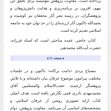
پرداخته است. معاونت پژوهش مؤسسه براى تحقق این
مهم، افزون بر برنامه‌ریزى و هدایت دانش‌پژوهان و
پژوهشگران، در زمینه نشر آثار محققان نیز كوشیده و
بحمدالله تاكنون آثار ارزنده‌اى را در حد توان خود به جامعه
اسلامى تقدیم كرده است.
كتابِ حاضر، عمده مباحثى است كه استاد فرزانه،
حضرت آیت‌الله محمدتقى
﴿ صفحه 11 ﴾
مصباح یزدى «دامت بركاته» تاكنون و در جلسات
مختلف، پیرامون موضوع عرفان بیان داشته‌اند و با تلاش
پژوهشگر ارجمند، حجت‌الاسلام والمسلمین آقاى
محمدمهدى نادرى قمى نگارش یافته است. هدف اصلى
كتاب ارایه تصویرى روشن از عرفان اسلامى و
مشخصه‌هاى اساسى آن مى‌باشد. معاونت پژوهش، دوام