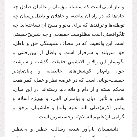
و نیاز آدمى است كه سلسله مؤمنان و عالمان صادق چه
جان‌ها كه در راه آن نباخته، و جاهلان و باطل‌پرستان چه
توطئه‌ها و ترفندها كه براى محو و مسخ آن نساخته‌اند. چه
تلخْواقعیتى است مظلومیت حقیقت، و چه شیرینْ‌حقیقتى
است این واقعیت كه در مصاف همیشگى حق و باطل،
حق سربلند و سرفراز است و باطل از بین‌رفتنى و
نگونسار. این والا و بالانشینىِ حقیقت، گذشته از سرشت
حق، وام‌دار كوشش‌هاى خالصانه و پایان‌ناپذیر
حقیقت‌جویانى است كه در عرصه نظر و عمل، كمر همت
محكم بسته و از دام و دانه دنیا رسته‌اند. در این میان،
نقش و تأثیر ادیان و پیامبران الهى، و بهویژه اسلام و
پیامبر اكرم
(صلى الله علیه وآله)
و جانشینان برحق و
گرامى او
(علیهم السلام)
، برجسته‌ترین است.
دانشمندان نام‌آور شیعه رسالت خطیر و بى‌نظیر