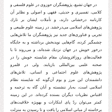
در جهان تشیع، پژوهشگران حوزوى در علوم فلسفى و
كلامى، تفسیرى و حدیثى، فقهى و اصولى و نظایر آن
كارنامه درخشانى دارند، و تأملات ایشان بر تارك
پژوهش‌هاى اسلامى مى‌درخشد. در زمینه علوم طبیعى و
تجربى و فناورى‌هاى جدید نیز پژوهشگران ما تلاش‌هایى
چشمگیر كرده، گام‌هایى نویدبخش برداشته و به جایگاه
درخور خویش در جهان نزدیك شده‌اند، و مى‌روند تا با
فعالیت‌هاى روزافزونشان مقام شایسته خویش را در
صحنه علمى بین‌المللى بازیابند. ولى در قلمرو
پژوهش‌هاى علوم اجتماعى و انسانى، تلاش‌هاى
دانشمندان این مرز و بوم آن‌گونه كه شایسته نظام
اسلامى است، به‌بار ننشسته و آنان گاه به ترجمه و
اقتباس نظریات دیگران بسنده كرده‌اند. در این زمینه
كمتر مى‌توان ردّ پاى ابتكارات و بهویژه خلاقیت‌هاى
برخاسته از مبانى اسلامى را یافت و تا رسیدن به منزلت