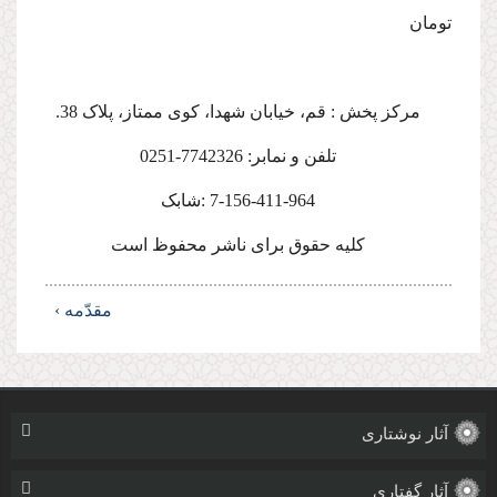
تومان
مركز پخش : قم، خیابان شهدا، کوی ممتاز، پلاک 38.
تلفن و نمابر: 7742326-0251
7-156-411-964 :شابک
كلیه حقوق براى ناشر محفوظ است
مقدّمه ›
آثار نوشتاری
آثار گفتاری