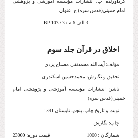
گردآورنده. ب. انتشارات مؤسسه آموزشى و پژوهشى
امام خمینى
(قدس سره)
ج. عنوان
3 الف 6 م / 3 / 103 B
P
اخلاق در قرآن
جلد سوم
مؤلف: آیت‌الله محمدتقى مصباح یزدى
تحقیق و نگارش: محمدحسین اسکندری
ناشر: انتشارات مؤسسه آموزشى و پژوهشى امام
خمینى
(قدس سره)
نوبت و تاریخ چاپ: پنجم، تابستان 1391
چاپ: نگارش
شمارگان : 1000‌‌‌ قیمت دوره: 23000