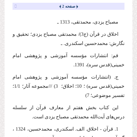
﴿ صفحه 2 ﴾
مصباح یزدى، محمدتقى، 1313 ـ
اخلاق در قرآن (ج3)/ محمدتقى مصباح یزدى؛ تحقیق و
نگارش: محمدحسین اسکندری. ـ
قم: انتشارات مؤسسه آموزشى و پژوهشى امام
خمینى
(قدس سره)
، 1391.
ج. (انتشارات مؤسسه آموزشى و پژوهشى امام
خمینى
(قدس سره)
؛ 10؛ اخلاق؛ 3) ///مجموعه آثار؛ 1/1؛
تفسیر موضوعی؛ 7)
این كتاب بخش هفتم از معارف قرآن از سلسله
درس‌های آیت‌الله محمدتقی مصباح یزدی است.
1. قرآن - اخلاق. الف. اسكندری، محمدحسین، 1324 ‌،