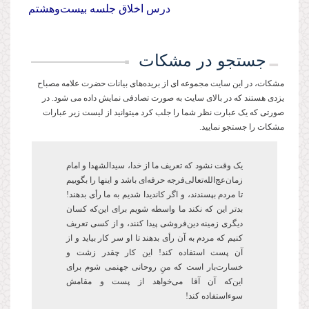
درس اخلاق جلسه‌ بیست‌وهشتم
جستجو در مشکات
مشکات، در این سایت مجموعه ای از بریده‌های بیانات حضرت علامه مصباح
یزدی هستند که در بالای سایت به صورت تصادفی نمایش داده می شود. در
صورتی که یک عبارت نظر شما را جلب کرد میتوانید از لیست زیر عبارات
مشکات را جستجو نمایید.
یک وقت نشود که تعریف ما از خدا، سیدالشهدا و امام
زمان‌عج‌الله‌تعالی‌فرجه حرفه‌ای باشد و این­ها را بگوییم
تا مردم بپسندند، و اگر کاندیدا شدیم به ما رأی بدهند!
بدتر این که نکند ما واسطه شویم برای این‌که کسان
دیگری زمینه دین‌فروشی پیدا کنند، و از کسی تعریف
کنیم که مردم به آن رأی ‌بدهند تا او سر کار بیاید و از
آن پست‌ استفاده کند! این کار چقدر زشت و
خسارتبار است که منِ روحانی جهنمی شوم برای
اینکه آن آقا می‌خواهد از پست و مقامش
سوءاستفاده کند!