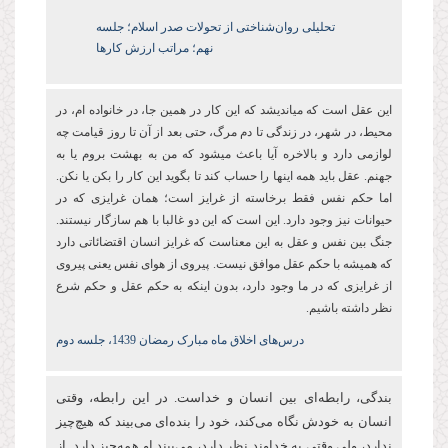
تحلیلی روان‌شناختی از تحولات صدر اسلام؛ جلسه
نهم؛ مراتب ارزش کارها
این عقل است که میاندیشد که این کار در همین جا، در خانواده ام، در
محیط، در شهر، در زندگی تا دم مرگ، حتی بعد از آن تا روز قیامت چه
لوازمی دارد و بالاخره آیا باعث میشود که من به بهشت بروم یا به
جهنم. عقل باید همه اینها را حساب کند تا بگوید این کار را بکن یا نکن.
اما حکم نفس فقط برخاسته از غرایز است؛ همان غرایزی که در
حیوانات نیز وجود دارد. این است که این دو غالبا با هم سازگار نیستند.
جنگ بین نفس و عقل به این معناست که غرایز انسان اقتضائاتی دارد
که همیشه با حکم عقل موافق نیست. پیروی از هوای نفس یعنی پیروی
از غرایزی که در ما وجود دارد، بدون اینکه به حکم عقل و حکم شرع
نظر داشته باشیم.
درس‌های اخلاق ماه مبارک رمضان 1439، جلسه دوم
بندگی، رابطه‌ای بین انسان و خداست. در این رابطه، وقتی
انسان به خودش نگاه می‌کند، خود را بنده‌ای می‌بیند که هیچ‌چیز
ندارد، ولی وقتی به خداوند نظر دارد، می‌بیند او همه‌چیز دارد. از