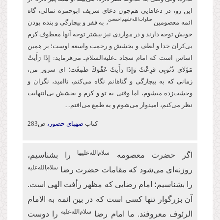
این‌ رو، در دعاهایی هم‌چون دعای شریف ابو‌حمزه ثمالی، گاه
صلوات‌‌الله‌‌عليهم‌‌اجمعين
ائمه معصومین
، به فقر و بیچارگی و بنده بودن
خویش توجه دارند و در مواردی نیز بیشتر توجه آنها معطوف كرم
بی‌کران خدا و لطف و بخشش و رحمت واسعه اوست؛ بر همین
اساس است كه امام سجاد ـ‌علیه‌السلام‌ـ می‌فرماید: إِذَا رَأَیتُ
مَوْلَای ذُنُوبِی فَزِعْتُ وَإِذَا رَأَیتُ عَفْوَكَ طَمِعْت؛ ای سرور من،
زمانی که به بیچارگی و گناهانم نگاه می‌کنم، ناامید، نگران و
وحشت‌زده می‏شوم، اما وقتی به تو و كرم و بخشش بی‌انتهایت
نظر می‌کنم، امیدوار ‏می‌شوم و به طمع می‌افتم....
کتاب
صهبای حضور،
ص283
سلام‌الله‌علیها
اگر حضرت معصومه
را بشناسیم،
سلام‌الله‌علیه
روزنه‌ای می‌شود که مقامات حضرت رضا
را بشناسیم؛ امام رضایی که مظهر رأفت الهی است.
آن بزرگوار تنها کسی است که در بین ائمه به الامام
سلام‌الله‌علیه
الرئوف معروفند. ما امام رضا
را دوست