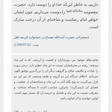
داریم، به خاطر این‌که خدا او را دوست دارد. حضرت
سلام‌الله‌علیها
معصومه
را دوست می‌داریم، چون ایشان
خواهر امام رضاست و شاخه‌ای از آن درخت مبارک
است.
(
سخنرانی حضرت آیت‌الله مصباح در جشنواره کریمه اهل
بیت،
/07/21
1390
)
تفاوت‌های موجود بین روزه‌‏داران و اهمیت و ارزشی كه به این ماه
می‏دهند، ریشه در معرفتشان نسبت به این ماه عظیم دارد. برخی روزه
را عبادت و تكلیفی شاق، و گروهی دیگر آن را بزرگ‌ترین توفیق الهی
می‌دانند. اختلاف دیدگاه این دو گروه، و طیف وسیعی که بین این دو
قرار می‌گیرند، به نوع نگاه آنان به این ماه، و شناختشان از عظمت و
فضایل آن بازمی‌گردد؛ بنابراین، مناسب است تا مسأله شناخت و
معرفت نسبت به این ماه و فضایل و حرمت آن که بسیار مهم است،
اولین خواسته ما از خداوند باشد.
کتاب
صهبای حضور،
ص136