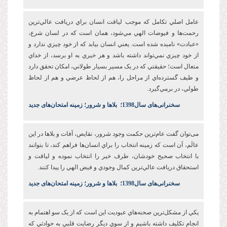
عامل اصلي تکامل که موجب لياقت انسان براي دريافت عالي‌ترين
رحمت‌ها و فيوضات الهي مي‌شود، همان است که در لسان شرع،
«عبادت» ناميده شده است. يعني انسان بيابد که از خود چيزي ندارد و
از خود چيزي نمي‌تواند داشته باشد و هر خيري به او برسد، از خداي
متعال است؛ حقيقتي که در يک مسير بسيار طولاني، امکان تحقق دارد
و طيف گسترده‌اي از مراحل را، هم از لحاظ عرضي و هم از لحاظ
طولي، در برمي‌گيرد.
س
خنرانی‌های سال1398
؛
بلاها و شرور؛ زمینه امتحان‌های جدید
می‌توان گفت عام‌ترين حکمت وجود شرور، نقايص، آفات و بلاها در اين
عالَم، آن است که زمينه انتخاب را براي انسان‌ها فراهم کند، تا بتوانند
با انتخاب صحيح خودشان، طرف خير را انتخاب نموده و لياقت و
استحقاق دريافت عالي‌ترين کمال وجودي و فيض الهي را پيدا کنند.
س
خنرانی‌های سال1398
؛
بلاها و شرور؛ زمینه امتحان‌های جدید
يکي از مشکل‌ترين صحنه‌هاي عبوديت این است که از يک سو اهتمام به
انجام تکليف داشته باشيم و از سوي ديگر رضايت قلبي به حوادثي که