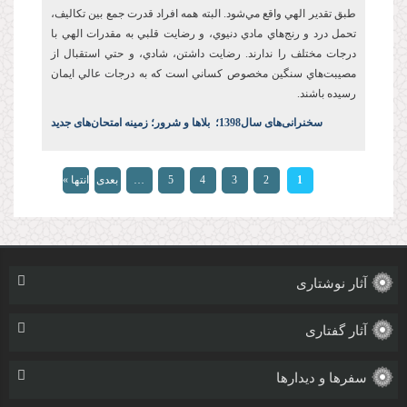
طبق تقدير الهي واقع مي‌شود. البته همه افراد قدرت جمع بين تکاليف،
تحمل درد و رنج‌هاي مادي دنيوي، و رضايت قلبي به مقدرات الهي با
درجات مختلف را ندارند. رضايت‌ داشتن، شادي، و حتي استقبال از
مصيبت‌هاي سنگين مخصوص کساني است که به درجات عالي ايمان
رسيده باشند.
س
خنرانی‌های سال1398
؛
بلاها و شرور؛ زمینه امتحان‌های جدید
صفحه‌ها
1
2
3
4
5
…
بعدی
انتها »
›
آثار نوشتاری
آثار گفتاری
سفرها و دیدارها