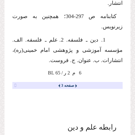
انتشار.
کتابنامه
ص 297-304؛
همچنین
به صورت
زیرنویس
.
1.
دین ـ فلسفه. 2. علم ـ فلسفه. الف.
مؤسسه آموزشی و پژوهشی امام خمینی(ره)،
انتشارات.
ب
. عنوان.
ج. فروست.
6
م 2 ر
/
65
L
B
﴿ صفحه 3 ﴾
رابطه علم و دین