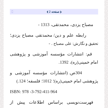
﴿ صفحه 2 ﴾
مصباح یزدی، محمدتقی، 1313 -
رابطه علم و دین
/ محمدتقی مصباح یزدی؛
. -
تحقیق
و نگارش: علی مصباح
قم: انتشارات مؤسسه آموزشی و پژوهشی
امام خمینی(ره)، 139
2
.
304ص
. (انتشارات مؤسسه آموزشی و
پژوهشی امام خمینی(ره)؛
1012
؛
فلسفه
؛
124
.)
:ISBN
3-
792
-411-964- 978
فهرست‌نویسی براساس اطلاعات پیش از