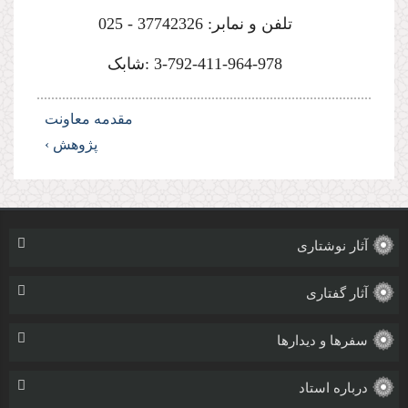
تلفن و نمابر: 37742326 - 025
-411-964-978 :شابک
792
-
3
مقدمه معاونت
پژوهش ›
آثار نوشتاری
آثار گفتاری
سفرها و دیدارها
درباره استاد