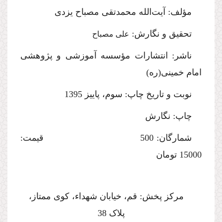
مؤلف: آیت‌الله محمدتقی مصباح یزدی
ت
حقیق
و نگارش:
علی
مصباح
ناشر: انتشارات مؤسسه آموزشی و پژوهشی
امام خمینی(ره)
نوبت و تاریخ چاپ: سو
م
، پاییز 1395
چاپ:
نگارش
شمارگان:
500
قیمت:
15000 تومان
مرکز پخش: قم، خیابان شهداء، کوی ممتاز،
پلاک 38