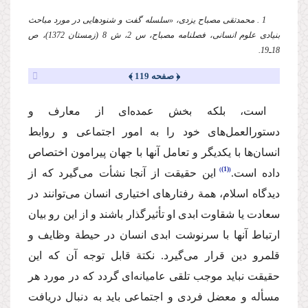
1 . محمدتقی مصباح یزدی، «سلسله گفت و شنودهایی در مورد مباحث
بنیادی علوم انسانی، فصلنامه مصباح، س 2، ش 8 (زمستان 1372)، ص
18ـ19.
﴿ صفحه 119 ﴾
است، بلکه بخش عمده‌ای از معارف و
دستورالعمل‌های خود را به امور اجتماعی و روابط
انسان‌ها با یکدیگر و تعامل آنها با جهان پیرامون اختصاص
(1)
داده است.
این حقیقت از آنجا نشأت می‌گیرد که از
دیدگاه اسلام، همة رفتارهای اختیاری انسان می‌توانند در
سعادت یا شقاوت ابدی او تأثیرگذار باشند و از این رو بیان
ارتباط آنها با سرنوشت ابدی انسان در حیطة وظایف و
قلمرو دین قرار می‌گیرد. نکتة قابل توجه آن که این
حقیقت نباید موجب تلقی عامیانه‌ای گردد که در مورد هر
مسأله و معضل فردی و اجتماعی باید به دنبال دریافت