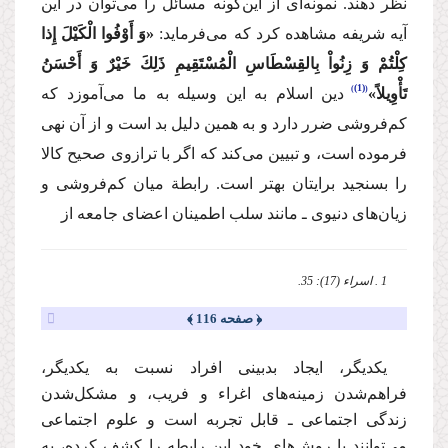
نظر دهند. نمونه‌ای از این‌گونه مسائل را می‌توان در این
آیه شریفه مشاهده کرد که می‌فرماید:
«وَ أَوْفُوا الْكَیْلَ إِذا
كِلْتُمْ وَ زِنُواْ بِالقِسْطَاسِ الْمُسْتَقِیمِ ذَلِكَ خَیْرٌ وَ أَحْسَنُ
(1)
تَأْوِیلاً»
دین اسلام به این وسیله به ما می‌آموزد که
کم‌فروشی ضرر دارد و به همین دلیل بد است و از آن نهی
فرموده است، و تبیین می‌کند که اگر با ترازوی صحیح کالا
را بسنجید برایتان بهتر است. رابطة میان کم‌فروشی و
زیان‌های دنیوی ـ مانند سلب اطمینان اعضای جامعه از
1 . اسراء (17): 35.
﴿ صفحه 116 ﴾
یکدیگر، ایجاد بدبینی افراد نسبت به یکدیگر،
فراهم‌شدن زمینه‌های اغراء و فریب، و مشکل‌شدن
زندگی‌ اجتماعی ـ قابل تجربه است و علوم اجتماعی
می‌توانند با روش‌های خود این رابطه را کشف کرده، به