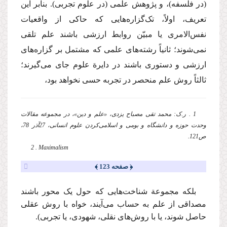
(در فلسفه)، و پژوهش علمی (در علوم تجربی). بنابر این
تعریف، اولاً، تک‌گزاره‌هایی که حاکی از واقعیات
نفس‌الامری یا مبیّن روابط ارزشی باشند علم تلقی
نمی‌شوند؛ ثانیاً رشته‌های علمی که مشتمل بر گزاره‌های
ارزشی و دستوری باشند در دایرة علوم جای می‌گیرند؛
ثالثاً روش علم منحصر در تجربه حسی نخواهد بود،
1 . ر.ک: محمد تقی مصباح یزدی، «علم و دین»، در مجموعه مقالات
وحدت حوزه و دانشگاه و بومی و اسلامی‌کردن علوم انسانی، 27آذر 78،
ص121.
2 . Maximalism
﴿ صفحه 123 ﴾
بلکه مجموعة شناخت‌هایی که حول یک محور باشند
مصداقی از علم به حساب می‌آیند، خواه با روش عقلی
حاصل شوند، یا با روش‌های نقلی، شهودی، یا تجربی).