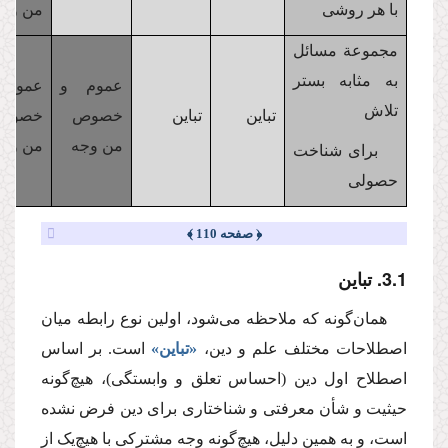
با هر روشی
من وجه
مجموعة مسائل
به مثابه بستر
عموم و
عموم
تلاش
تباین
تباین
خصوص
خصو
من وجه
من وجه
برای شناخت
حصولی
﴿ صفحه 110 ﴾
.1. تباین
3
همان‌گونه که ملاحظه می‌شود، اولین نوع رابطه میان
اصطلاحات مختلف علم و دین،
«تباین»
است. بر اساس
اصطلاح اول دین (احساس تعلق و وابستگی)، هیچ‌گونه
حیثیت و شأن معرفتی و شناختاری برای دین فرض نشده
است، و به همین دلیل، هیچ‌گونه وجه مشترکی با هیچ‌یک از