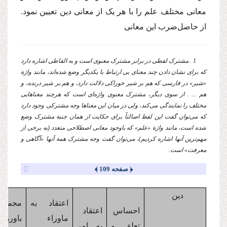
معانی مختلف علم را با هر یک از معانی دین تعیین نمود.
از حاصل‌ضرب این معانی
1 . مشترک لفظی در برابر مشترک معنوی است و به الفاظی اشاره دارد
که برای نشان دادن چند معنای بی ارتباط با یکدیگر وضع شده‌اند، مانند واژة
«شیر» در فارسی که هم بر شیر خوراکی دلالت دارد، و هم بر شیر درنده، و
هم ... . از سوی دیگر، مشترک معنوی واژه‌ای است که هرچند معناهایی
مختلف را نمایندگی می‌کند، ولی در میان این معناها وجه مشترکی وجود دارد
که می‌توان گفت این لفظ اصالتاً برای حکایت از همان جنبة مشترک وضع
شده است، مانند واژة «علم» که باوجود معانی اصطلاحی متعدد (به برخی از
مهم‌ترین آنها اشاره کردیم)، می‌توان گفت وجه مشترک همة آنها «آگاهی و
معرفت» است.
﴿ صفحه 109 ﴾
دین
اعتقاد به
مجموع
احساس
اعتقاد
ماوراء
باورها
تعلق و
به امر