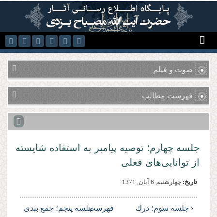
رفتن به محتوای اصلی
صوت و فیلم
فهرست مطالب
جلسه چهارم؛ توصیه پیامبر به استفاده شایسته
از توانایى‌هاى فعلى
تاریخ:
چهارشنبه, 6 آبان, 1371
‹ جلسه سوم؛ درك
فهرست
جلسه پنجم؛ جمع بندی