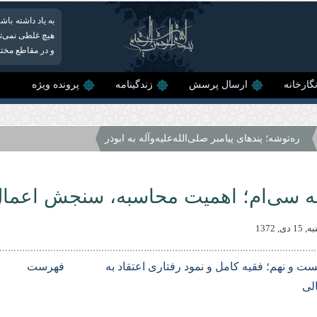
به یاد داشته با
هیچ غلطی نمی‌توا
و در مقاطع مختل
گارخانه
ارسال پرسش
زندگینامه
پرونده ویژه
ره‌توشه؛ پندهای پیامبر صلى‌الله‌علیه‌وآله به ابوذر
 سی‌ام؛ اهمیت محاسبه، سنجش اعمال و
ى, 1372
ست و نهم؛ فقیه كامل و نمود رفتارى اعتقاد به
فهرست
الى