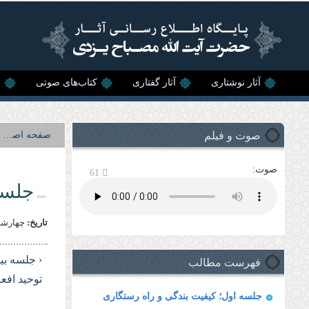
رفتن به محتوای اصلی
آثار نوشتاری
آثار گفتاری
کتاب‌های صوتی
ن
صوت و فیلم
صفحه اصلی
صوت:
61
جلسه
تاریخ:
چهارشنبه, 15 د
فهرست مطالب
‹ جلسه بی
توحید افع
جلسه اول؛ كیفیت بندگى و راه رستگارى