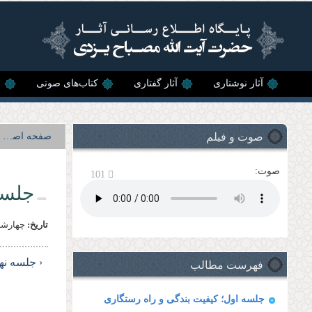
رفتن به محتوای اصلی
آثار نوشتاری
آثار گفتاری
کتاب‌های صوتی
ن
صوت و فیلم
صفحه اصلی
صوت:
101
جلسه
تاریخ:
چهارشنبه, 2 د
فهرست مطالب
‹ جلسه نه
جلسه اول؛ كیفیت بندگى و راه رستگارى