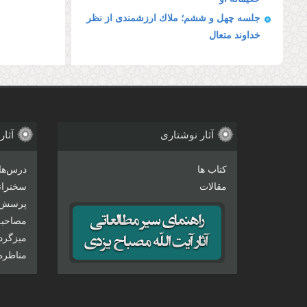
جلسه چهل و ششم؛ ملاك ارزشمندى از نظر
خداوند متعال
آثار نوشتاری
آثار
کتاب ها
درس‌ها
مقالات
سخنرانی
پرسش 
مصاحبه‌
میزگرد
مناظره‌