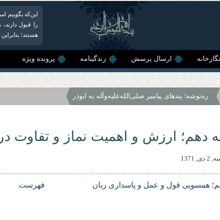
این‌که بگوییم ام
را قبول دارند، 
هستند؛ بنابراین
گارخانه
ارسال پرسش
زندگینامه
پرونده ویژه
ره‌توشه؛ پندهای پیامبر صلى‌الله‌علیه‌وآله به ابوذر
 دهم؛ ارزش و اهمیت نماز و تفاوت در
ى, 1371
م؛ همسویى قول و عمل و پاسدارى زبان
فهرست