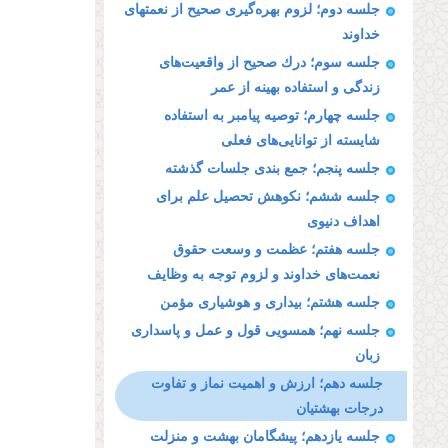
جلسه دوم؛ لزوم بهره‌گیرى صحیح از نعمتهاى
خداوند
جلسه سوم؛ درك صحیح از واقعیت‌هاى
زندگى و استفاده بهینه از عمر
جلسه چهارم؛ توصیه پیامبر به استفاده
شایسته از توانایى‌هاى فعلى
جلسه پنجم؛ جمع بندی جلسات گذشته
جلسه ششم؛ نكوهش تحصیل علم براى
اهداف دنیوى
جلسه هفتم؛ عظمت و وسعت حقوق
نعمت‌هاى خداوند و لزوم توجه به وظایف
جلسه هشتم؛ بیدارى و هوشیارى مؤمن
جلسه نهم؛ همسویى قول و عمل و پاسدارى
زبان
جلسه دهم؛ ارزش و اهمیت نماز و تفاوت
درجات بهشتیان
جلسه یازدهم؛ پیشگامان بهشت و منزلت