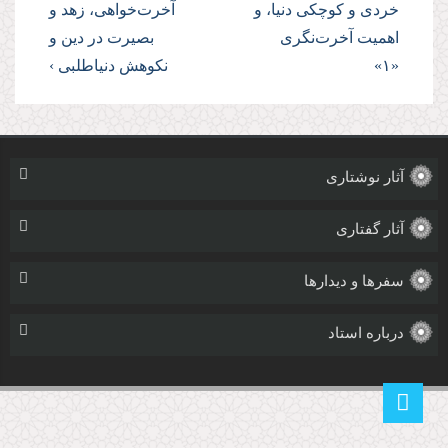
خردى و كوچكى دنیا، و
آخرت‌خواهى، زهد و
اهمیت آخرت‌نگرى
بصیرت در دین و
«۱»
نكوهش دنیاطلبى ›
آثار نوشتاری
آثار گفتاری
سفرها و دیدارها
درباره استاد