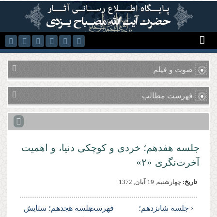
رفتن به محتوای اصلی
صوت و فیلم
فهرست مطالب
جلسه هفدهم؛ خردى و كوچكى دنیا، و اهمیت
آخرت‌نگرى «۲»
تاریخ:
چهارشنبه, 19 آبان, 1372
‹ جلسه شانزدهم؛
فهرست
جلسه هجدهم؛ ستایش