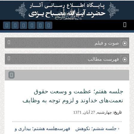
رفتن به محتوای اصلی
صوت و فیلم
فهرست مطالب
جلسه هفتم؛ عظمت و وسعت حقوق
نعمت‌هاى خداوند و لزوم توجه به وظایف
تاریخ:
چهارشنبه, 27 آبان, 1371
‹ جلسه ششم؛ نكوهش
فهرست
جلسه هشتم؛ بیدارى و